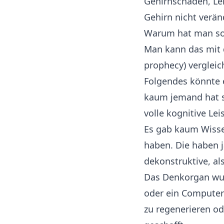
Gehirnschäden, Ler
Gehirn nicht veränd
Warum hat man so 
Man kann das mit d
prophecy) verglei
Folgendes könnte 
kaum jemand hat s
volle kognitive Lei
Es gab kaum Wissen
haben. Die haben j
dekonstruktive, a
Das Denkorgan wur
oder ein Computer 
zu regenerieren o