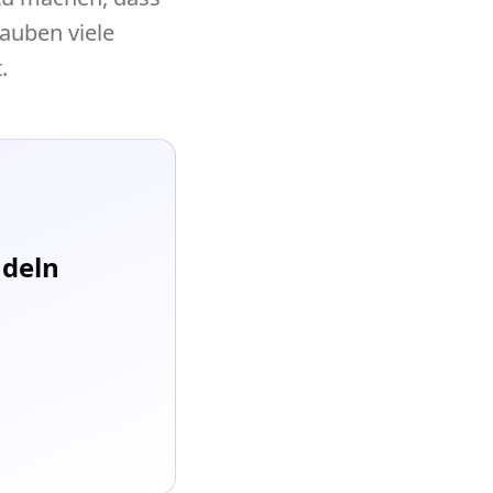
auben viele
.
ndeln