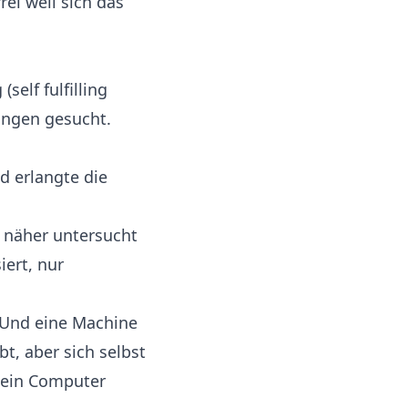
ei weil sich das
elf fulfilling
ungen gesucht.
d erlangte die
, näher untersucht
iert, nur
 Und eine Machine
t, aber sich selbst
kein Computer