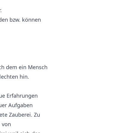
.
rden bzw. können
.
ch dem ein Mensch
lechten hin.
eue Erfahrungen
euer Aufgaben
ete Zauberei. Zu
 von