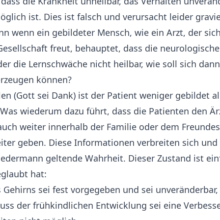
 dass die Krankheit unheilbar, das Verhalten unveränd
lich ist. Dies ist falsch und verursacht leider gravi
 wenn ein gebildeter Mensch, wie ein Arzt, der sic
sellschaft freut, behauptet, dass die neurologisch
er die Lernschwäche nicht heilbar, wie soll sich dann
erzeugen können?
en (Gott sei Dank) ist der Patient weniger gebildet al
Was wiederum dazu führt, dass die Patienten den Är
auch weiter innerhalb der Familie oder dem Freundes
ter geben. Diese Informationen verbreiten sich und 
jedermann geltende Wahrheit. Dieser Zustand ist einf
glaubt hat:
 Gehirns sei fest vorgegeben und sei unveränderbar,
ss der frühkindlichen Entwicklung sei eine Verbess