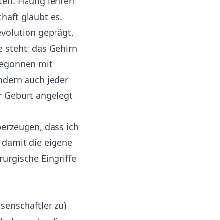
ten. Häufig lehren
chaft glaubt es.
volution geprägt,
e steht: das Gehirn
begonnen mit
ndern auch jeder
r Geburt angelegt
berzeugen, dass ich
 damit die eigene
urgische Eingriffe
senschaftler zu)