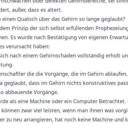
nschwächen oder defekten Gehirnbereiche, sei sinnfr
ert, außer, dass es altert.
einen Quatsch über das Gehirn so lange geglaubt?
em Prinzip der sich selbst erfüllenden Prophezeiung (s
chen. Es wurde nach Bestätigung von eigenen Erwart
es verursacht haben:
ich nach einem Gehirnschaden vollständig erholt un
stung.
schaftler die die Vorgänge, die im Gehirn ablaufen
a geglaubt, dass im Gehirn nichts konstruktives pass
lso abbauende Vorgänge.
de als eine Machine oder ein Computer Betrachtet.
können zwar viel leisten, wenn man ihnen was vorgib
der zu neu arrangieren, hat noch keine Machine und 