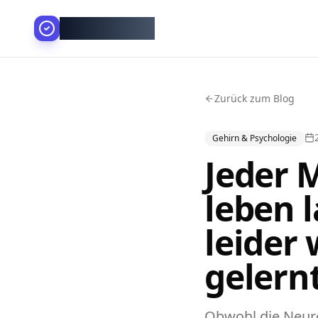
AllesGelingt!
Zurück zum Blog
Gehirn & Psychologie
Jeder 
leben l
leider 
gelern
Obwohl die Neur