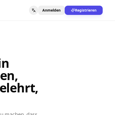
Anmelden
Registrieren
in
ten,
elehrt,
zu machen, dass