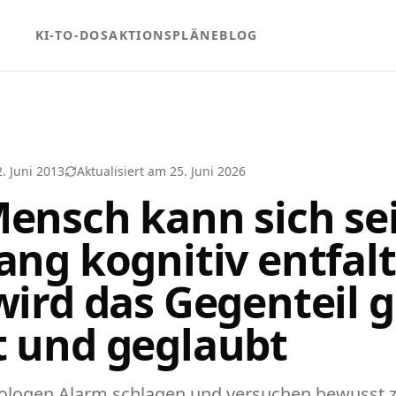
KI-TO-DOS
AKTIONSPLÄNE
BLOG
2. Juni 2013
Aktualisiert am
25. Juni 2026
Mensch kann sich se
ang kognitiv entfal
wird das Gegenteil g
t und geglaubt
ologen Alarm schlagen und versuchen bewusst 