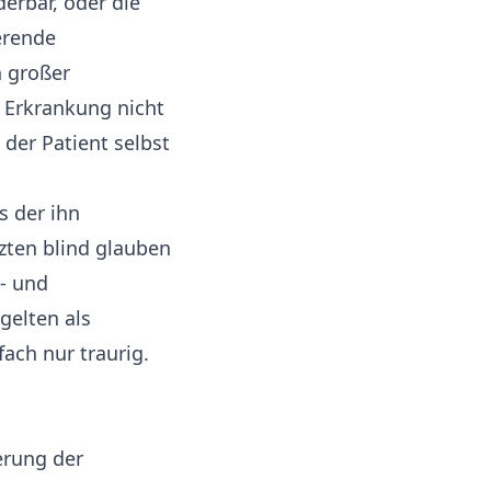
erbar, oder die
erende
h großer
e Erkrankung nicht
 der Patient selbst
s der ihn
zten blind glauben
- und
gelten als
ach nur traurig.
erung der