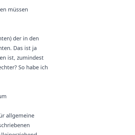
ten müssen
ten) der in den
ten. Das ist ja
hen ist, zumindest
echter? So habe ich
ium
ür allgemeine
eschriebenen
lleinerziehend.