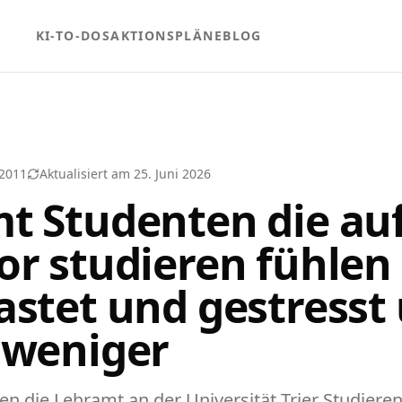
KI-TO-DOS
AKTIONSPLÄNE
BLOG
 2011
Aktualisiert am
25. Juni 2026
t Studenten die au
or studieren fühlen 
astet und gestresst
 weniger
en die Lehramt an der Universität Trier Studiere