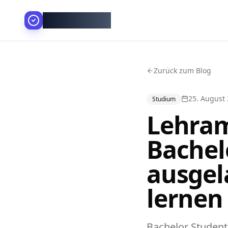
AllesGelingt!
Zurück zum Blog
25. August
Studium
Lehram
Bachel
ausgel
lernen
Bachelor Student