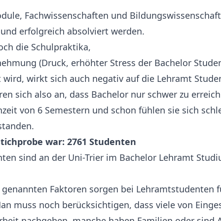
dule, Fachwissenschaften und Bildungswissenschaf
 und erfolgreich absolviert werden.
ch die Schulpraktika,
nehmung (Druck, erhöhter Stress der Bachelor Studen
 wird, wirkt sich auch negativ auf die Lehramt Studen
ören sich also an, dass Bachelor nur schwer zu erreic
nzeit von 6 Semestern und schon fühlen sie sich schl
standen.
Stichprobe war: 2761 Studenten
ten sind an der Uni-Trier im Bachelor Lehramt Stud
n genannten Faktoren sorgen bei Lehramtstudenten f
Man muss noch berücksichtigen, dass viele von Eing
rbeit nachgehen, manche haben Familien oder sind A