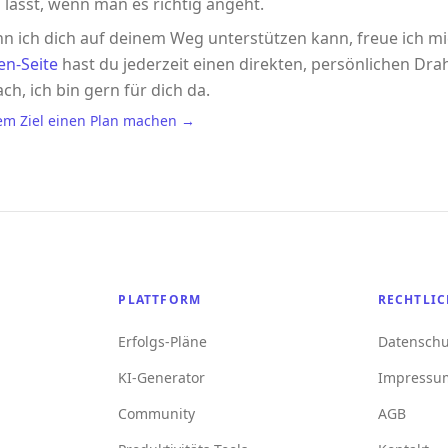
 lässt, wenn man es richtig angeht.
n ich dich auf deinem Weg unterstützen kann, freue ich m
en-Seite
hast du jederzeit einen direkten, persönlichen Drah
ach, ich bin gern für dich da.
em Ziel einen Plan machen →
PLATTFORM
RECHTLIC
Erfolgs-Pläne
Datenschu
KI-Generator
Impressu
Community
AGB