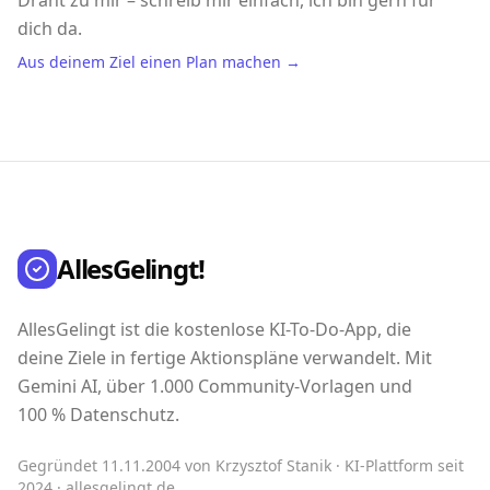
Draht zu mir – schreib mir einfach, ich bin gern für
dich da.
Aus deinem Ziel einen Plan machen →
AllesGelingt!
AllesGelingt ist die kostenlose KI-To-Do-App, die
deine Ziele in fertige Aktionspläne verwandelt. Mit
Gemini AI, über 1.000 Community-Vorlagen und
100 % Datenschutz.
Gegründet 11.11.2004 von Krzysztof Stanik · KI-Plattform seit
2024 · allesgelingt.de