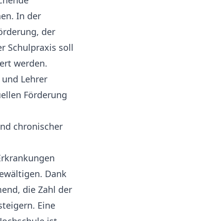
echende
en. In der
örderung, der
 Schulpraxis soll
iert werden.
 und Lehrer
uellen Förderung
nd chronischer
Erkrankungen
bewältigen. Dank
end, die Zahl der
teigern. Eine