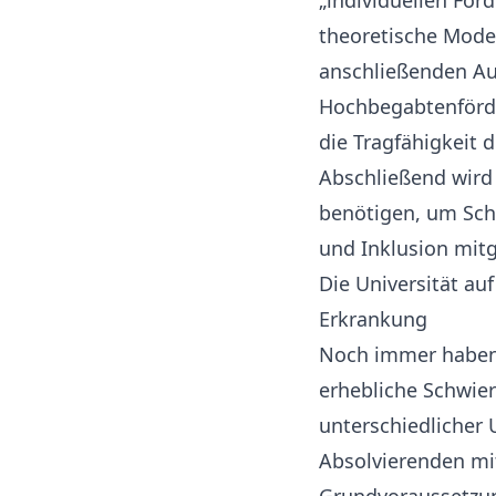
„individuellen Fö
theoretische Model
anschließenden Au
Hochbegabtenförde
die Tragfähigkeit 
Abschließend wird
benötigen, um Schu
und Inklusion mit
Die Universität a
Erkrankung
Noch immer haben
erhebliche Schwier
unterschiedlicher 
Absolvierenden mit