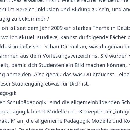
n. Was erwartet mich? Welche Fächer werde ich l
nt im Bereich Inklusion und Bildung zu sein, und a
 zügig zu bekommen?
ion ist seit dem Jahr 2009 ein starkes Thema in Deut
, wo ich aktuell studiere, kannst du folgende Fächer b
klusion befassen. Schau Dir mal an, was da genau be
ammen aus dem Vorlesungsverzeichnis. Sie wurden
ellt, damit sich Studenten ein Bild machen können, 
ng anmelden. Also genau das was Du brauchst - eine
ieser Studiengang etwas für Dich ist.
dagogik
ven Schulpädagogik" sind die allgemeinbildenden Sc
erpädagogik bietet Modelle und Konzepte der „integr
daktik" an, die allgemeine Pädagogik Modelle und K