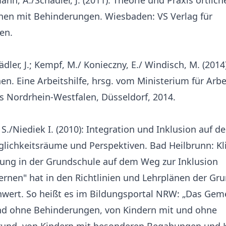
nn, A./Schädler, J. (2011): Theorie und Praxis örtlic
hen mit Behinderungen. Wiesbaden: VS Verlag für
en.
ler, J.; Kempf, M./ Konieczny, E./ Windisch, M. (2014)
. Eine Arbeitshilfe, hrsg. vom Ministerium für Arbe
s Nordrhein-Westfalen, Düsseldorf, 2014.
, S./Niediek I. (2010): Integration und Inklusion auf 
ichkeitsräume und Perspektiven. Bad Heilbrunn: Kli
rung in der Grundschule auf dem Weg zur Inklusion
Lernen" hat in den Richtlinien und Lehrplänen der Gr
nwert. So heißt es im Bildungsportal NRW: „Das Ge
nd ohne Behinderungen, von Kindern mit und ohne