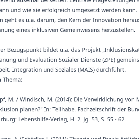
iefend auseinandersetzen. Zentrale Fragestellungen 
ann und wie sie erfolgreich umgesetzt werden kann.
n geht es u.a. darum, den Kern der Innovation hera
anung eines inklusiven Gemeinwesens herzustellen.
 Bezugspunkt bildet u.a. das Projekt „Inklusionskat
lanung und Evaluation Sozialer Dienste (ZPE) gemei
beit, Integration und Soziales (MAIS) durchführt.
em Thema:
pf, M. / Windisch, M. (2014): Die Verwirklichung vo
lusion planen?" In: Teilhabe. Fachzeitschrift der Bu
burg: Lebenshilfe-Verlag, H. 2, Jg. 53, S. 55 - 62.