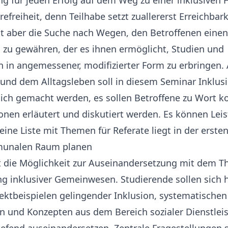
 für jeden Erfolg auf dem Weg zu einer inklusiven 
freiheit, denn Teilhabe setzt zuallererst Erreichbark
st aber die Suche nach Wegen, den Betroffenen ein
 zu gewähren, der es ihnen ermöglicht, Studien und
 in angemessener, modifizierter Form zu erbringen. 
 und dem Alltagsleben soll in diesem Seminar Inklus
ich gemacht werden, es sollen Betroffene zu Wort
ionen erläutert und diskutiert werden. Es können Le
ine Liste mit Themen für Referate liegt in der ersten
munalen Raum planen
t die Möglichkeit zur Auseinandersetzung mit dem T
g inklusiver Gemeinwesen. Studierende sollen sich h
ektbeispielen gelingender Inklusion, systematischen
en und Konzepten aus dem Bereich sozialer Dienstle