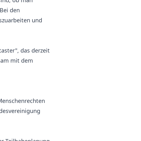
sind, ob man
 Bei den
uszuarbeiten und
aster", das derzeit
nsam mit dem
n Menschenrechten
ndesvereinigung