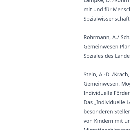
Lampke, D. /Rohrma
mit und für Mensc
Sozialwissenschaft
Rohrmann, A./ Schäd
Gemeinwesen Planen
Soziales des Lande
Stein, A.-D. /Krach
Gemeinwesen. Mögl
Individuelle Förde
Das „Individuelle 
besonderen Stelle
von Kindern mit u