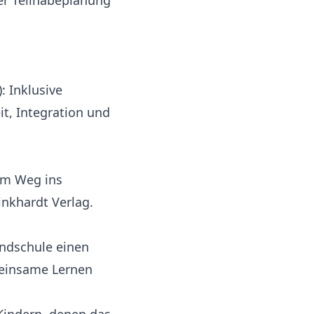
her Teilhabeplanung
: Inklusive
it, Integration und
dem Weg ins
nkhardt Verlag.
undschule einen
meinsame Lernen