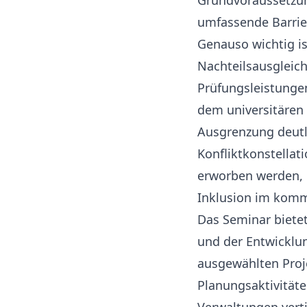
Grundvoraussetzung
umfassende Barriere
Genauso wichtig i
Nachteilsausgleich
Prüfungsleistungen
dem universitären
Ausgrenzung deutl
Konfliktkonstellat
erworben werden, e
Inklusion im kom
Das Seminar biete
und der Entwicklun
ausgewählten Proj
Planungsaktivität