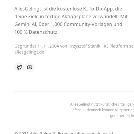
AllesGelingt ist die kostenlose KI-To-Do-App, die
deine Ziele in fertige Aktionspläne verwandelt. Mit
Gemini AI, über 1.000 Community-Vorlagen und
100 % Datenschutz.
Gegründet 11.11.2004 von Krzysztof Stanik · KI-Plattform sei
allesgelingt.de
AllesGelingt nutzt künstliche Intellig
liefern — dennoch können KI-generierte
generierten In
©
2026
AllesGelingt!.
Erreiche alles, was du willst.