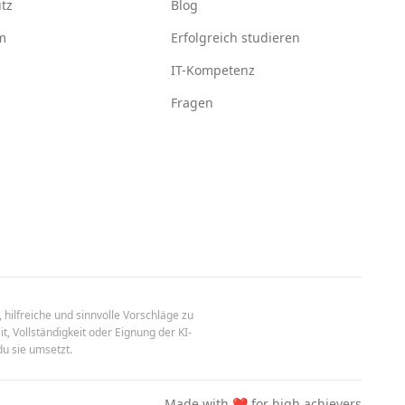
tz
Blog
m
Erfolgreich studieren
IT-Kompetenz
Fragen
 hilfreiche und sinnvolle Vorschläge zu
t, Vollständigkeit oder Eignung der KI-
du sie umsetzt.
Made with ❤️ for high achievers