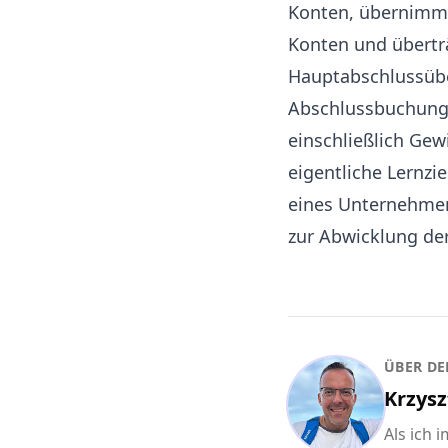
Konten, übernimmt
Konten und überträ
Hauptabschlussübe
Abschlussbuchunge
einschließlich Gew
eigentliche Lernzie
eines Unternehmens
zur Abwicklung de
ÜBER DE
Krzysz
Als ich 