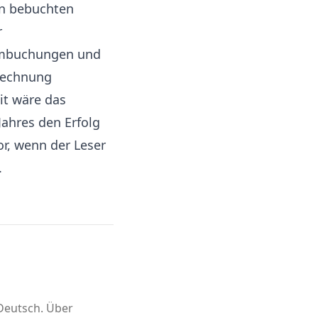
en bebuchten
r
 Umbuchungen und
rechnung
it wäre das
Jahres den Erfolg
or, wenn der Leser
.
 Deutsch. Über