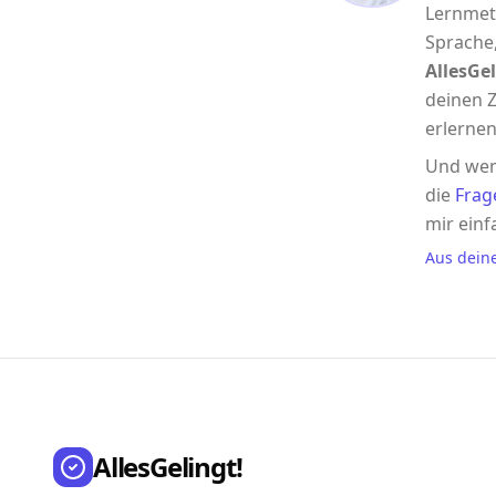
Lernmet
Sprache,
AllesGel
deinen Z
erlernen
Und wen
die
Frag
mir einf
Aus dein
AllesGelingt!