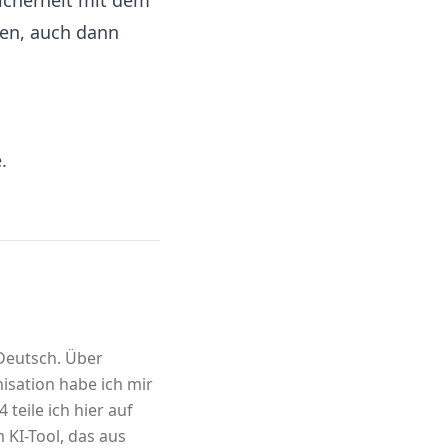
icherheit mit dem
den, auch dann
.
 Deutsch. Über
sation habe ich mir
 teile ich hier auf
m KI-Tool, das aus