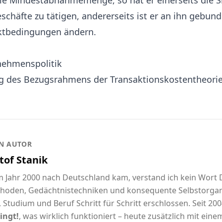
ie Mindestabnahmemenge, so hat er einerseits die S
schäfte zu tätigen, andererseits ist er an ihn gebun
ktbedingungen ändern.
rnehmenspolitik
g des Bezugsrahmens der Transaktionskostentheorie
N AUTOR
tof Stanik
im Jahr 2000 nach Deutschland kam, verstand ich kein Wort
hoden, Gedächtnistechniken und konsequente Selbstorgani
 Studium und Beruf Schritt für Schritt erschlossen. Seit 2004
ingt!
, was wirklich funktioniert – heute zusätzlich mit eine