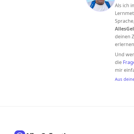
Als ich 
Lernmet
Sprache,
AllesGel
deinen Z
erlernen
Und wen
die
Frag
mir einf
Aus dein