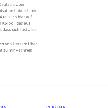
 Deutsch. Über
sation habe ich mir
 teile ich hier auf
m KI-Tool, das aus
 dass sich fast alles
ich von Herzen: Über
t zu mir – schreib
HES
ENTDECKEN