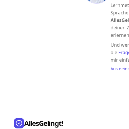
Lernmet
Sprache,
AllesGel
deinen Z
erlernen
Und wen
die
Frag
mir einf
Aus dein
AllesGelingt!