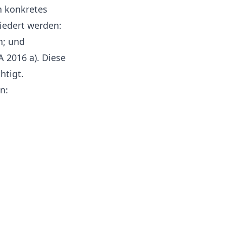
n konkretes
liedert werden:
n; und
 2016 a). Diese
htigt.
n: