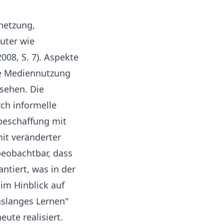
netzung,
uter wie
008, S. 7). Aspekte
te Mediennutzung
sehen. Die
ch informelle
sbeschaffung mit
it veränderter
eobachtbar, dass
ntiert, was in der
 im Hinblick auf
nslanges Lernen"
te realisiert.