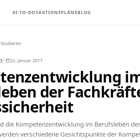
KI-TO-DOS
AKTIONSPLÄNE
BLOG
 Studieren
22. Januar 2017
CI
tenzentwicklung i
leben der Fachkräft
ssicherheit
ird die Kompetenzentwicklung im Berufsleben de
werden verschiedene Gesichtspunkte der Kompet