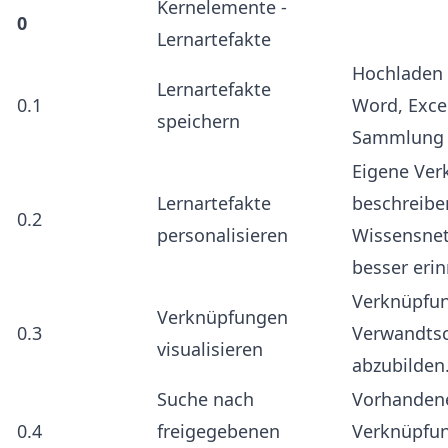
Kernelemente -
0
Lernartefakte
Hochladen 
Lernartefakte
0.1
Word, Exce
speichern
Sammlung z
Eigene Ver
Lernartefakte
beschreibe
0.2
personalisieren
Wissensnetz
besser eri
Verknüpfun
Verknüpfungen
0.3
Verwandtsc
visualisieren
abzubilden
Suche nach
Vorhandene
0.4
freigegebenen
Verknüpfun