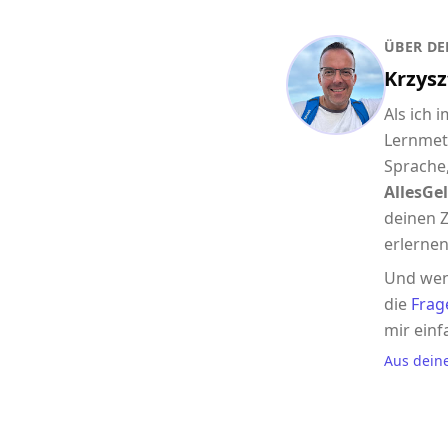
ÜBER DE
Krzysz
Als ich 
Lernmet
Sprache,
AllesGel
deinen Z
erlernen
Und wen
die
Frag
mir einf
Aus dein