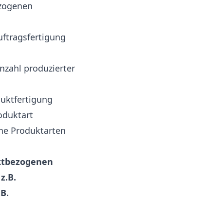
ezogenen
ftragsfertigung
zahl produzierter
duktfertigung
oduktart
ne Produktarten
rktbezogenen
z.B.
B.