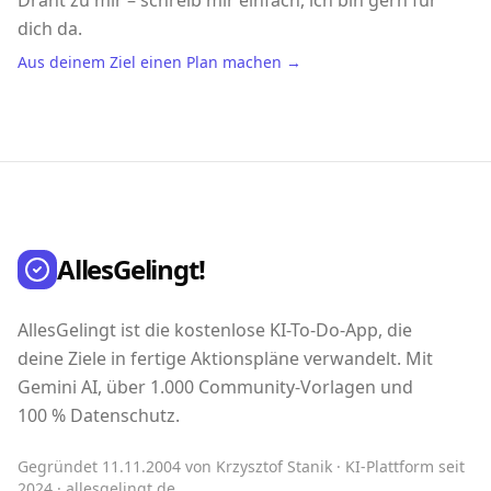
Draht zu mir – schreib mir einfach, ich bin gern für
dich da.
Aus deinem Ziel einen Plan machen →
AllesGelingt!
AllesGelingt ist die kostenlose KI-To-Do-App, die
deine Ziele in fertige Aktionspläne verwandelt. Mit
Gemini AI, über 1.000 Community-Vorlagen und
100 % Datenschutz.
Gegründet 11.11.2004 von Krzysztof Stanik · KI-Plattform seit
2024 · allesgelingt.de