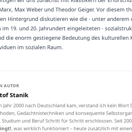
tigen wir uns zunächst mit Klassikern der Erforschu
l Marx, Max Weber und Theodor Geiger. Vor diesem t
hen Hintergrund diskutieren wie die - unter anderem 
im 19. und 20. Jahrundert eingeleiteten - sozialstruk
d die enorm gestiegene Bedeutung des kulturellen K
ividuen im sozialen Raum.
N AUTOR
tof Stanik
im Jahr 2000 nach Deutschland kam, verstand ich kein Wort
hoden, Gedächtnistechniken und konsequente Selbstorgani
 Studium und Beruf Schritt für Schritt erschlossen. Seit 2004
ingt!
, was wirklich funktioniert – heute zusätzlich mit eine