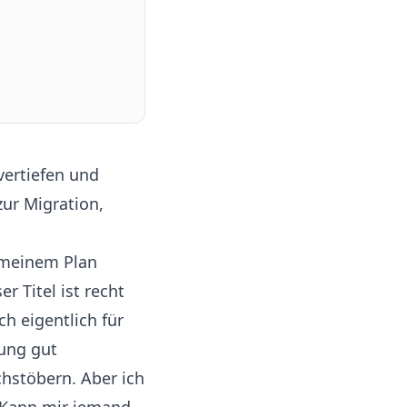
vertiefen und
zur Migration,
 meinem Plan
r Titel ist recht
h eigentlich für
tung gut
chstöbern. Aber ich