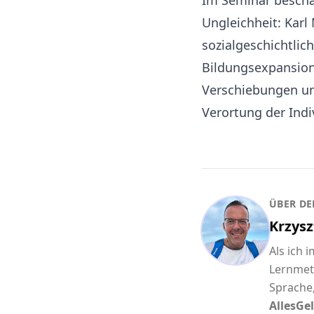
Im Seminar beschäf
Ungleichheit: Kar
sozialgeschichtlic
Bildungsexpansion 
Verschiebungen un
Verortung der Ind
ÜBER DE
Krzysz
Als ich 
Lernmet
Sprache,
AllesGel