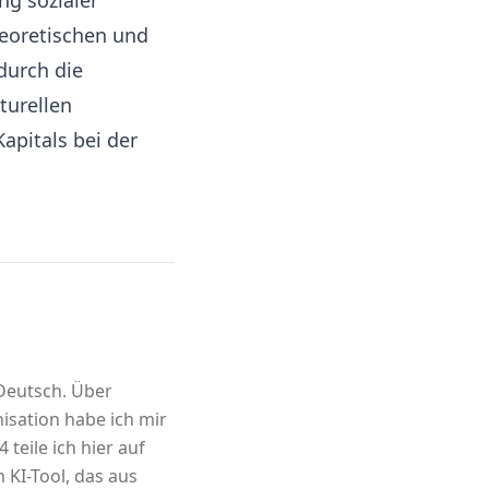
ng sozialer
heoretischen und
durch die
turellen
apitals bei der
 Deutsch. Über
sation habe ich mir
 teile ich hier auf
m KI-Tool, das aus