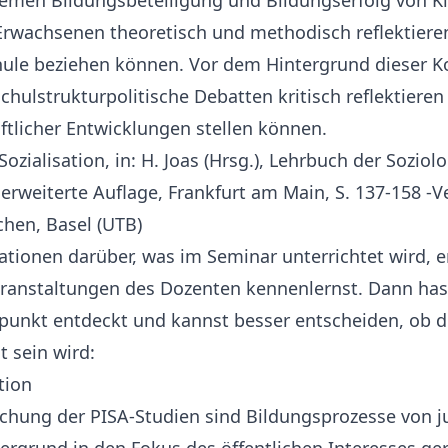
emen Bildungsbeteiligung und Bildungserfolg von K
rwachsenen theoretisch und methodisch reflektieren
chule beziehen können. Vor dem Hintergrund dieser 
schulstrukturpolitische Debatten kritisch reflektieren
ftlicher Entwicklungen stellen können.
Sozialisation, in: H. Joas (Hrsg.), Lehrbuch der Soziolo
erweiterte Auflage, Frankfurt am Main, S. 137-158 -Ve
chen, Basel (UTB)
tionen darüber, was im Seminar unterrichtet wird, e
eranstaltungen des Dozenten kennenlernst. Dann ha
unkt entdeckt und kannst besser entscheiden, ob d
t sein wird:
tion
tlichung der PISA-Studien sind Bildungsprozesse von