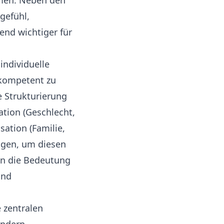
mmen. Neben den
gefühl,
end wichtiger für
individuelle
 kompetent zu
e Strukturierung
ation (Geschlecht,
sation (Familie,
agen, um diesen
en die Bedeutung
und
 zentralen