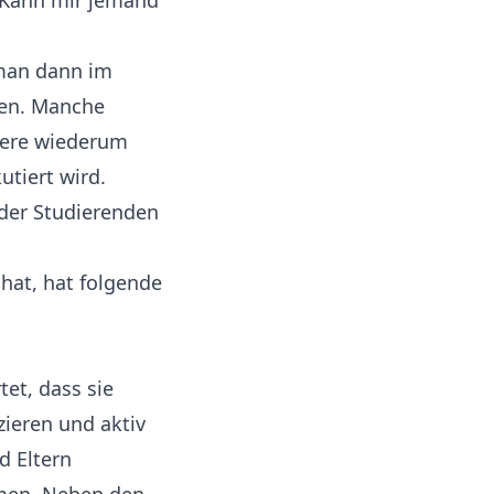
. Kann mir jemand
 man dann im
hen. Manche
dere wiederum
tiert wird.
 der Studierenden
hat, hat folgende
tet, dass sie
zieren und aktiv
d Eltern