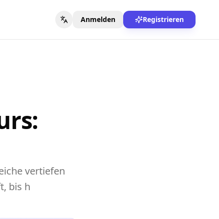
Anmelden
Registrieren
urs:
iche vertiefen
, bis h