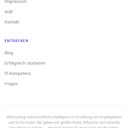
Impressum
AGB
Kontakt
ENTDECKEN
Blog
Erfolgreich studieren
IT-Kompetenz
Fragen
AllesGelingt nutzt künstliche Intelligenz zur Erstellung von Projektplänen
und To-Do-Listen. Wir geben uns größte Mühe, hilfreiche und sinnvolle
Vorschläge zu liefern — dennoch können KI-generierte Inhalte Fehler