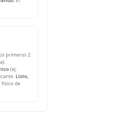
cuando:
El
os primeros 2
a).
nico
(ej.
icante.
Listo,
físico de