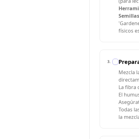
(para le
Herrami
Semilla
'Gardene
físicos e
Prepara
3
.
Mezcla l
directam
La fibra
El humus
Asegúrat
Todas la
la mezc