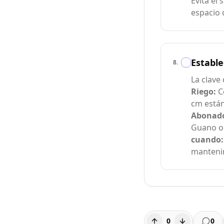
Evita el
espacio 
Estable
8
.
La clave 
Riego:
Co
cm están
Abonad
Guano o 
cuando:
manteni
0
0