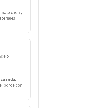
omate cherry
teriales
nde o
, cuando:
del borde con