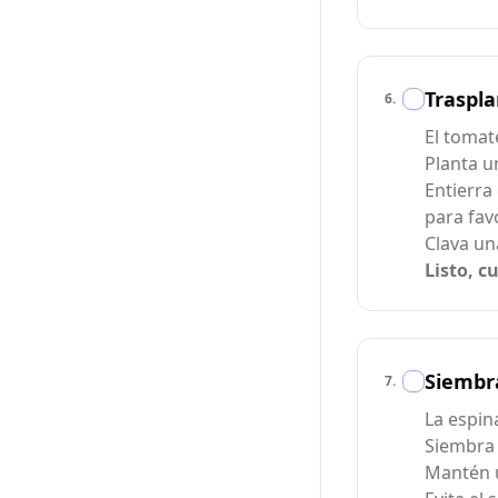
Traspla
6
.
El tomat
Planta u
Entierra
para fav
Clava u
Listo, c
Siembr
7
.
La espin
Siembra
Mantén 