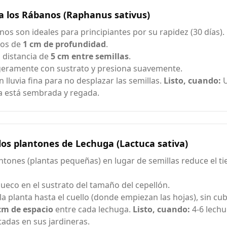
a los Rábanos (Raphanus sativus)
nos son ideales para principiantes por su rapidez (30 días).
cos de
1 cm de profundidad
.
 distancia de
5 cm entre semillas
.
geramente con sustrato y presiona suavemente.
n lluvia fina para no desplazar las semillas.
Listo, cuando:
U
 está sembrada y regada.
los plantones de Lechuga (Lactuca sativa)
ntones (plantas pequeñas) en lugar de semillas reduce el t
ueco en el sustrato del tamaño del cepellón.
la planta hasta el cuello (donde empiezan las hojas), sin cubr
cm de espacio
entre cada lechuga.
Listo, cuando:
4-6 lechu
tadas en sus jardineras.