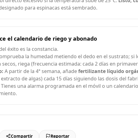
 sol directo excesivo si la temperatura sube de 25°C.
Listo, 
designado para espinacas está sembrado.
ce el calendario de riego y abonado
del éxito es la constancia.
mprueba la humedad metiendo el dedo en el sustrato; si l
 secos, riega (frecuencia estimada: cada 2 días en primaver
o:
A partir de la 4ª semana, añade
fertilizante líquido orgá
extracto de algas) cada 15 días siguiendo las dosis del fabr
Tienes una alarma programada en el móvil o un calendario 
miento.
Compartir
Reportar