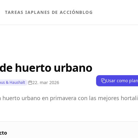
TAREAS IA
PLANES DE ACCIÓN
BLOG
 de huerto urbano
Usar como plant
22. mar 2026
us & Haushalt
huerto urbano en primavera con las mejores hortali
cto