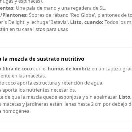
chugas y espinacas).
entas:
Una pala de mano y una regadera de 5L.
s/Plantones:
Sobres de rábano 'Red Globe', plantones de t
r's Delight' y lechuga 'Batavia'.
Listo, cuando:
Todos los ma
stán en tu casa listos para usar.
 la mezcla de sustrato nutritivo
a
fibra de coco
con el
humus de lombriz
en un capazo gra
ente en las macetas.
 de coco aporta estructura y retención de agua.
 aporta los nutrientes necesarios.
e de que la mezcla quede esponjosa y sin apelmazar.
Listo
s macetas y jardineras están llenas hasta 2 cm por debajo 
la homogénea.