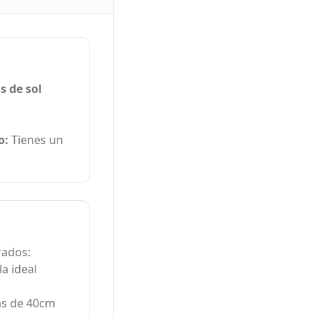
s de sol
o:
Tienes un
rados:
a ideal
as de 40cm