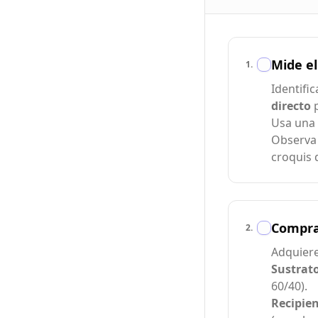
Mide el
1
.
Identifi
directo
p
Usa una 
Observa e
croquis 
Compra 
2
.
Adquiere
Sustrato
60/40).
Recipien