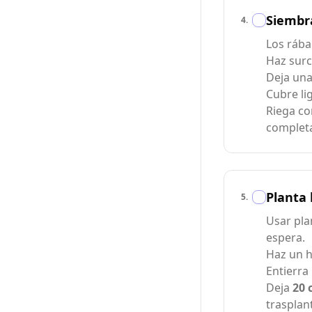
Siembr
4
.
Los rába
Haz sur
Deja una
Cubre li
Riega co
completa
Planta 
5
.
Usar pla
espera.
Haz un h
Entierra 
Deja
20 
trasplan