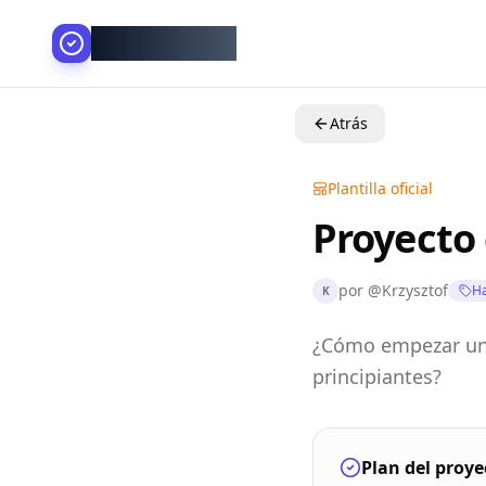
AllesGelingt!
Atrás
Plantilla oficial
Proyecto
por
@
Krzysztof
Ha
K
¿Cómo empezar un 
principiantes?
Plan del proye