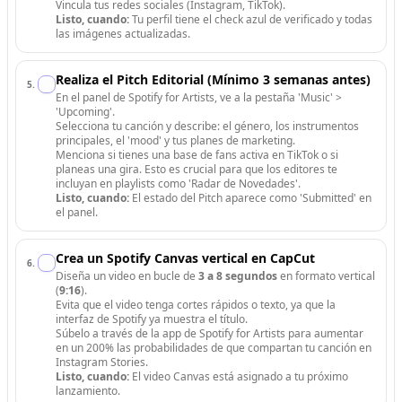
Vincula tus redes sociales (Instagram, TikTok).
Listo, cuando:
Tu perfil tiene el check azul de verificado y todas
las imágenes actualizadas.
Realiza el Pitch Editorial (Mínimo 3 semanas antes)
5
.
En el panel de Spotify for Artists, ve a la pestaña 'Music' >
'Upcoming'.
Selecciona tu canción y describe: el género, los instrumentos
principales, el 'mood' y tus planes de marketing.
Menciona si tienes una base de fans activa en TikTok o si
planeas una gira. Esto es crucial para que los editores te
incluyan en playlists como 'Radar de Novedades'.
Listo, cuando:
El estado del Pitch aparece como 'Submitted' en
el panel.
Crea un Spotify Canvas vertical en CapCut
6
.
Diseña un video en bucle de
3 a 8 segundos
en formato vertical
(
9:16
).
Evita que el video tenga cortes rápidos o texto, ya que la
interfaz de Spotify ya muestra el título.
Súbelo a través de la app de Spotify for Artists para aumentar
en un 200% las probabilidades de que compartan tu canción en
Instagram Stories.
Listo, cuando:
El video Canvas está asignado a tu próximo
lanzamiento.