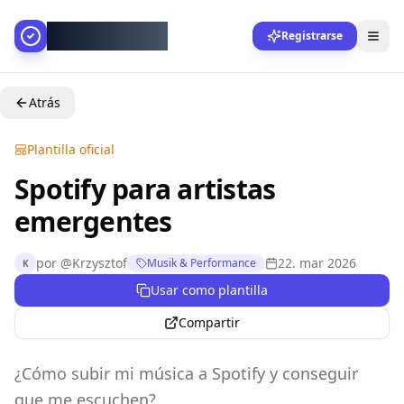
AllesGelingt!
Registrarse
Atrás
Plantilla oficial
Spotify para artistas
emergentes
por
@
Krzysztof
22. mar 2026
Musik & Performance
K
Usar como plantilla
Compartir
¿Cómo subir mi música a Spotify y conseguir
que me escuchen?