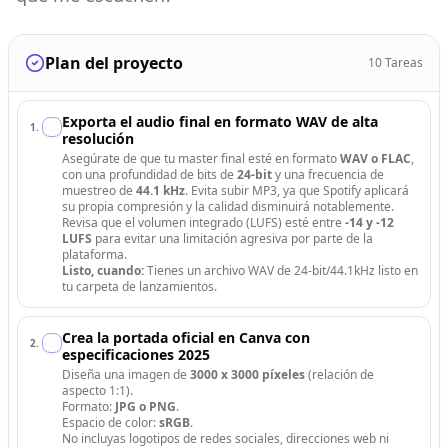
Plan del proyecto
10
Tareas
Exporta el audio final en formato WAV de alta
1
.
resolución
Asegúrate de que tu master final esté en formato
WAV o FLAC
,
con una profundidad de bits de
24-bit
y una frecuencia de
muestreo de
44.1 kHz
. Evita subir MP3, ya que Spotify aplicará
su propia compresión y la calidad disminuirá notablemente.
Revisa que el volumen integrado (LUFS) esté entre
-14 y -12
LUFS
para evitar una limitación agresiva por parte de la
plataforma.
Listo, cuando:
Tienes un archivo WAV de 24-bit/44.1kHz listo en
tu carpeta de lanzamientos.
Crea la portada oficial en Canva con
2
.
especificaciones 2025
Diseña una imagen de
3000 x 3000 píxeles
(relación de
aspecto 1:1).
Formato:
JPG o PNG
.
Espacio de color:
sRGB
.
No incluyas logotipos de redes sociales, direcciones web ni