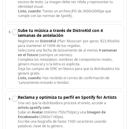
exceso de texto. La imagen debe ser nítida y representar tu
identidad visual.
Listo, cuando:
Tienes un archivo JPG de 3000x3000px que
cumple con las normas de Spotify.
Sube tu música a través de DistroKid con 4
3
.
semanas de antelación
Regístrate en
DistroKid
(Plan 'Musician' por aprox. $23.99/año)
para mantener el 100% de tus regalías.
Selecciona una fecha de lanzamiento de al menos
4 semanas
en el futuro
(siempre un viernes).
Completa los metadatos: nombres de compositores reales,
género musical y si la letra es explícita.
Deja los campos de ISRC en blanco para que la distribuidora los
genere gratis.
Listo, cuando:
Has recibido el correo de confirmación de
'Lanzamiento enviado a tiendas'.
Reclama y optimiza tu perfil en Spotify for Artists
4
.
Una vez que la distribuidora procese el envío, accede a
artists.spotify.com
.
Sube un
Avatar
(mínimo 750x750px) y una
Imagen de
Encabezado
(2660x1140px).
Escribe una biografía de hasta 1500 caracteres usando
palabras clave de tu género.