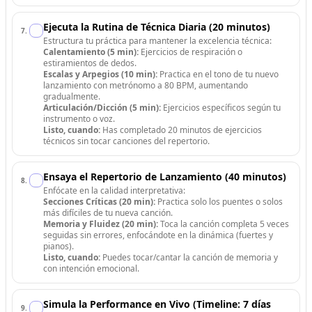
Ejecuta la Rutina de Técnica Diaria (20 minutos)
7
.
Estructura tu práctica para mantener la excelencia técnica:
Calentamiento (5 min):
Ejercicios de respiración o
estiramientos de dedos.
Escalas y Arpegios (10 min):
Practica en el tono de tu nuevo
lanzamiento con metrónomo a 80 BPM, aumentando
gradualmente.
Articulación/Dicción (5 min):
Ejercicios específicos según tu
instrumento o voz.
Listo, cuando:
Has completado 20 minutos de ejercicios
técnicos sin tocar canciones del repertorio.
Ensaya el Repertorio de Lanzamiento (40 minutos)
8
.
Enfócate en la calidad interpretativa:
Secciones Críticas (20 min):
Practica solo los puentes o solos
más difíciles de tu nueva canción.
Memoria y Fluidez (20 min):
Toca la canción completa 5 veces
seguidas sin errores, enfocándote en la dinámica (fuertes y
pianos).
Listo, cuando:
Puedes tocar/cantar la canción de memoria y
con intención emocional.
Simula la Performance en Vivo (Timeline: 7 días
9
.