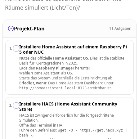
Räume simuliert (Licht/Ton)?
Projekt-Plan
11
Aufgaben
Installiere Home Assistant auf einem Raspberry Pi
1
.
5 oder NUC
Nutze das offizielle
Home Assistant OS
. Dies ist die stabilste
Basis für KI-Integrationen in 2025.
Lade den
Raspberry Pi Imager
herunter.
Wähle 'Home Assistant' als OS.
Starte das System und schließe die Ersteinrichtung ab.
Erledigt, wenn:
Das Home Assistant Dashboard unter
erreichbar ist.
http://homeassistant.local:8123
Installiere HACS (Home Assistant Community
2
.
Store)
HACS ist zwingend erforderlich für die fortgeschrittene
Simulation.
Öffne das Terminal in HA.
Führe den Befehl aus:
wget -O - https://get.hacs.xyz |
.
bash -