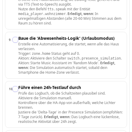
via TTS (Text-to-Speech) ausgibt.
Nutze den Befehl
mit der Entität
tts.speak
.
Erledigt, wenn:
In
media_player.wohnzimmer
unregelmäßigen Abständen (alle 20-60 Min) Stimmen aus dem
Raum zu hören sind.
Baue die 'Abwesenheits-Logik' (Urlaubsmodus)
9
.
Erstelle eine Automatisierung, die startet, wenn alle das Haus
verlassen.
Trigger:
Status geht auf 0.
zone.home
Aktion: Aktiviere den Schalter
.
switch.presence_simulation
Aktion: Starte Music Assistant im 'Random Mode'.
Erledigt,
wenn:
Die Simulation automatisch startet, sobald dein
Smartphone die Home-Zone verlässt.
Führe einen 24h-Testlauf durch
10
.
Prüfe das Logbuch, ob die Schaltzeiten plausibel sind.
Aktiviere die Simulation manuell.
Kontrolliere über die HA-App von außerhalb, welche Lichter
brennen.
Justiere die 'Delta-Tage' in der Presence Simulation (empfohlen:
7 Tage zurück).
Erledigt, wenn:
Das Logbuch eine lückenlose,
realistische Aktivität über 24h zeigt.