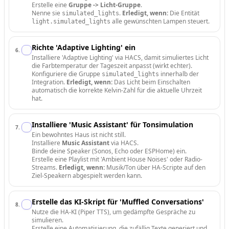
Erstelle eine
Gruppe -> Licht-Gruppe
.
Nenne sie
.
Erledigt, wenn:
Die Entität
simulated_lights
alle gewünschten Lampen steuert.
light.simulated_lights
Richte 'Adaptive Lighting' ein
6
.
Installiere 'Adaptive Lighting' via HACS, damit simuliertes Licht
die Farbtemperatur der Tageszeit anpasst (wirkt echter).
Konfiguriere die Gruppe
innerhalb der
simulated_lights
Integration.
Erledigt, wenn:
Das Licht beim Einschalten
automatisch die korrekte Kelvin-Zahl für die aktuelle Uhrzeit
hat.
Installiere 'Music Assistant' für Tonsimulation
7
.
Ein bewohntes Haus ist nicht still.
Installiere
Music Assistant
via HACS.
Binde deine Speaker (Sonos, Echo oder ESPHome) ein.
Erstelle eine Playlist mit 'Ambient House Noises' oder Radio-
Streams.
Erledigt, wenn:
Musik/Ton über HA-Scripte auf den
Ziel-Speakern abgespielt werden kann.
Erstelle das KI-Skript für 'Muffled Conversations'
8
.
Nutze die HA-KI (Piper TTS), um gedämpfte Gespräche zu
simulieren.
Erstelle eine Automatisierung, die zufällig Texte generiert und