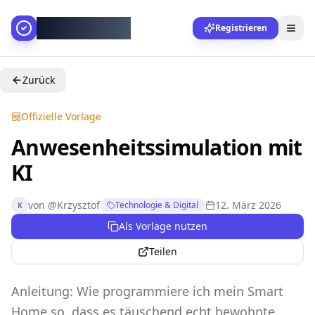
AllesGelingt!
Registrieren
Zurück
Offizielle Vorlage
Anwesenheitssimulation mit
KI
von
@
Krzysztof
12. März 2026
Technologie & Digital
K
Als Vorlage nutzen
Teilen
Anleitung: Wie programmiere ich mein Smart
Home so, dass es täuschend echt bewohnte