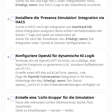
Starte HA neu und füge HACS unter 'Integrationen' hinzu.
Erledigt, wenn:
Das HACS-Logo in der Seitenleiste erscheint.
Installiere die 'Presence Simulation' Integration via
3
.
HACS
Suche in HACS nach der Integration von
slashback100
.
Diese Integration analysiert deine echten Verhaltensdaten der
letzten 7 Tage und spielt sie zeitversetzt ab.
Starte HA nach der Installation neu.
Erledigt, wenn:
Die
Integration unter 'Geräte & Dienste' konfigurierbar ist.
Konfiguriere OpenAI für dynamische KI-Logik
4
.
Verbinde HA mit OpenAI (GPT-4o-mini), um zufällige, aber
logische Ereignisse zu generieren (z.B. 'simuliere Kaffeekochen
um 07:15').
Erstelle einen API-Key auf
.
platform.openai.com
Füge die
OpenAI Conversation
Integration in HA hinzu.
Hinterlege den Key.
Erledigt, wenn:
Der Dienst
in den Entwicklerwerkzeugen verfügbar ist.
openai_control
Erstelle eine 'Licht-Gruppe' für die Simulation
5
.
Fasse alle relevanten Lichter (Wohnzimmer, Küche, Flur)
zusammen.
Gehe zu Einstellungen -> Geräte -> Helfer.