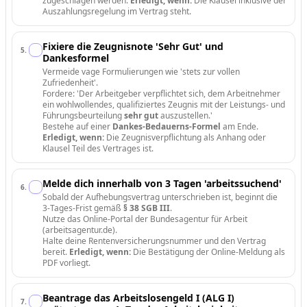
zugeschlagen werden.
Erledigt, wenn:
Die Klausel inklusive der
Auszahlungsregelung im Vertrag steht.
Fixiere die Zeugnisnote 'Sehr Gut' und
5
.
Dankesformel
Vermeide vage Formulierungen wie 'stets zur vollen
Zufriedenheit'.
Fordere: 'Der Arbeitgeber verpflichtet sich, dem Arbeitnehmer
ein wohlwollendes, qualifiziertes Zeugnis mit der Leistungs- und
Führungsbeurteilung
sehr gut
auszustellen.'
Bestehe auf einer
Dankes-Bedauerns-Formel
am Ende.
Erledigt, wenn:
Die Zeugnisverpflichtung als Anhang oder
Klausel Teil des Vertrages ist.
Melde dich innerhalb von 3 Tagen 'arbeitssuchend'
6
.
Sobald der Aufhebungsvertrag unterschrieben ist, beginnt die
3-Tages-Frist gemäß
§ 38 SGB III
.
Nutze das Online-Portal der Bundesagentur für Arbeit
(arbeitsagentur.de).
Halte deine Rentenversicherungsnummer und den Vertrag
bereit.
Erledigt, wenn:
Die Bestätigung der Online-Meldung als
PDF vorliegt.
Beantrage das Arbeitslosengeld I (ALG I)
7
.