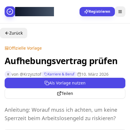
AllesGelingt!
Registrieren
Zurück
Offizielle Vorlage
Aufhebungsvertrag prüfen
von
@
Krzysztof
10. März 2026
Karriere & Beruf
K
Als Vorlage nutzen
Teilen
Anleitung: Worauf muss ich achten, um keine
Sperrzeit beim Arbeitslosengeld zu riskieren?