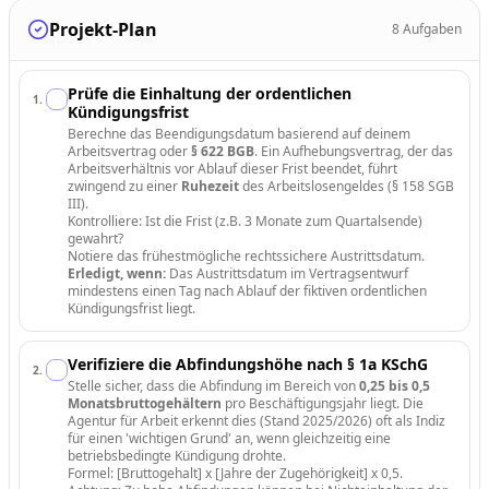
Projekt-Plan
8
Aufgaben
Prüfe die Einhaltung der ordentlichen
1
.
Kündigungsfrist
Berechne das Beendigungsdatum basierend auf deinem
Arbeitsvertrag oder
§ 622 BGB
. Ein Aufhebungsvertrag, der das
Arbeitsverhältnis vor Ablauf dieser Frist beendet, führt
zwingend zu einer
Ruhezeit
des Arbeitslosengeldes (§ 158 SGB
III).
Kontrolliere: Ist die Frist (z.B. 3 Monate zum Quartalsende)
gewahrt?
Notiere das frühestmögliche rechtssichere Austrittsdatum.
Erledigt, wenn:
Das Austrittsdatum im Vertragsentwurf
mindestens einen Tag nach Ablauf der fiktiven ordentlichen
Kündigungsfrist liegt.
Verifiziere die Abfindungshöhe nach § 1a KSchG
2
.
Stelle sicher, dass die Abfindung im Bereich von
0,25 bis 0,5
Monatsbruttogehältern
pro Beschäftigungsjahr liegt. Die
Agentur für Arbeit erkennt dies (Stand 2025/2026) oft als Indiz
für einen 'wichtigen Grund' an, wenn gleichzeitig eine
betriebsbedingte Kündigung drohte.
Formel: [Bruttogehalt] x [Jahre der Zugehörigkeit] x 0,5.