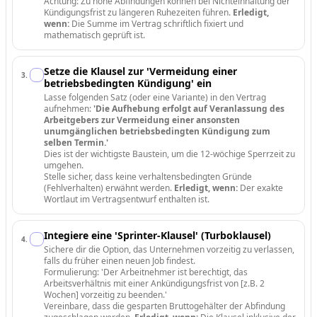
Achtung: Zu hohe Abfindungen können bei Nichteinhaltung der
Kündigungsfrist zu längeren Ruhezeiten führen.
Erledigt,
wenn:
Die Summe im Vertrag schriftlich fixiert und
mathematisch geprüft ist.
Setze die Klausel zur 'Vermeidung einer
3
.
betriebsbedingten Kündigung' ein
Lasse folgenden Satz (oder eine Variante) in den Vertrag
aufnehmen:
'Die Aufhebung erfolgt auf Veranlassung des
Arbeitgebers zur Vermeidung einer ansonsten
unumgänglichen betriebsbedingten Kündigung zum
selben Termin.'
Dies ist der wichtigste Baustein, um die 12-wöchige Sperrzeit zu
umgehen.
Stelle sicher, dass keine verhaltensbedingten Gründe
(Fehlverhalten) erwähnt werden.
Erledigt, wenn:
Der exakte
Wortlaut im Vertragsentwurf enthalten ist.
Integiere eine 'Sprinter-Klausel' (Turboklausel)
4
.
Sichere dir die Option, das Unternehmen vorzeitig zu verlassen,
falls du früher einen neuen Job findest.
Formulierung: 'Der Arbeitnehmer ist berechtigt, das
Arbeitsverhältnis mit einer Ankündigungsfrist von [z.B. 2
Wochen] vorzeitig zu beenden.'
Vereinbare, dass die gesparten Bruttogehälter der Abfindung