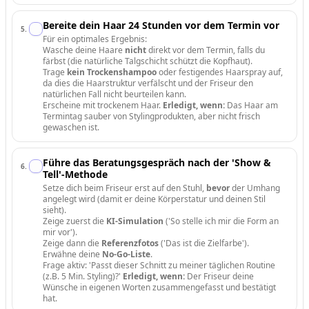
Bereite dein Haar 24 Stunden vor dem Termin vor
5
.
Für ein optimales Ergebnis:
Wasche deine Haare
nicht
direkt vor dem Termin, falls du
färbst (die natürliche Talgschicht schützt die Kopfhaut).
Trage
kein Trockenshampoo
oder festigendes Haarspray auf,
da dies die Haarstruktur verfälscht und der Friseur den
natürlichen Fall nicht beurteilen kann.
Erscheine mit trockenem Haar.
Erledigt, wenn:
Das Haar am
Termintag sauber von Stylingprodukten, aber nicht frisch
gewaschen ist.
Führe das Beratungsgespräch nach der 'Show &
6
.
Tell'-Methode
Setze dich beim Friseur erst auf den Stuhl,
bevor
der Umhang
angelegt wird (damit er deine Körperstatur und deinen Stil
sieht).
Zeige zuerst die
KI-Simulation
('So stelle ich mir die Form an
mir vor').
Zeige dann die
Referenzfotos
('Das ist die Zielfarbe').
Erwähne deine
No-Go-Liste
.
Frage aktiv: 'Passt dieser Schnitt zu meiner täglichen Routine
(z.B. 5 Min. Styling)?'
Erledigt, wenn:
Der Friseur deine
Wünsche in eigenen Worten zusammengefasst und bestätigt
hat.