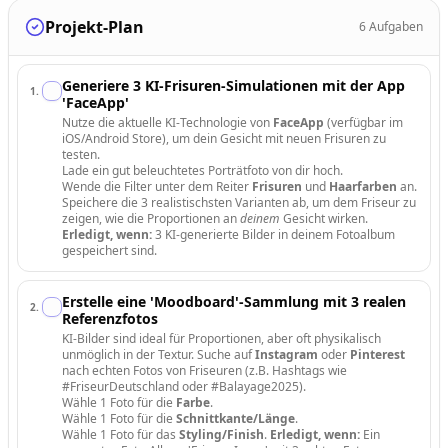
Projekt-Plan
6
Aufgaben
Generiere 3 KI-Frisuren-Simulationen mit der App
1
.
'FaceApp'
Nutze die aktuelle KI-Technologie von
FaceApp
(verfügbar im
iOS/Android Store), um dein Gesicht mit neuen Frisuren zu
testen.
Lade ein gut beleuchtetes Porträtfoto von dir hoch.
Wende die Filter unter dem Reiter
Frisuren
und
Haarfarben
an.
Speichere die 3 realistischsten Varianten ab, um dem Friseur zu
zeigen, wie die Proportionen an
deinem
Gesicht wirken.
Erledigt, wenn:
3 KI-generierte Bilder in deinem Fotoalbum
gespeichert sind.
Erstelle eine 'Moodboard'-Sammlung mit 3 realen
2
.
Referenzfotos
KI-Bilder sind ideal für Proportionen, aber oft physikalisch
unmöglich in der Textur. Suche auf
Instagram
oder
Pinterest
nach echten Fotos von Friseuren (z.B. Hashtags wie
#FriseurDeutschland oder #Balayage2025).
Wähle 1 Foto für die
Farbe
.
Wähle 1 Foto für die
Schnittkante/Länge
.
Wähle 1 Foto für das
Styling/Finish
.
Erledigt, wenn:
Ein