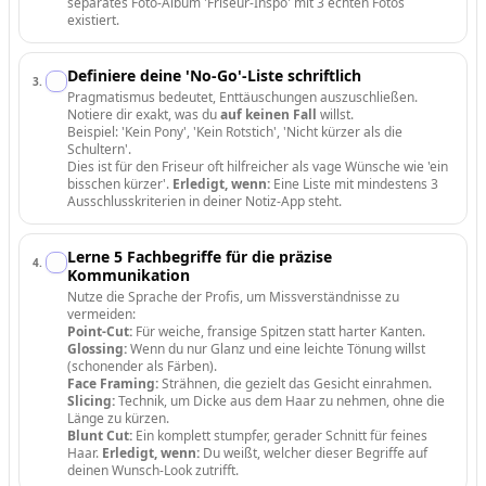
separates Foto-Album 'Friseur-Inspo' mit 3 echten Fotos
existiert.
Definiere deine 'No-Go'-Liste schriftlich
3
.
Pragmatismus bedeutet, Enttäuschungen auszuschließen.
Notiere dir exakt, was du
auf keinen Fall
willst.
Beispiel: 'Kein Pony', 'Kein Rotstich', 'Nicht kürzer als die
Schultern'.
Dies ist für den Friseur oft hilfreicher als vage Wünsche wie 'ein
bisschen kürzer'.
Erledigt, wenn:
Eine Liste mit mindestens 3
Ausschlusskriterien in deiner Notiz-App steht.
Lerne 5 Fachbegriffe für die präzise
4
.
Kommunikation
Nutze die Sprache der Profis, um Missverständnisse zu
vermeiden:
Point-Cut:
Für weiche, fransige Spitzen statt harter Kanten.
Glossing:
Wenn du nur Glanz und eine leichte Tönung willst
(schonender als Färben).
Face Framing:
Strähnen, die gezielt das Gesicht einrahmen.
Slicing:
Technik, um Dicke aus dem Haar zu nehmen, ohne die
Länge zu kürzen.
Blunt Cut:
Ein komplett stumpfer, gerader Schnitt für feines
Haar.
Erledigt, wenn:
Du weißt, welcher dieser Begriffe auf
deinen Wunsch-Look zutrifft.