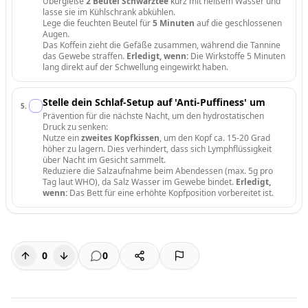
Übergieße
2 Beutel Schwarztee
kurz mit heißem Wasser und
lasse sie im Kühlschrank abkühlen.
Lege die feuchten Beutel für
5 Minuten
auf die geschlossenen
Augen.
Das Koffein zieht die Gefäße zusammen, während die Tannine
das Gewebe straffen.
Erledigt, wenn:
Die Wirkstoffe 5 Minuten
lang direkt auf der Schwellung eingewirkt haben.
Stelle dein Schlaf-Setup auf 'Anti-Puffiness' um
5
.
Prävention für die nächste Nacht, um den hydrostatischen
Druck zu senken:
Nutze ein
zweites Kopfkissen
, um den Kopf ca. 15-20 Grad
höher zu lagern. Dies verhindert, dass sich Lymphflüssigkeit
über Nacht im Gesicht sammelt.
Reduziere die Salzaufnahme beim Abendessen (max. 5g pro
Tag laut WHO), da Salz Wasser im Gewebe bindet.
Erledigt,
wenn:
Das Bett für eine erhöhte Kopfposition vorbereitet ist.
0
0