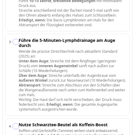
Führe
10-15 sanfte, kreisende Bewegungen
mit minimalem
Druck aus.
Streiche anschließend mit der flachen Hand 5-mal sanft von
den Ohren abwärts entlang des Halses zum Schlüsselbein.
Erledigt, wenn:
Die Basis-Lymphknoten am Hals für den
Abtransport der Flüssigkeit vorbereitet sind.
Führe die 5-Minuten-Lymphdrainage am Auge
3
.
durch
Wende die präzise Streichtechnik nach aktuellem Standard
(2025) an:
Unter dem Auge:
Streiche mit dem Ringfinger (geringster
Druck) vom
inneren Augenwinkel
sanft nach außen zur
Schläfe (10 Wiederholungen).
Über dem Auge:
Streiche unterhalb der Augenbraue vom
äußeren Winkel
zurück zur Nasenwurzel (10 Wiederholungen).
Abtransport:
Streiche zum Abschluss von den Schläfen über
die Wangenaußenseite nach unten zum Kieferwinkel und weiter
zum Hals.
Wichtig: Die Haut darf sich nicht verschieben, der Druck muss
federleicht sein.
Erledigt, wenn:
Die gesamte Augenpartie
systematisch ausgestrichen wurde.
Nutze Schwarztee-Beutel als Koffein-Boost
4
.
Koffein und Gerbstoffe (Tannine) wirken stark entwässernd.