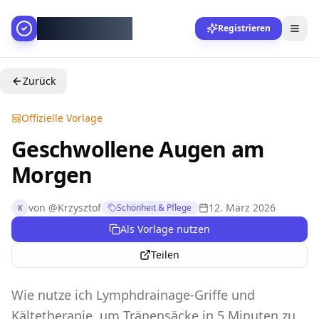
AllesGelingt!
Registrieren
Zurück
Offizielle Vorlage
Geschwollene Augen am
Morgen
von
@
Krzysztof
12. März 2026
Schönheit & Pflege
K
Als Vorlage nutzen
Teilen
Wie nutze ich Lymphdrainage-Griffe und
Kältetherapie, um Tränensäcke in 5 Minuten zu