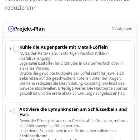
reduzieren?
Projekt-Plan
5
Aufgaben
Kühle die Augenpartie mit Metall-Löffeln
1
.
Nutze den Kältereiz zur sofortigen Vasokonstriktion
(Gefäßverengung).
Lege
zwei Esslöffel
für 2 Minuten in das Gefrierfach oder in
eiskaltes Wasser.
Drücke die gewölbte Rückseite der Löffel sanft für jeweils
30
Sekunden
auf die geschwollenen Stellen unter den Augen.
Die Kälte reduziert die Durchblutung kurzzeitig und lässt das
Gewebe abschwellen.
Erledigt, wenn:
Die Hautpartie spürbar
gekühlt ist und die erste akute Schwellung nachgelassen hat.
Aktiviere die Lymphknoten am Schlüsselbein und
2
.
Hals
Bevor die Flüssigkeit aus dem Gesicht abfließen kann, müssen
die 'Abflusswege' geöffnet werden.
Lege deine Fingerkuppen in die Gruben oberhalb deiner
Schlüsselbeine
.