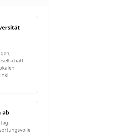
versität
ngen,
sellschaft.
lokalen
inki
a ab
ltag.
wortungsvolle