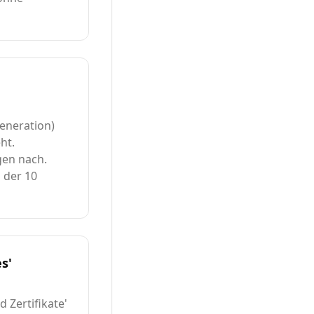
Generation)
ht.
gen nach.
 der 10
s'
d Zertifikate'