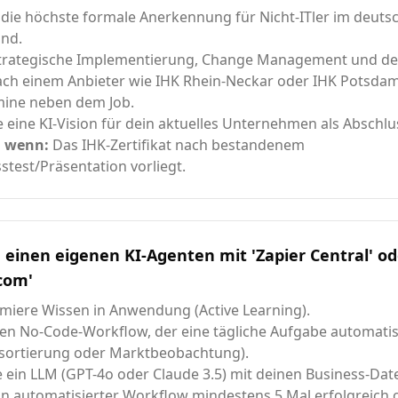
 die höchste formale Anerkennung für Nicht-ITler im deuts
and.
Strategische Implementierung, Change Management und d
ch einem Anbieter wie IHK Rhein-Neckar oder IHK Potsdam
mine neben dem Job.
e eine KI-Vision für dein aktuelles Unternehmen als Abschlu
, wenn:
Das IHK-Zertifikat nach bestandenem
stest/Präsentation vorliegt.
e einen eigenen KI-Agenten mit 'Zapier Central' od
com'
miere Wissen in Anwendung (Active Learning).
en No-Code-Workflow, der eine tägliche Aufgabe automatisie
sortierung oder Marktbeobachtung).
 ein LLM (GPT-4o oder Claude 3.5) mit deinen Business-Dat
in automatisierter Workflow mindestens 5 Mal erfolgreich