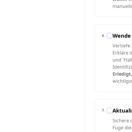
manuelle
Wende 
6
.
Vertiefe
Erkläre 
und 'Hall
Identifi
Erledigt
wichtigst
Aktuali
7
.
Sichere 
Füge die