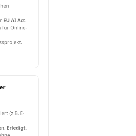
chen
er
EU AI Act
.
 für Online-
ssprojekt.
er
rt (z.B. E-
en.
Erledigt,
 ohne