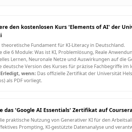
ere den kostenlosen Kurs 'Elements of AI' der Uni
i
 theoretische Fundament für KI-Literacy in Deutschland.
e die 6 Module: Was ist KI, Problemlösung, Reale Anwendu
lles Lernen, Neuronale Netze und Auswirkungen auf die Ge
e deutsche Version des Kurses für präzise Fachbegriffe im 
.
Erledigt, wenn:
Das offizielle Zertifikat der Universität Hels
s) als PDF vorliegt.
e das 'Google AI Essentials' Zertifikat auf Courser
die praktische Nutzung von Generativer KI für den Arbeitsal
ffektives Prompting, KI-gestützte Datenanalyse und verant