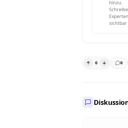
hinzu.
Schreibe
Experten
sichtbar
0
0
Diskussio