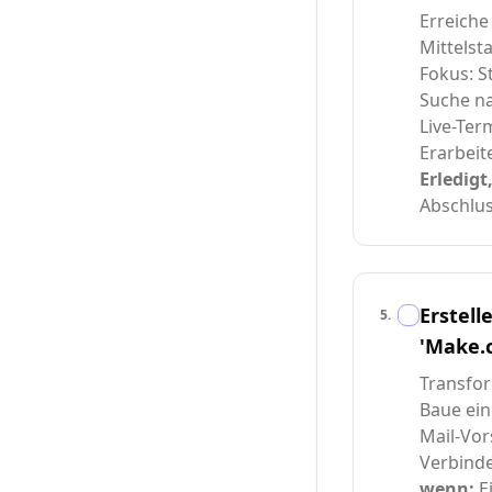
Erreiche
Mittelst
Fokus: 
Suche na
Live-Ter
Erarbeit
Erledigt
Abschlus
Erstell
5
.
'Make.
Transfor
Baue ein
Mail-Vor
Verbinde
wenn:
E