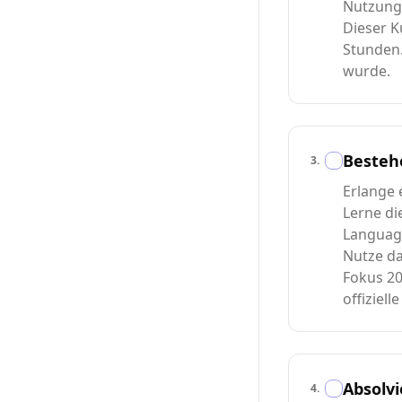
Nutzung
Dieser Ku
Stunden
wurde.
Bestehe
3
.
Erlange 
Lerne di
Language
Nutze da
Fokus 20
offiziell
Absolvi
4
.