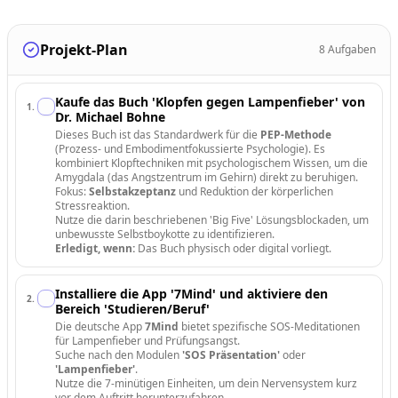
Projekt-Plan
8
Aufgaben
Kaufe das Buch 'Klopfen gegen Lampenfieber' von
1
.
Dr. Michael Bohne
Dieses Buch ist das Standardwerk für die
PEP-Methode
(Prozess- und Embodimentfokussierte Psychologie). Es
kombiniert Klopftechniken mit psychologischem Wissen, um die
Amygdala (das Angstzentrum im Gehirn) direkt zu beruhigen.
Fokus:
Selbstakzeptanz
und Reduktion der körperlichen
Stressreaktion.
Nutze die darin beschriebenen 'Big Five' Lösungsblockaden, um
unbewusste Selbstboykotte zu identifizieren.
Erledigt, wenn:
Das Buch physisch oder digital vorliegt.
Installiere die App '7Mind' und aktiviere den
2
.
Bereich 'Studieren/Beruf'
Die deutsche App
7Mind
bietet spezifische SOS-Meditationen
für Lampenfieber und Prüfungsangst.
Suche nach den Modulen
'SOS Präsentation'
oder
'Lampenfieber'
.
Nutze die 7-minütigen Einheiten, um dein Nervensystem kurz
vor dem Auftritt herunterzufahren.