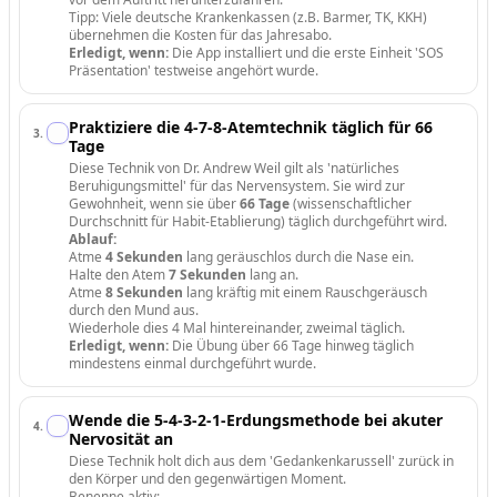
Tipp: Viele deutsche Krankenkassen (z.B. Barmer, TK, KKH)
übernehmen die Kosten für das Jahresabo.
Erledigt, wenn:
Die App installiert und die erste Einheit 'SOS
Präsentation' testweise angehört wurde.
Praktiziere die 4-7-8-Atemtechnik täglich für 66
3
.
Tage
Diese Technik von Dr. Andrew Weil gilt als 'natürliches
Beruhigungsmittel' für das Nervensystem. Sie wird zur
Gewohnheit, wenn sie über
66 Tage
(wissenschaftlicher
Durchschnitt für Habit-Etablierung) täglich durchgeführt wird.
Ablauf:
Atme
4 Sekunden
lang geräuschlos durch die Nase ein.
Halte den Atem
7 Sekunden
lang an.
Atme
8 Sekunden
lang kräftig mit einem Rauschgeräusch
durch den Mund aus.
Wiederhole dies 4 Mal hintereinander, zweimal täglich.
Erledigt, wenn:
Die Übung über 66 Tage hinweg täglich
mindestens einmal durchgeführt wurde.
Wende die 5-4-3-2-1-Erdungsmethode bei akuter
4
.
Nervosität an
Diese Technik holt dich aus dem 'Gedankenkarussell' zurück in
den Körper und den gegenwärtigen Moment.
Benenne aktiv: