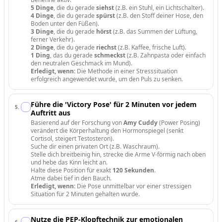
5 Dinge
, die du gerade
siehst
(z.B. ein Stuhl, ein Lichtschalter).
4 Dinge
, die du gerade
spürst
(z.B. den Stoff deiner Hose, den
Boden unter den Füßen).
3 Dinge
, die du gerade
hörst
(z.B. das Summen der Lüftung,
ferner Verkehr).
2 Dinge
, die du gerade
riechst
(z.B. Kaffee, frische Luft).
1 Ding
, das du gerade
schmeckst
(z.B. Zahnpasta oder einfach
den neutralen Geschmack im Mund).
Erledigt, wenn:
Die Methode in einer Stresssituation
erfolgreich angewendet wurde, um den Puls zu senken.
Führe die 'Victory Pose' für 2 Minuten vor jedem
5
.
Auftritt aus
Basierend auf der Forschung von
Amy Cuddy
(Power Posing)
verändert die Körperhaltung den Hormonspiegel (senkt
Cortisol, steigert Testosteron).
Suche dir einen privaten Ort (z.B. Waschraum).
Stelle dich breitbeinig hin, strecke die Arme V-förmig nach oben
und hebe das Kinn leicht an.
Halte diese Position für exakt
120 Sekunden
.
Atme dabei tief in den Bauch.
Erledigt, wenn:
Die Pose unmittelbar vor einer stressigen
Situation für 2 Minuten gehalten wurde.
Nutze die PEP-Klopftechnik zur emotionalen
6
.