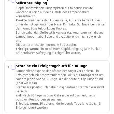
Selbstberuhigung
Klopfe sanft mit den Fingerspitzen auf folgende Punkte,
während du dich auf dein Gefühl des Lampenfiebers
konzentrierst:
Punkte:
Innenseite der Augenbraue, Außenseite des Auges,
unter dem Auge, unter der Nase, Kinnfalte, Schlüsselbein, unter
dem Arm, Scheitelpunkt des Kopfes.
Sprich dabei den
Selbststärkungssatz
: 'Auch wenn ich dieses
Lampenfieber habe, liebe und akzeptiere ich mich so wie ich
bin.'
Dies unterbricht die neuronale Stressbahn.
Erledigt, wenn:
Ein kompletter Klopfdurchgang (alle Punkte)
bei spürbarer Aufregung durchgeführt wurde.
Schreibe ein Erfolgstagebuch für 30 Tage
7
.
Lampenfieber speist sich oft aus der Angst vor Fehlern. Ein
Erfolgstagebuch programmiert den Fokus auf
Kompetenz
um.
Notiere jeden Abend
3 Dinge
, die dir heute gut gelungen sind
(egal wie klein).
Formuliere positiv: 'Ich habe ruhig geatmet' statt 'Ich war nicht
panisch'.
Ziel: Nach 30 Tagen ist das Gehirn darauf trainiert, nach
positiven Ressourcen zu suchen.
Erledigt, wenn:
30 aufeinanderfolgende Tage lang täglich 3
Erfolge notiert wurden.