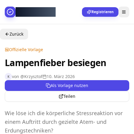
AllesGelingt!
Registrieren
Zurück
Offizielle Vorlage
Lampenfieber besiegen
von
@
Krzysztof
10. März 2026
K
Als Vorlage nutzen
Teilen
Wie löse ich die körperliche Stressreaktion vor
einem Auftritt durch gezielte Atem- und
Erdungstechniken?