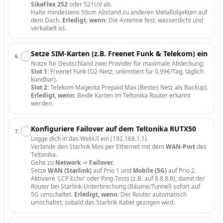
SikaFlex 252
oder 521UV ab.
Halte mindestens 50cm Abstand zu anderen Metallobjekten auf
dem Dach.
Erledigt, wenn:
Die Antenne fest, wasserdicht und
verkabelt ist.
Setze SIM-Karten (z.B. Freenet Funk & Telekom) ein
6
.
Nutze für Deutschland zwei Provider für maximale Abdeckung:
Slot 1:
Freenet Funk (O2-Netz, unlimitiert für 0,99€/Tag, täglich
kündbar).
Slot 2:
Telekom Magenta Prepaid Max (Bestes Netz als Backup).
Erledigt, wenn:
Beide Karten im Teltonika Router erkannt
werden.
Konfiguriere Failover auf dem Teltonika RUTX50
7
.
Logge dich in das WebUI ein (192.168.1.1).
Verbinde den Starlink Mini per Ethernet mit dem
WAN-Port
des
Teltonika.
Gehe zu
Network -> Failover
.
Setze
WAN (Starlink)
auf Prio 1 und
Mobile (5G)
auf Prio 2.
Aktiviere 'LCP Echo' oder Ping-Tests (z.B. auf 8.8.8.8), damit der
Router bei Starlink-Unterbrechung (Bäume/Tunnel) sofort auf
5G umschaltet.
Erledigt, wenn:
Der Router automatisch
umschaltet, sobald das Starlink-Kabel gezogen wird.