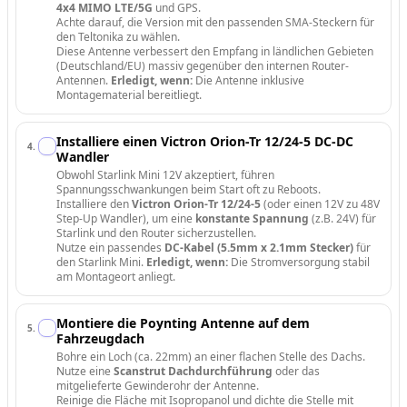
4x4 MIMO LTE/5G
und GPS.
Achte darauf, die Version mit den passenden SMA-Steckern für
den Teltonika zu wählen.
Diese Antenne verbessert den Empfang in ländlichen Gebieten
(Deutschland/EU) massiv gegenüber den internen Router-
Antennen.
Erledigt, wenn:
Die Antenne inklusive
Montagematerial bereitliegt.
Installiere einen Victron Orion-Tr 12/24-5 DC-DC
4
.
Wandler
Obwohl Starlink Mini 12V akzeptiert, führen
Spannungsschwankungen beim Start oft zu Reboots.
Installiere den
Victron Orion-Tr 12/24-5
(oder einen 12V zu 48V
Step-Up Wandler), um eine
konstante Spannung
(z.B. 24V) für
Starlink und den Router sicherzustellen.
Nutze ein passendes
DC-Kabel (5.5mm x 2.1mm Stecker)
für
den Starlink Mini.
Erledigt, wenn:
Die Stromversorgung stabil
am Montageort anliegt.
Montiere die Poynting Antenne auf dem
5
.
Fahrzeugdach
Bohre ein Loch (ca. 22mm) an einer flachen Stelle des Dachs.
Nutze eine
Scanstrut Dachdurchführung
oder das
mitgelieferte Gewinderohr der Antenne.
Reinige die Fläche mit Isopropanol und dichte die Stelle mit