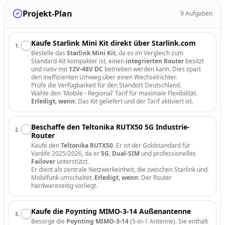
Projekt-Plan
9
Aufgaben
Kaufe Starlink Mini Kit direkt über Starlink.com
1
.
Bestelle das
Starlink Mini Kit
, da es im Vergleich zum
Standard-Kit kompakter ist, einen
integrierten Router
besitzt
und nativ mit
12V-48V DC
betrieben werden kann. Dies spart
den ineffizienten Umweg über einen Wechselrichter.
Prüfe die Verfügbarkeit für den Standort Deutschland.
Wähle den 'Mobile - Regional' Tarif für maximale Flexibilität.
Erledigt, wenn:
Das Kit geliefert und der Tarif aktiviert ist.
Beschaffe den Teltonika RUTX50 5G Industrie-
2
.
Router
Kaufe den
Teltonika RUTX50
. Er ist der Goldstandard für
Vanlife 2025/2026, da er
5G
,
Dual-SIM
und professionelles
Failover
unterstützt.
Er dient als zentrale Netzwerkeinheit, die zwischen Starlink und
Mobilfunk umschaltet.
Erledigt, wenn:
Der Router
hardwareseitig vorliegt.
Kaufe die Poynting MIMO-3-14 Außenantenne
3
.
Besorge die
Poynting MIMO-3-14
(5-in-1 Antenne). Sie enthält