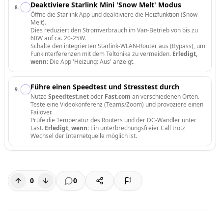
Deaktiviere Starlink Mini 'Snow Melt' Modus
8
.
Öffne die Starlink App und deaktiviere die Heizfunktion (Snow
Melt).
Dies reduziert den Stromverbrauch im Van-Betrieb von bis zu
60W auf ca. 20-25W.
Schalte den integrierten Starlink-WLAN-Router aus (Bypass), um
Funkinterferenzen mit dem Teltonika zu vermeiden.
Erledigt,
wenn:
Die App 'Heizung: Aus' anzeigt.
Führe einen Speedtest und Stresstest durch
9
.
Nutze
Speedtest.net
oder
Fast.com
an verschiedenen Orten.
Teste eine Videokonferenz (Teams/Zoom) und provoziere einen
Failover.
Prüfe die Temperatur des Routers und der DC-Wandler unter
Last.
Erledigt, wenn:
Ein unterbrechungsfreier Call trotz
Wechsel der Internetquelle möglich ist.
0
0