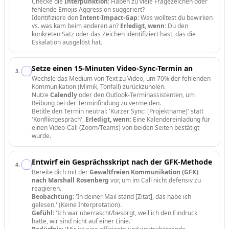
Checke die
Interpunktion
: Haben zu viele Fragezeichen oder
fehlende Emojis Aggression suggeriert?
Identifiziere den
Intent-Impact-Gap
: Was wolltest du bewirken
vs. was kam beim anderen an?
Erledigt, wenn:
Du den
konkreten Satz oder das Zeichen identifiziert hast, das die
Eskalation ausgelöst hat.
Setze einen 15-Minuten Video-Sync-Termin an
3
.
Wechsle das Medium von Text zu Video, um 70% der fehlenden
Kommunikation (Mimik, Tonfall) zurückzuholen.
Nutze
Calendly
oder den Outlook-Terminassistenten, um
Reibung bei der Terminfindung zu vermeiden.
Betitle den Termin neutral: 'Kurzer Sync: [Projektname]' statt
'Konfliktgespräch'.
Erledigt, wenn:
Eine Kalendereinladung für
einen Video-Call (Zoom/Teams) von beiden Seiten bestätigt
wurde.
Entwirf ein Gesprächsskript nach der GFK-Methode
4
.
Bereite dich mit der
Gewaltfreien Kommunikation (GFK)
nach Marshall Rosenberg
vor, um im Call nicht defensiv zu
reagieren.
Beobachtung
: 'In deiner Mail stand [Zitat], das habe ich
gelesen.' (Keine Interpretation).
Gefühl
: 'Ich war überrascht/besorgt, weil ich den Eindruck
hatte, wir sind nicht auf einer Linie.'