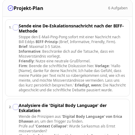
Projekt-Plan
6
Aufgaben
Sende eine De-Eskalationsnachricht nach der BIFF-
1
.
Methode
Stoppe den E-Mail-Ping-Pong sofort mit einer Nachricht nach
Bill Eddys
BIFF-Prinzip
(Brief, Informative, Friendly, Firm).
Brief
: Maximal 3-5 Sätze.
Informative
: Beschränke dich auf die Tatsache, dass ein
Missverständnis vorliegt.
Friendly
: Nutze eine neutrale Grußformel.
Firm
: Beende die schriftliche Diskussion hier.
Vorlage
: 'Hallo
[Name], danke für deine Nachricht. Ich habe das Gefühl, dass
meine Punkte per Text nicht so rübergekommen sind, wie ich es
meinte, und möchte Missverständnisse vermeiden. Lass uns
das kurz persönlich besprechen.'
Erledigt, wenn:
Die Nachricht
abgeschickt und die schriftliche Debatte pausiert wurde.
Analysiere die 'Digital Body Language' der
2
.
Eskalation
Wende die Prinzipien aus
'Digital Body Language' von Erica
Dhawan
an, um den Trigger zu finden.
Prüfe auf
'Context Collapse'
: Wurde Sarkasmus als Ernst
missverstanden?