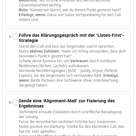
Bedürfnis
: 'Mir ist eine effiziente und wertschätzende
Zusammenarbeit wichtig.'
Bitte
: 'Können wir klären, wie du diesen Punkt gemeint hast?'
Erledigt, wenn:
Diese vier Sätze stichpunktartig für den Call
notiert sind.
Führe das Klärungsgespräch mit der 'Listen-First'-
5
.
Strategie
Starte den Call und lass das Gegenüber zuerst sprechen.
Nutze
aktives Zuhören
: 'Habe ich richtig verstanden, dass dich
besonders Punkt X gestört hat?'
Schalte deine Kamera ein, um
Vertrauen
durch sichtbare
Reaktionen (Nicken, Lächeln) aufzubauen.
Vermeide Rechtfertigungen ('JADE' - Justify, Argue, Defend,
Explain), bis die Gegenseite sich verstanden fühlt.
Erledigt,
wenn:
Beide Parteien ihre Sichtweise ohne Unterbrechung
dargelegt haben.
Sende eine 'Alignment-Mail' zur Fixierung des
6
.
Ergebnisses
Verhindere erneute Eskalation durch schriftliche Bestätigung
der Lösung.
Fasse die vereinbarten nächsten Schritte kurz zusammen.
Nutze positive Verstärkung: 'Danke für den klärenden Call, das
hat mir sehr geholfen.'