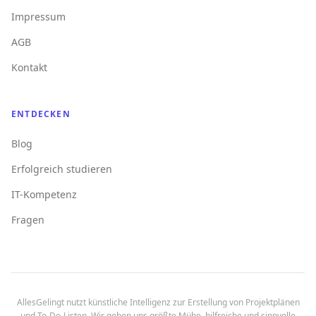
Impressum
AGB
Kontakt
ENTDECKEN
Blog
Erfolgreich studieren
IT-Kompetenz
Fragen
AllesGelingt nutzt künstliche Intelligenz zur Erstellung von Projektplänen
und To-Do-Listen. Wir geben uns größte Mühe, hilfreiche und sinnvolle