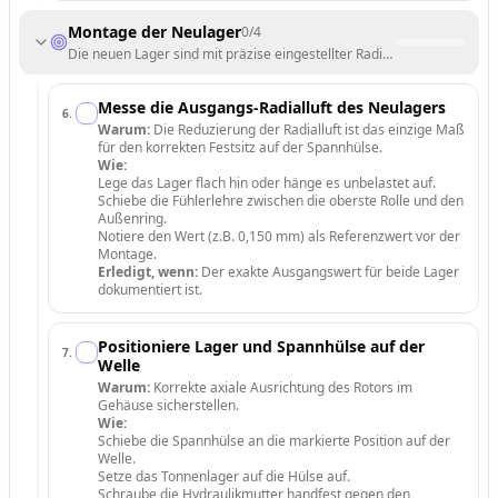
Montage der Neulager
0
/
4
Die neuen Lager sind mit präzise eingestellter Radialluft montiert.
Messe die Ausgangs-Radialluft des Neulagers
6
.
Warum:
Die Reduzierung der Radialluft ist das einzige Maß
für den korrekten Festsitz auf der Spannhülse.
Wie:
Lege das Lager flach hin oder hänge es unbelastet auf.
Schiebe die Fühlerlehre zwischen die oberste Rolle und den
Außenring.
Notiere den Wert (z.B. 0,150 mm) als Referenzwert vor der
Montage.
Erledigt, wenn:
Der exakte Ausgangswert für beide Lager
dokumentiert ist.
Positioniere Lager und Spannhülse auf der
7
.
Welle
Warum:
Korrekte axiale Ausrichtung des Rotors im
Gehäuse sicherstellen.
Wie:
Schiebe die Spannhülse an die markierte Position auf der
Welle.
Setze das Tonnenlager auf die Hülse auf.
Schraube die Hydraulikmutter handfest gegen den