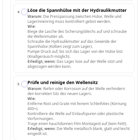
Löse die Spannhülse mit der Hydraulikmutter
4
.
Warum:
Die Presspassung zwischen Hülse, Welle und
Lagerinnenring muss kontrolliert gelöst werden.
Wie:
Biege die Lasche des Sicherungsblechs auf und schraube
die Wellenmutter ab.
Schraube die Hydraulikmutter auf das Gewinde der
Spannhülse (Kolben zeigt zum Lager).
Pumpe Druck auf, bis sich das Lager von der Hülse löst
(Knallgeräusch möglich).
Erledigt, wenn:
Das Lager lose auf der Welle sitzt und
abgezogen werden kann.
Prüfe und reinige den Wellensitz
5
.
Warum:
Riefen oder Korrosion auf der Welle verhindern
den korrekten Sitz des neuen Lagers.
Wie:
Entferne Rost und Grate mit feinem Schleifvlies (Körnung
400+).
Kontrolliere die Welle auf Einlaufspuren oder plastische
Verformungen.
Trage einen hauchdünnen Film Montageöl auf (kein Fett!).
Erledigt, wenn:
Die Welle metallisch blank, glatt und leicht
eingeölt ist.