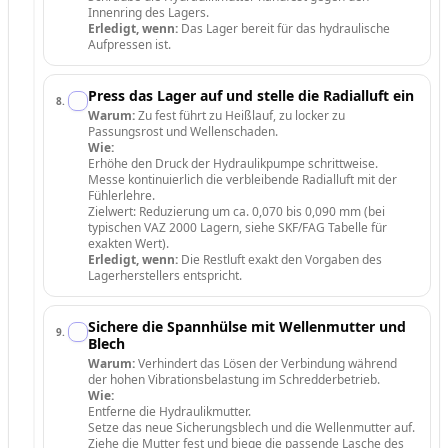
Innenring des Lagers.
Erledigt, wenn:
Das Lager bereit für das hydraulische
Aufpressen ist.
Press das Lager auf und stelle die Radialluft ein
8
.
Warum:
Zu fest führt zu Heißlauf, zu locker zu
Passungsrost und Wellenschaden.
Wie:
Erhöhe den Druck der Hydraulikpumpe schrittweise.
Messe kontinuierlich die verbleibende Radialluft mit der
Fühlerlehre.
Zielwert: Reduzierung um ca. 0,070 bis 0,090 mm (bei
typischen VAZ 2000 Lagern, siehe SKF/FAG Tabelle für
exakten Wert).
Erledigt, wenn:
Die Restluft exakt den Vorgaben des
Lagerherstellers entspricht.
Sichere die Spannhülse mit Wellenmutter und
9
.
Blech
Warum:
Verhindert das Lösen der Verbindung während
der hohen Vibrationsbelastung im Schredderbetrieb.
Wie:
Entferne die Hydraulikmutter.
Setze das neue Sicherungsblech und die Wellenmutter auf.
Ziehe die Mutter fest und biege die passende Lasche des