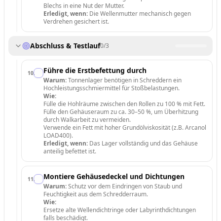
Blechs in eine Nut der Mutter.
Erledigt, wenn:
Die Wellenmutter mechanisch gegen
Verdrehen gesichert ist.
Abschluss & Testlauf
0
/
3
Führe die Erstbefettung durch
10
.
Warum:
Tonnenlager benötigen in Schreddern ein
Hochleistungsschmiermittel für Stoßbelastungen.
Wie:
Fülle die Hohlräume zwischen den Rollen zu 100 % mit Fett.
Fülle den Gehäuseraum zu ca. 30–50 %, um Überhitzung
durch Walkarbeit zu vermeiden.
Verwende ein Fett mit hoher Grundölviskosität (z.B. Arcanol
LOAD400).
Erledigt, wenn:
Das Lager vollständig und das Gehäuse
anteilig befettet ist.
Montiere Gehäusedeckel und Dichtungen
11
.
Warum:
Schutz vor dem Eindringen von Staub und
Feuchtigkeit aus dem Schredderraum.
Wie:
Ersetze alte Wellendichtringe oder Labyrinthdichtungen
falls beschädigt.