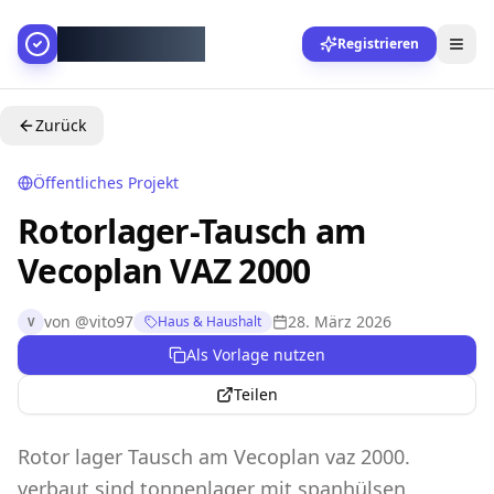
AllesGelingt!
Registrieren
Zurück
Öffentliches Projekt
Rotorlager-Tausch am
Vecoplan VAZ 2000
von
@
vito97
28. März 2026
Haus & Haushalt
V
Als Vorlage nutzen
Teilen
Rotor lager Tausch am Vecoplan vaz 2000.
verbaut sind tonnenlager mit spanhülsen