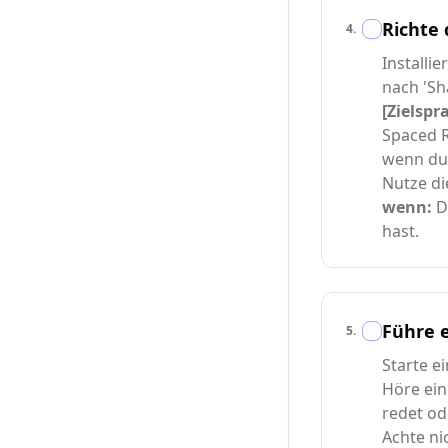
Richte
4
.
Installie
nach 'Sh
[Zielspr
Spaced R
wenn du 
Nutze di
wenn:
Da
hast.
Führe 
5
.
Starte e
Höre ein
redet od
Achte ni