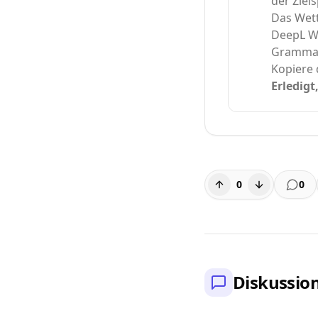
der Ziel
Das Wett
DeepL Wr
Grammat
Kopiere 
Erledigt
0
0
Diskussio