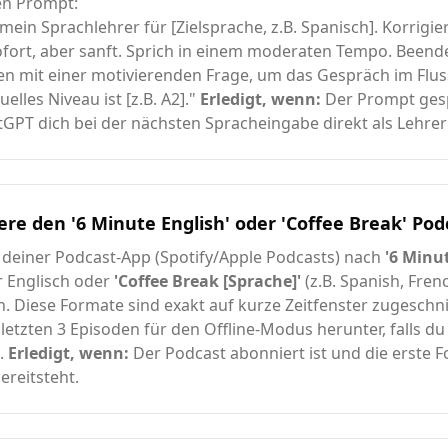
en Prompt:
 mein Sprachlehrer für [Zielsprache, z.B. Spanisch]. Korrigi
ofort, aber sanft. Sprich in einem moderaten Tempo. Beend
n mit einer motivierenden Frage, um das Gespräch im Fluss
elles Niveau ist [z.B. A2]."
Erledigt, wenn:
Der Prompt gesp
GPT dich bei der nächsten Spracheingabe direkt als Lehrer
re den '6 Minute English' oder 'Coffee Break' Pod
 deiner Podcast-App (Spotify/Apple Podcasts) nach
'6 Minu
r Englisch oder
'Coffee Break [Sprache]'
(z.B. Spanish, Fren
. Diese Formate sind exakt auf kurze Zeitfenster zugeschni
 letzten 3 Episoden für den Offline-Modus herunter, falls d
.
Erledigt, wenn:
Der Podcast abonniert ist und die erste F
bereitsteht.