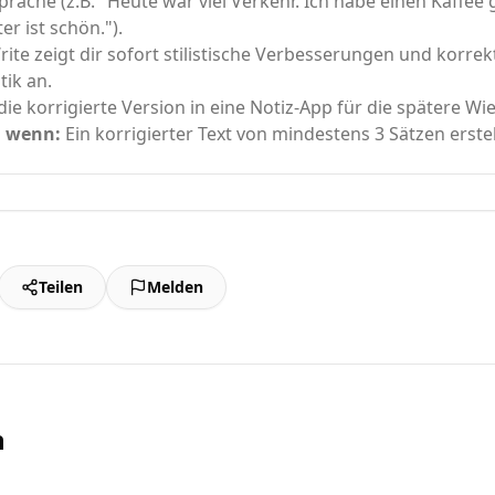
sprache (z.B. "Heute war viel Verkehr. Ich habe einen Kaffee
er ist schön.").
ite zeigt dir sofort stilistische Verbesserungen und korrek
ik an.
die korrigierte Version in eine Notiz-App für die spätere W
, wenn:
Ein korrigierter Text von mindestens 3 Sätzen erste
Teilen
Melden
n