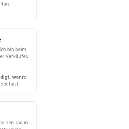
ltan.
.
e
Ich bin beim
er Verkäufer.
edigt, wenn:
det hast.
deinen Tag in