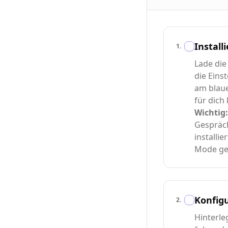
Install
1
.
Lade die 
die Eins
am blauen
für dich
Wichtig:
Gespräch
installie
Mode gef
Konfig
2
.
Hinterle