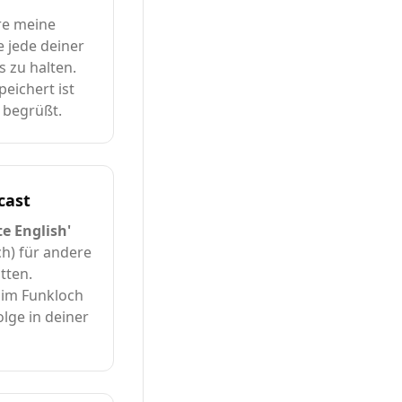
ere meine
e jede deiner
 zu halten.
eichert ist
 begrüßt.
cast
te English'
ch) für andere
tten.
u im Funkloch
olge in deiner