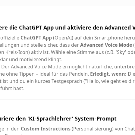
iere die ChatGPT App und aktiviere den Advanced
offizielle
ChatGPT App
(OpenAI) auf dein Smartphone herun
tellungen und stelle sicher, dass der
Advanced Voice Mode
(
 Kreis-Icon) aktiv ist. Wähle eine Stimme aus (z.B. 'Sky' oder
 klar und motivierend klingt.
Der Advanced Voice Mode ermöglicht natürliche, unterbr
e ohne Tippen – ideal für das Pendeln.
Erledigt, wenn:
Die
rt ist und du ein kurzes Testgespräch ("Hallo, wie geht es dir
ührt hast.
uriere den 'KI-Sprachlehrer' System-Prompt
ge in den
Custom Instructions
(Personalisierung) von Cha