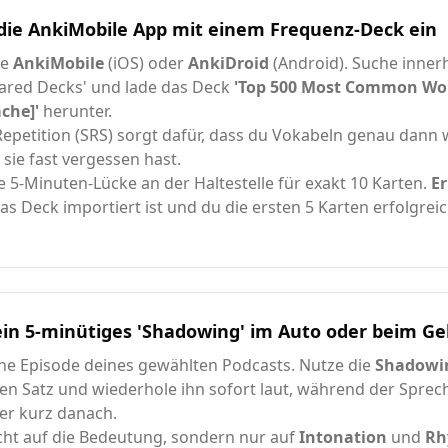
 die AnkiMobile App mit einem Frequenz-Deck ein
re
AnkiMobile
(iOS) oder
AnkiDroid
(Android). Suche inner
ared Decks' und lade das Deck
'Top 500 Most Common Wo
ache]'
herunter.
epetition (SRS) sorgt dafür, dass du Vokabeln genau dann 
sie fast vergessen hast.
e 5-Minuten-Lücke an der Haltestelle für exakt 10 Karten.
Er
s Deck importiert ist und du die ersten 5 Karten erfolgreic
ein 5-minütiges 'Shadowing' im Auto oder beim G
ine Episode deines gewählten Podcasts. Nutze die
Shadowi
en Satz und wiederhole ihn sofort laut, während der Sprec
er kurz danach.
cht auf die Bedeutung, sondern nur auf
Intonation
und
Rh