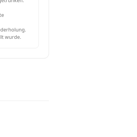
 getrunken.
te
iederholung.
llt wurde.