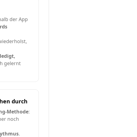
halb der App
rds
wiederholst,
ledigt,
h gelernt
ehen durch
ng-Methode
:
her noch
ythmus
.