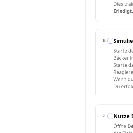
Dies tra
Erledigt
Simulie
6
.
Starte d
Bäcker i
Starte d
Reagiere
Wenn du 
Du erfol
Nutze D
7
.
Öffne
De