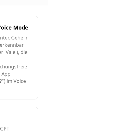
 Voice Mode
ter. Gehe in
erkennbar
 'Vale'), die
echungsfreie
 App
?") im Voice
tGPT