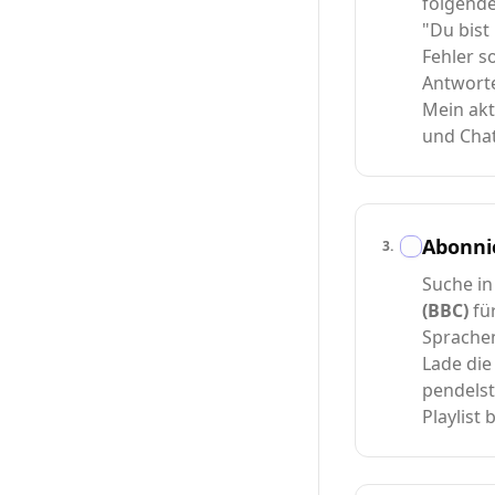
folgend
"Du bist
Fehler s
Antworte
Mein aktu
und Chat
Abonnie
3
.
Suche in
(BBC)
fü
Sprachen
Lade die
pendelst
Playlist 