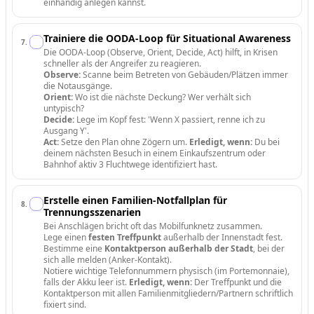
einhändig anlegen kannst.
Trainiere die OODA-Loop für Situational Awareness
7
.
Die OODA-Loop (Observe, Orient, Decide, Act) hilft, in Krisen
schneller als der Angreifer zu reagieren.
Observe:
Scanne beim Betreten von Gebäuden/Plätzen immer
die Notausgänge.
Orient:
Wo ist die nächste Deckung? Wer verhält sich
untypisch?
Decide:
Lege im Kopf fest: 'Wenn X passiert, renne ich zu
Ausgang Y'.
Act:
Setze den Plan ohne Zögern um.
Erledigt, wenn:
Du bei
deinem nächsten Besuch in einem Einkaufszentrum oder
Bahnhof aktiv 3 Fluchtwege identifiziert hast.
Erstelle einen Familien-Notfallplan für
8
.
Trennungsszenarien
Bei Anschlägen bricht oft das Mobilfunknetz zusammen.
Lege einen
festen Treffpunkt
außerhalb der Innenstadt fest.
Bestimme eine
Kontaktperson außerhalb der Stadt
, bei der
sich alle melden (Anker-Kontakt).
Notiere wichtige Telefonnummern physisch (im Portemonnaie),
falls der Akku leer ist.
Erledigt, wenn:
Der Treffpunkt und die
Kontaktperson mit allen Familienmitgliedern/Partnern schriftlich
fixiert sind.