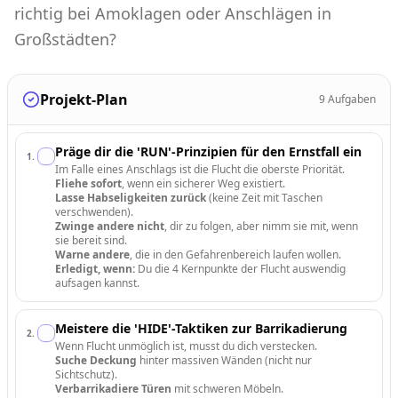
richtig bei Amoklagen oder Anschlägen in
Großstädten?
Projekt-Plan
9
Aufgaben
Präge dir die 'RUN'-Prinzipien für den Ernstfall ein
1
.
Im Falle eines Anschlags ist die Flucht die oberste Priorität.
Fliehe sofort
, wenn ein sicherer Weg existiert.
Lasse Habseligkeiten zurück
(keine Zeit mit Taschen
verschwenden).
Zwinge andere nicht
, dir zu folgen, aber nimm sie mit, wenn
sie bereit sind.
Warne andere
, die in den Gefahrenbereich laufen wollen.
Erledigt, wenn:
Du die 4 Kernpunkte der Flucht auswendig
aufsagen kannst.
Meistere die 'HIDE'-Taktiken zur Barrikadierung
2
.
Wenn Flucht unmöglich ist, musst du dich verstecken.
Suche Deckung
hinter massiven Wänden (nicht nur
Sichtschutz).
Verbarrikadiere Türen
mit schweren Möbeln.