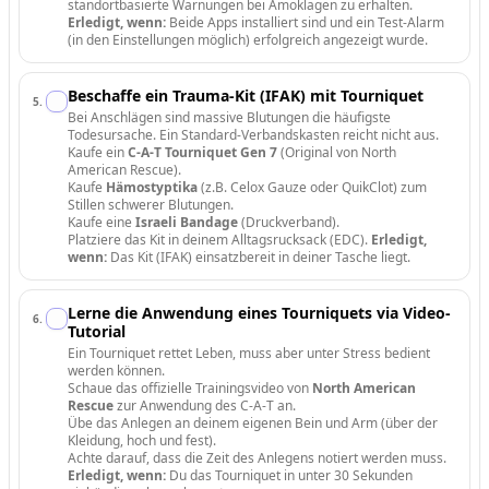
standortbasierte Warnungen bei Amoklagen zu erhalten.
Erledigt, wenn:
Beide Apps installiert sind und ein Test-Alarm
(in den Einstellungen möglich) erfolgreich angezeigt wurde.
Beschaffe ein Trauma-Kit (IFAK) mit Tourniquet
5
.
Bei Anschlägen sind massive Blutungen die häufigste
Todesursache. Ein Standard-Verbandskasten reicht nicht aus.
Kaufe ein
C-A-T Tourniquet Gen 7
(Original von North
American Rescue).
Kaufe
Hämostyptika
(z.B. Celox Gauze oder QuikClot) zum
Stillen schwerer Blutungen.
Kaufe eine
Israeli Bandage
(Druckverband).
Platziere das Kit in deinem Alltagsrucksack (EDC).
Erledigt,
wenn:
Das Kit (IFAK) einsatzbereit in deiner Tasche liegt.
Lerne die Anwendung eines Tourniquets via Video-
6
.
Tutorial
Ein Tourniquet rettet Leben, muss aber unter Stress bedient
werden können.
Schaue das offizielle Trainingsvideo von
North American
Rescue
zur Anwendung des C-A-T an.
Übe das Anlegen an deinem eigenen Bein und Arm (über der
Kleidung, hoch und fest).
Achte darauf, dass die Zeit des Anlegens notiert werden muss.
Erledigt, wenn:
Du das Tourniquet in unter 30 Sekunden