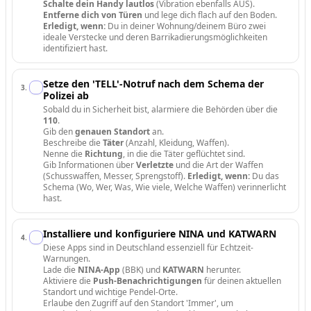
Schalte dein Handy lautlos
(Vibration ebenfalls AUS).
Entferne dich von Türen
und lege dich flach auf den Boden.
Erledigt, wenn:
Du in deiner Wohnung/deinem Büro zwei
ideale Verstecke und deren Barrikadierungsmöglichkeiten
identifiziert hast.
Setze den 'TELL'-Notruf nach dem Schema der
3
.
Polizei ab
Sobald du in Sicherheit bist, alarmiere die Behörden über die
110
.
Gib den
genauen Standort
an.
Beschreibe die
Täter
(Anzahl, Kleidung, Waffen).
Nenne die
Richtung
, in die die Täter geflüchtet sind.
Gib Informationen über
Verletzte
und die Art der Waffen
(Schusswaffen, Messer, Sprengstoff).
Erledigt, wenn:
Du das
Schema (Wo, Wer, Was, Wie viele, Welche Waffen) verinnerlicht
hast.
Installiere und konfiguriere NINA und KATWARN
4
.
Diese Apps sind in Deutschland essenziell für Echtzeit-
Warnungen.
Lade die
NINA-App
(BBK) und
KATWARN
herunter.
Aktiviere die
Push-Benachrichtigungen
für deinen aktuellen
Standort und wichtige Pendel-Orte.
Erlaube den Zugriff auf den Standort 'Immer', um