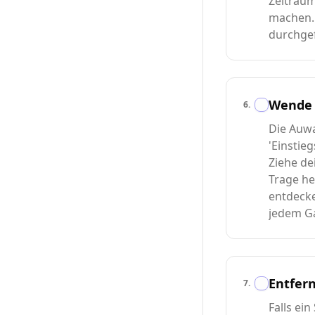
Zeitraum
machen
durchgef
Wende 
6
.
Die Auwa
'Einstieg
Ziehe de
Trage he
entdecke
jedem G
Entfern
7
.
Falls ei