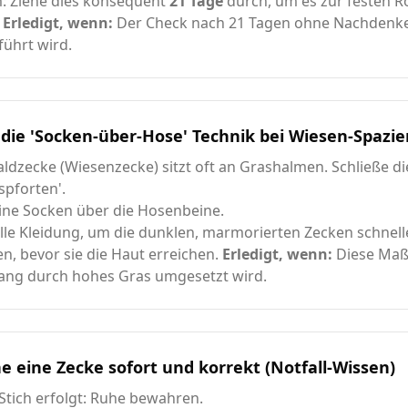
: Ziehe dies konsequent
21 Tage
durch, um es zur festen R
.
Erledigt, wenn:
Der Check nach 21 Tagen ohne Nachdenk
ührt wird.
die 'Socken-über-Hose' Technik bei Wiesen-Spazi
ldzecke (Wiesenzecke) sitzt oft an Grashalmen. Schließe di
spforten'.
ine Socken über die Hosenbeine.
lle Kleidung, um die dunklen, marmorierten Zecken schnell
n, bevor sie die Haut erreichen.
Erledigt, wenn:
Diese Maß
ang durch hohes Gras umgesetzt wird.
e eine Zecke sofort und korrekt (Notfall-Wissen)
n Stich erfolgt: Ruhe bewahren.