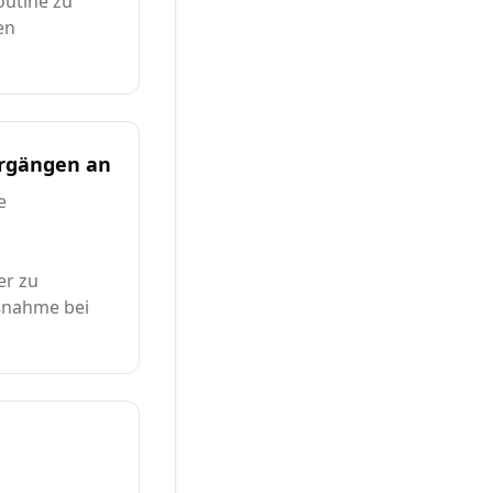
outine zu
en
ergängen an
e
er zu
nahme bei