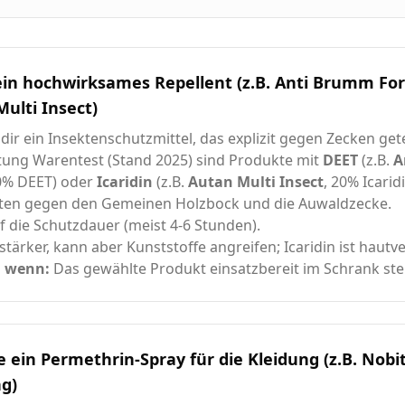
ein hochwirksames Repellent (z.B. Anti Brumm For
ulti Insect)
dir ein Insektenschutzmittel, das explizit gegen Zecken get
ftung Warentest (Stand 2025) sind Produkte mit
DEET
(z.B.
A
30% DEET) oder
Icaridin
(z.B.
Autan Multi Insect
, 20% Icarid
sten gegen den Gemeinen Holzbock und die Auwaldzecke.
f die Schutzdauer (meist 4-6 Stunden).
stärker, kann aber Kunststoffe angreifen; Icaridin ist hautve
, wenn:
Das gewählte Produkt einsatzbereit im Schrank ste
 ein Permethrin-Spray für die Kleidung (z.B. Nobi
ng)