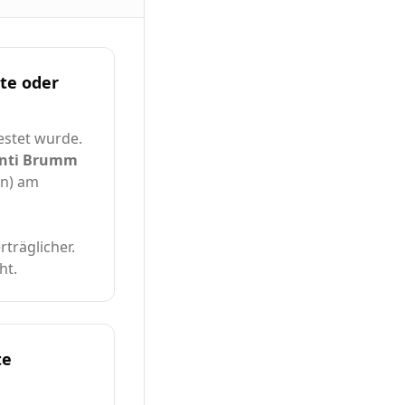
te oder
estet wurde.
nti Brumm
in) am
rträglicher.
ht.
te