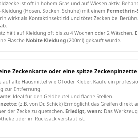
ldzecke ist oft in hohem Gras und auf Wiesen aktiv. Behan
Kleidung (Hosen, Socken, Schuhe) mit einem
Permethrin-
in wirkt als Kontaktinsektizid und tötet Zecken bei Berühr
 ab.
tz hält auf Kleidung oft bis zu 4 Wochen oder 2 Wäschen.
E
ine Flasche
Nobite Kleidung
(200ml) gekauft wurde.
eine Zeckenkarte oder eine spitze Zeckenpinzette
e auf alte Hausmittel wie Öl oder Kleber. Kaufe ein professi
g zur Entfernung.
arte
: Ideal für den Geldbeutel und flache Stellen.
inzette
: (z.B. von Dr. Schick) Ermöglicht das Greifen direkt
er der Zecke zu quetschen.
Erledigt, wenn:
Das Werkzeug 
theke oder im Rucksack verstaut ist.