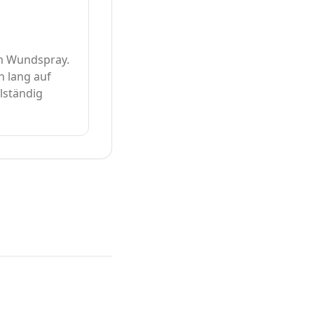
em Wundspray.
n lang auf
lständig