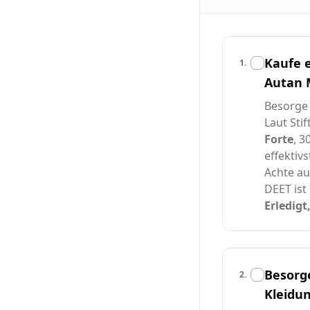
Kaufe 
1
.
Autan M
Besorge 
Laut Sti
Forte
, 
effektiv
Achte au
DEET ist 
Erledigt
Besorge
2
.
Kleidu