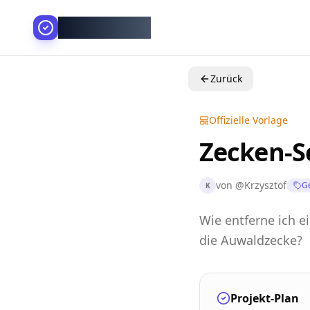
AllesGelingt!
Zurück
Offizielle Vorlage
Zecken-S
von
@
Krzysztof
G
K
Wie entferne ich 
die Auwaldzecke?
Projekt-Plan