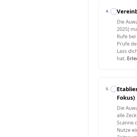
Verein
4
.
Die Auwa
2025) ma
Rufe bei
Prüfe de
Lass dic
hat.
Erle
Etablie
5
.
Fokus)
Die Auwa
alle Zec
Scanne d
Nutze ei