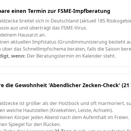
bare einen Termin zur FSME-Impfberatung
ldzecke breitet sich in Deutschland (aktuell 185 Risikogebie
ssiv aus und überträgt das FSME-Virus.
 deinem Hausarzt an.
inen aktuellen Impfstatus (Grundimmunisierung besteht au
h über das Schnellimpfschema beraten, falls die Saison ber
digt, wenn:
Der Beratungstermin im Kalender steht.
re die Gewohnheit 'Abendlicher Zecken-Check' (21
ldzecke ist größer als der Holzbock und oft marmoriert, s
ken weiche Hautstellen (Kniekehlen, Leiste, Achseln).
einen Körper jeden Abend nach dem Aufenthalt im Freien.
nen Spiegel für den Rücken.