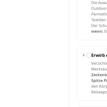
Die Auwa
Outdoor-
Permethr
Textilien
Der Schu
wenn:
E
Erwirb 
3
.
Verzicht
Werkzeu
Zeckenk
Spitze P
den Körp
Reiseapo