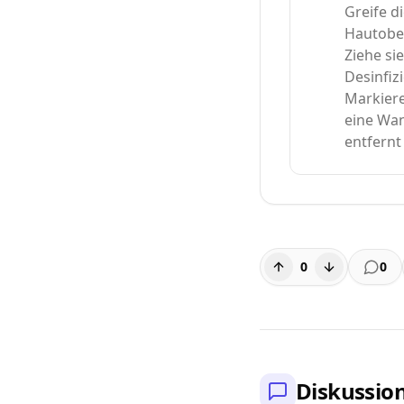
Greife d
Hautober
Ziehe si
Desinfiz
Markiere
eine Wa
entfernt 
0
0
Diskussio