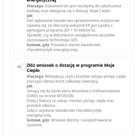
Dlaczego:
Dokument ten jest niezbędny do zakończenia
budowy oraz ubiegania się o dotację 'Moje Ciepło'.
Jak:
Zleć wykonanie świadectwa uprawnionemu audytorowi.
Upewnij się, że obliczony wskaźnik EP jest zgodny z
wymogami programu (EP < 55 kWh/m²a).
Sprawdź, czy w dokumencie uwzględniono wszystkie
zastosowane technologie OZE.
Gotowe, gdy:
Posiadasz ważne świadectwo
charakterystyki energetycznej.
Złóż wniosek o dotację w programie Moje
15
.
Ciepło
Dlaczego:
Refundacja części kosztów zakupu pompy ciepła
znacząco obniża koszt całkowity inwestycji.
Jak:
Zaloguj się do Generatora Wniosków o Dofinansowanie
(GWD) na stronie NFOŚiGW.
Dołącz faktury za zakup i montaż pompy ciepła oraz
protokół odbioru.
Załącz uzyskane świadectwo charakterystyki
energetycznej.
Gotowe, gdy:
Wniosek złożony i zarejestrowany w
systemie.