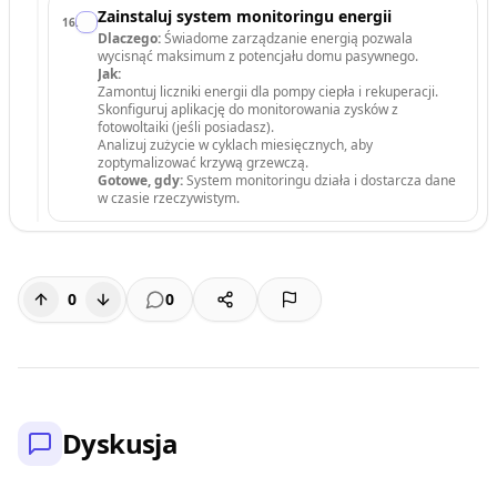
Zainstaluj system monitoringu energii
16
.
Dlaczego:
Świadome zarządzanie energią pozwala
wycisnąć maksimum z potencjału domu pasywnego.
Jak:
Zamontuj liczniki energii dla pompy ciepła i rekuperacji.
Skonfiguruj aplikację do monitorowania zysków z
fotowoltaiki (jeśli posiadasz).
Analizuj zużycie w cyklach miesięcznych, aby
zoptymalizować krzywą grzewczą.
Gotowe, gdy:
System monitoringu działa i dostarcza dane
w czasie rzeczywistym.
0
0
Dyskusja