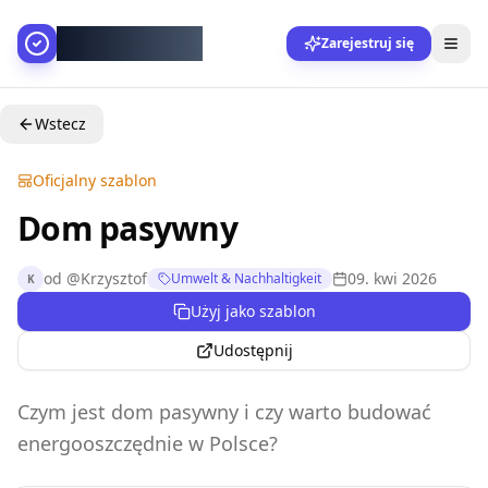
AllesGelingt!
Zarejestruj się
Wstecz
Oficjalny szablon
Dom pasywny
od
@
Krzysztof
09. kwi 2026
Umwelt & Nachhaltigkeit
K
Użyj jako szablon
Udostępnij
Czym jest dom pasywny i czy warto budować
energooszczędnie w Polsce?