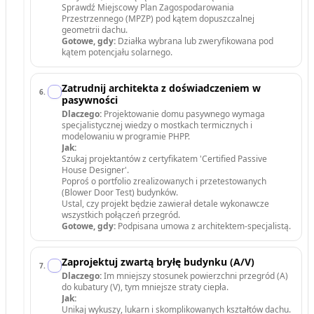
Sprawdź Miejscowy Plan Zagospodarowania
Przestrzennego (MPZP) pod kątem dopuszczalnej
geometrii dachu.
Gotowe, gdy:
Działka wybrana lub zweryfikowana pod
kątem potencjału solarnego.
Zatrudnij architekta z doświadczeniem w
6
.
pasywności
Dlaczego:
Projektowanie domu pasywnego wymaga
specjalistycznej wiedzy o mostkach termicznych i
modelowaniu w programie PHPP.
Jak:
Szukaj projektantów z certyfikatem 'Certified Passive
House Designer'.
Poproś o portfolio zrealizowanych i przetestowanych
(Blower Door Test) budynków.
Ustal, czy projekt będzie zawierał detale wykonawcze
wszystkich połączeń przegród.
Gotowe, gdy:
Podpisana umowa z architektem-specjalistą.
Zaprojektuj zwartą bryłę budynku (A/V)
7
.
Dlaczego:
Im mniejszy stosunek powierzchni przegród (A)
do kubatury (V), tym mniejsze straty ciepła.
Jak:
Unikaj wykuszy, lukarn i skomplikowanych kształtów dachu.