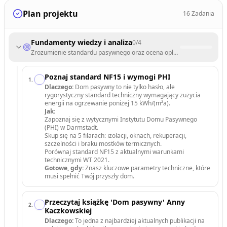
Plan projektu
16
Zadania
Fundamenty wiedzy i analiza
0
/
4
Zrozumienie standardu pasywnego oraz ocena opłacalności inwestycj
Poznaj standard NF15 i wymogi PHI
1
.
Dlaczego:
Dom pasywny to nie tylko hasło, ale
rygorystyczny standard techniczny wymagający zużycia
energii na ogrzewanie poniżej 15 kWh/(m²a).
Jak:
Zapoznaj się z wytycznymi Instytutu Domu Pasywnego
(PHI) w Darmstadt.
Skup się na 5 filarach: izolacji, oknach, rekuperacji,
szczelności i braku mostków termicznych.
Porównaj standard NF15 z aktualnymi warunkami
technicznymi WT 2021.
Gotowe, gdy:
Znasz kluczowe parametry techniczne, które
musi spełnić Twój przyszły dom.
Przeczytaj książkę 'Dom pasywny' Anny
2
.
Kaczkowskiej
Dlaczego:
To jedna z najbardziej aktualnych publikacji na