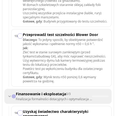
wewnętrznego (również za gniazdkami).
W domach szkieletowych starannie sklejaj zakłady folii
paroizolacyjnej.
Uszczelnij wszystkie przejścia instalacyjne (kable, rury)
specjalnymi manszetami.
Gotowe, gdy:
Budynek przygotowany do testu szczelności.
Przeprowadź test szczelności Blower Door
13
.
Dlaczego:
To jedyny sposób, by obiektywnie potwierdzić
jakość wykonania i spełnienie normy n50 < 0,6 h⁻¹.
Jak:
Zleć test w stanie surowym zamkniętym (przed
tynkami/zabudową GK), aby móc naprawić nieszczelności.
Użyj wytwornicy dymu lub kamery termowizyjnej podczas
testu do lokalizacji przecieków.
Powtórz test po wykończeniu budynku dla ostatecznego
certyfikatu.
Gotowe, gdy:
Wynik testu n50 poniżej 0,6 wymiany
powietrza na godzinę.
Finansowanie i eksploatacja
0
/
3
Finalizacja formalności dotacyjnych i optymalizacja użytkowania.
Uzyskaj świadectwo charakterystyki
14
.
energetycznej