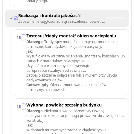
izolacyjnego.
Realizacja i kontrola jakości
0
/
3
Zapewnienie ciągłości izolacji i szczelności powietrznej budynku.
Zastosuj 'ciepły montaż' okien w ociepleniu
11
.
Dlaczego:
Tradycyjny montaż generuje ogromne mostki
termiczne, które dyskwalifikują dom pasywny.
Jak:
Wysuń okna w warstwę ocieplenia (montaż w konsolach lub
ramach z materiałów izolacyjnych).
Użyj taśm paroszczelnych od wewnątrz i
paroprzepuszczalnych od zewnątrz.
Zadbaj o szczelne połączenie folii z murem przy użyciu
dedykowanych klejów.
Gotowe, gdy:
Okna zamontowane bez mostków
termicznych na obwodzie.
Wykonaj powłokę szczelną budynku
12
.
Dlaczego:
Niekontrolowane przewiewy niszczą
efektywność rekuperacji i mogą prowadzić do zawilgocenia
konstrukcji.
Jak:
W domach murowanych zadbaj o ciągłość tynku