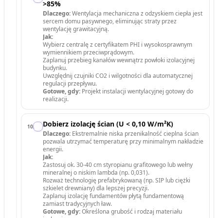
>85%
Dlaczego:
Wentylacja mechaniczna z odzyskiem ciepła jest
sercem domu pasywnego, eliminując straty przez
wentylację grawitacyjną.
Jak:
Wybierz centralę z certyfikatem PHI i wysokosprawnym
wymiennikiem przeciwprądowym.
Zaplanuj przebieg kanałów wewnątrz powłoki izolacyjnej
budynku.
Uwzględnij czujniki CO2 i wilgotności dla automatycznej
regulacji przepływu.
Gotowe, gdy:
Projekt instalacji wentylacyjnej gotowy do
realizacji.
Dobierz izolację ścian (U < 0,10 W/m²K)
10
.
Dlaczego:
Ekstremalnie niska przenikalność cieplna ścian
pozwala utrzymać temperaturę przy minimalnym nakładzie
energii.
Jak:
Zastosuj ok. 30-40 cm styropianu grafitowego lub wełny
mineralnej o niskim lambda (np. 0,031).
Rozważ technologię prefabrykowaną (np. SIP lub ciężki
szkielet drewniany) dla lepszej precyzji.
Zaplanuj izolację fundamentów płytą fundamentową
zamiast tradycyjnych ław.
Gotowe, gdy:
Określona grubość i rodzaj materiału