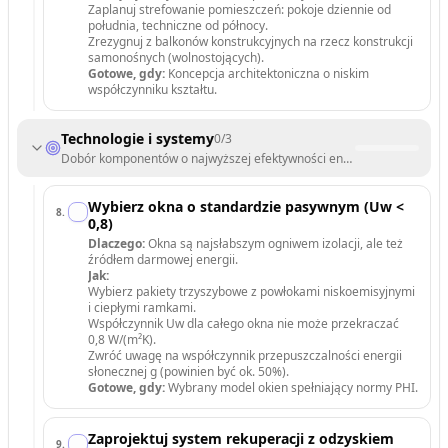
Zaplanuj strefowanie pomieszczeń: pokoje dziennie od
południa, techniczne od północy.
Zrezygnuj z balkonów konstrukcyjnych na rzecz konstrukcji
samonośnych (wolnostojących).
Gotowe, gdy:
Koncepcja architektoniczna o niskim
współczynniku kształtu.
Technologie i systemy
0
/
3
Dobór komponentów o najwyższej efektywności energetycznej.
Wybierz okna o standardzie pasywnym (Uw <
8
.
0,8)
Dlaczego:
Okna są najsłabszym ogniwem izolacji, ale też
źródłem darmowej energii.
Jak:
Wybierz pakiety trzyszybowe z powłokami niskoemisyjnymi
i ciepłymi ramkami.
Współczynnik Uw dla całego okna nie może przekraczać
0,8 W/(m²K).
Zwróć uwagę na współczynnik przepuszczalności energii
słonecznej g (powinien być ok. 50%).
Gotowe, gdy:
Wybrany model okien spełniający normy PHI.
Zaprojektuj system rekuperacji z odzyskiem
9
.