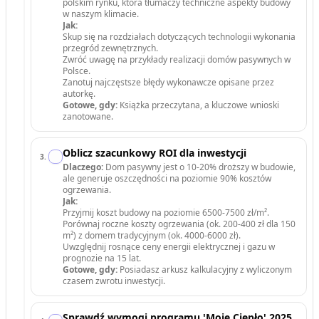
polskim rynku, która tłumaczy techniczne aspekty budowy
w naszym klimacie.
Jak:
Skup się na rozdziałach dotyczących technologii wykonania
przegród zewnętrznych.
Zwróć uwagę na przykłady realizacji domów pasywnych w
Polsce.
Zanotuj najczęstsze błędy wykonawcze opisane przez
autorkę.
Gotowe, gdy:
Książka przeczytana, a kluczowe wnioski
zanotowane.
Oblicz szacunkowy ROI dla inwestycji
3
.
Dlaczego:
Dom pasywny jest o 10-20% droższy w budowie,
ale generuje oszczędności na poziomie 90% kosztów
ogrzewania.
Jak:
Przyjmij koszt budowy na poziomie 6500-7500 zł/m².
Porównaj roczne koszty ogrzewania (ok. 200-400 zł dla 150
m²) z domem tradycyjnym (ok. 4000-6000 zł).
Uwzględnij rosnące ceny energii elektrycznej i gazu w
prognozie na 15 lat.
Gotowe, gdy:
Posiadasz arkusz kalkulacyjny z wyliczonym
czasem zwrotu inwestycji.
Sprawdź wymogi programu 'Moje Ciepło' 2025