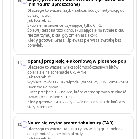
10
.
'I'm Yours' uproszczone)
Dlaczego to ważne:
Szybki sukces buduje motywację do
dalszej nauki.
Jak to zrobić:
Skup się na piosence używającej tylko C i G.
Śpiewaj tekst bardzo cicho, skupiając się na rytmie bicia.
Nie zatrzymuj bicia, gdy zmieniasz akord.
Kiedy gotowe:
Grasz i śpiewasz pierwszą zwrotkę bez
pomyłek.
Opanuj progresję 4-akordową w piosence pop
11
.
Dlaczego to ważne:
Większość współczesnych hitów
opiera się na schemacie C-G-Am-F.
Jak to zrobić:
Wybierz utwór taki jak 'Riptide' (Vance Joy) lub 'Somewhere
Over the Rainbow'.
Ćwicz przejście z G na Am, które często sprawia trudność.
Używaj bicia Island Strum.
Kiedy gotowe:
Grasz cały utwór od początku do końca w
stałym tempie.
Naucz się czytać proste tabulatury (TAB)
12
.
Dlaczego to ważne:
Tabulatury pozwalają grać melodie
(single notes), a nie tylko akordy.
Jak to zrobić: