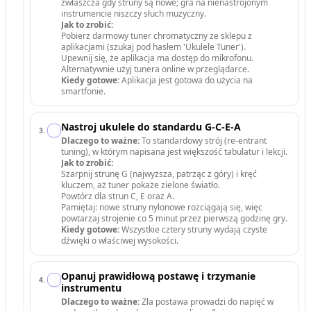
zwłaszcza gdy struny są nowe; gra na nienastrojonym
instrumencie niszczy słuch muzyczny.
Jak to zrobić:
Pobierz darmowy tuner chromatyczny ze sklepu z
aplikacjami (szukaj pod hasłem 'Ukulele Tuner').
Upewnij się, że aplikacja ma dostęp do mikrofonu.
Alternatywnie użyj tunera online w przeglądarce.
Kiedy gotowe:
Aplikacja jest gotowa do użycia na
smartfonie.
Nastroj ukulele do standardu G-C-E-A
3
.
Dlaczego to ważne:
To standardowy strój (re-entrant
tuning), w którym napisana jest większość tabulatur i lekcji.
Jak to zrobić:
Szarpnij strunę G (najwyższa, patrząc z góry) i kręć
kluczem, aż tuner pokaże zielone światło.
Powtórz dla strun C, E oraz A.
Pamiętaj: nowe struny nylonowe rozciągają się, więc
powtarzaj strojenie co 5 minut przez pierwszą godzinę gry.
Kiedy gotowe:
Wszystkie cztery struny wydają czyste
dźwięki o właściwej wysokości.
Opanuj prawidłową postawę i trzymanie
4
.
instrumentu
Dlaczego to ważne:
Zła postawa prowadzi do napięć w