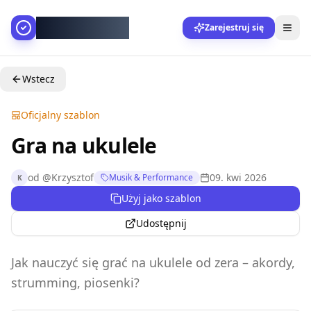
AllesGelingt!
Zarejestruj się
Wstecz
Oficjalny szablon
Gra na ukulele
od
@
Krzysztof
09. kwi 2026
Musik & Performance
K
Użyj jako szablon
Udostępnij
Jak nauczyć się grać na ukulele od zera – akordy,
strumming, piosenki?