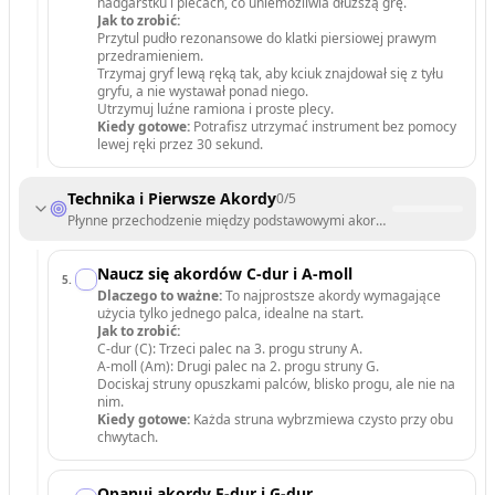
nadgarstku i plecach, co uniemożliwia dłuższą grę.
Jak to zrobić:
Przytul pudło rezonansowe do klatki piersiowej prawym
przedramieniem.
Trzymaj gryf lewą ręką tak, aby kciuk znajdował się z tyłu
gryfu, a nie wystawał ponad niego.
Utrzymuj luźne ramiona i proste plecy.
Kiedy gotowe:
Potrafisz utrzymać instrument bez pomocy
lewej ręki przez 30 sekund.
Technika i Pierwsze Akordy
0
/
5
Płynne przechodzenie między podstawowymi akordami i opanowanie b
Naucz się akordów C-dur i A-moll
5
.
Dlaczego to ważne:
To najprostsze akordy wymagające
użycia tylko jednego palca, idealne na start.
Jak to zrobić:
C-dur (C): Trzeci palec na 3. progu struny A.
A-moll (Am): Drugi palec na 2. progu struny G.
Dociskaj struny opuszkami palców, blisko progu, ale nie na
nim.
Kiedy gotowe:
Każda struna wybrzmiewa czysto przy obu
chwytach.
Opanuj akordy F-dur i G-dur