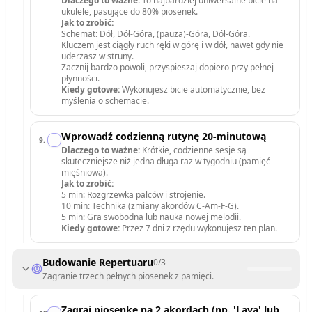
Dlaczego to ważne:
To najbardziej uniwersalne bicie na
ukulele, pasujące do 80% piosenek.
Jak to zrobić:
Schemat: Dół, Dół-Góra, (pauza)-Góra, Dół-Góra.
Kluczem jest ciągły ruch ręki w górę i w dół, nawet gdy nie
uderzasz w struny.
Zacznij bardzo powoli, przyspieszaj dopiero przy pełnej
płynności.
Kiedy gotowe:
Wykonujesz bicie automatycznie, bez
myślenia o schemacie.
Wprowadź codzienną rutynę 20-minutową
9
.
Dlaczego to ważne:
Krótkie, codzienne sesje są
skuteczniejsze niż jedna długa raz w tygodniu (pamięć
mięśniowa).
Jak to zrobić:
5 min: Rozgrzewka palców i strojenie.
10 min: Technika (zmiany akordów C-Am-F-G).
5 min: Gra swobodna lub nauka nowej melodii.
Kiedy gotowe:
Przez 7 dni z rzędu wykonujesz ten plan.
Budowanie Repertuaru
0
/
3
Zagranie trzech pełnych piosenek z pamięci.
Zagraj piosenkę na 2 akordach (np. 'Lava' lub