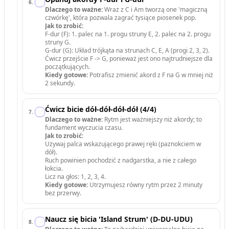
6
.
Dlaczego to ważne:
Wraz z C i Am tworzą one 'magiczną
czwórkę', która pozwala zagrać tysiące piosenek pop.
Jak to zrobić:
F-dur (F): 1. palec na 1. progu struny E, 2. palec na 2. progu
struny G.
G-dur (G): Układ trójkąta na strunach C, E, A (progi 2, 3, 2).
Ćwicz przejście F -> G, ponieważ jest ono najtrudniejsze dla
początkujących.
Kiedy gotowe:
Potrafisz zmienić akord z F na G w mniej niż
2 sekundy.
Ćwicz bicie dół-dół-dół-dół (4/4)
7
.
Dlaczego to ważne:
Rytm jest ważniejszy niż akordy; to
fundament wyczucia czasu.
Jak to zrobić:
Używaj palca wskazującego prawej ręki (paznokciem w
dół).
Ruch powinien pochodzić z nadgarstka, a nie z całego
łokcia.
Licz na głos: 1, 2, 3, 4.
Kiedy gotowe:
Utrzymujesz równy rytm przez 2 minuty
bez przerwy.
Naucz się bicia 'Island Strum' (D-DU-UDU)
8
.