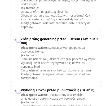
publiczności i pozwala wyłapać błędy, których nie słyszysz
podczas gry.
Jak to zrobić:
Ustaw telefon i nagraj całą piosenkę.
Obejrzyj nagranie i zanotuj: Czy rytm jest równy? Czy
akordy czysto brzmią? Czy śpiew jest słyszalny?
Kiedy gotowe:
Posiadasz nagranie i listę 3 rzeczy do
poprawy.
Zrób próbę generalną przed lustrem (T-minus 2
15
.
dni)
Dlaczego to ważne:
Symulacja występu pomaga
opanować tremę.
Jak to zrobić:
Stań (lub usiądź) tak, jak będziesz grać podczas występu.
Wykonaj utwór bez zatrzymywania się, nawet jeśli
popełnisz błąd.
Ćwicz uśmiechanie się i kontakt wzrokowy (z lustrem).
Kiedy gotowe:
Przegrałeś utwór 3 razy pod rząd bez
zatrzymania.
Wykonaj utwór przed publicznością (Dzień 0)
16
.
Dlaczego to ważne:
To ostateczny test Twoich
umiejętności i ogromny zastrzyk pewności siebie.
Jak to zrobić: