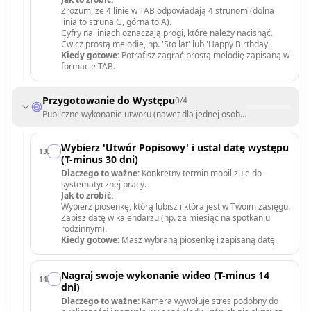
Zrozum, że 4 linie w TAB odpowiadają 4 strunom (dolna
linia to struna G, górna to A).
Cyfry na liniach oznaczają progi, które należy nacisnąć.
Ćwicz prostą melodię, np. 'Sto lat' lub 'Happy Birthday'.
Kiedy gotowe:
Potrafisz zagrać prostą melodię zapisaną w
formacie TAB.
Przygotowanie do Występu
0
/
4
Publiczne wykonanie utworu (nawet dla jednej osoby).
Wybierz 'Utwór Popisowy' i ustal datę występu
13
.
(T-minus 30 dni)
Dlaczego to ważne:
Konkretny termin mobilizuje do
systematycznej pracy.
Jak to zrobić:
Wybierz piosenkę, którą lubisz i która jest w Twoim zasięgu.
Zapisz datę w kalendarzu (np. za miesiąc na spotkaniu
rodzinnym).
Kiedy gotowe:
Masz wybraną piosenkę i zapisaną datę.
Nagraj swoje wykonanie wideo (T-minus 14
14
.
dni)
Dlaczego to ważne:
Kamera wywołuje stres podobny do