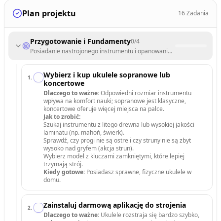
Plan projektu
16
Zadania
Przygotowanie i Fundamenty
0
/
4
Posiadanie nastrojonego instrumentu i opanowanie prawidłowej post
Wybierz i kup ukulele sopranowe lub
1
.
koncertowe
Dlaczego to ważne:
Odpowiedni rozmiar instrumentu
wpływa na komfort nauki; sopranowe jest klasyczne,
koncertowe oferuje więcej miejsca na palce.
Jak to zrobić:
Szukaj instrumentu z litego drewna lub wysokiej jakości
laminatu (np. mahoń, świerk).
Sprawdź, czy progi nie są ostre i czy struny nie są zbyt
wysoko nad gryfem (akcja strun).
Wybierz model z kluczami zamkniętymi, które lepiej
trzymają strój.
Kiedy gotowe:
Posiadasz sprawne, fizyczne ukulele w
domu.
Zainstaluj darmową aplikację do strojenia
2
.
Dlaczego to ważne:
Ukulele rozstraja się bardzo szybko,