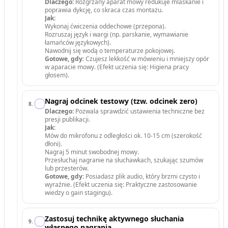
Dlaczego:
Rozgrzany aparat mowy redukuje mlaskanie i
poprawia dykcję, co skraca czas montażu.
Jak:
Wykonaj ćwiczenia oddechowe (przepona).
Rozruszaj język i wargi (np. parskanie, wymawianie
łamańców językowych).
Nawodnij się wodą o temperaturze pokojowej.
Gotowe, gdy:
Czujesz lekkość w mówieniu i mniejszy opór
w aparacie mowy. (Efekt uczenia się: Higiena pracy
głosem).
Nagraj odcinek testowy (tzw. odcinek zero)
8
.
Dlaczego:
Pozwala sprawdzić ustawienia techniczne bez
presji publikacji.
Jak:
Mów do mikrofonu z odległości ok. 10-15 cm (szerokość
dłoni).
Nagraj 5 minut swobodnej mowy.
Przesłuchaj nagranie na słuchawkach, szukając szumów
lub przesterów.
Gotowe, gdy:
Posiadasz plik audio, który brzmi czysto i
wyraźnie. (Efekt uczenia się: Praktyczne zastosowanie
wiedzy o gain stagingu).
Zastosuj technikę aktywnego słuchania
9
.
własnego nagrania