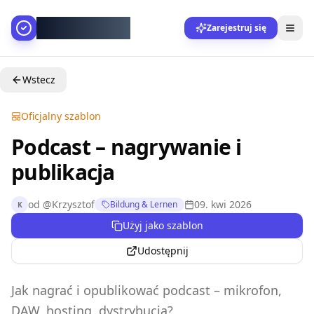
AllesGelingt!
Zarejestruj się
Wstecz
Oficjalny szablon
Podcast – nagrywanie i
publikacja
od
@
Krzysztof
09. kwi 2026
Bildung & Lernen
K
Użyj jako szablon
Udostępnij
Jak nagrać i opublikować podcast – mikrofon,
DAW, hosting, dystrybucja?