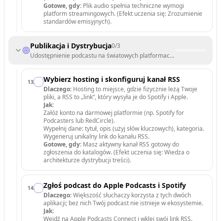
Gotowe, gdy:
Plik audio spełnia techniczne wymogi
platform streamingowych. (Efekt uczenia się: Zrozumienie
standardów emisyjnych).
Publikacja i Dystrybucja
0
/
3
Udostępnienie podcastu na światowych platformach i rozpoczęcie pro
Wybierz hosting i skonfiguruj kanał RSS
13
.
Dlaczego:
Hosting to miejsce, gdzie fizycznie leżą Twoje
pliki, a RSS to „link”, który wysyła je do Spotify i Apple.
Jak:
Załóż konto na darmowej platformie (np. Spotify for
Podcasters lub RedCircle).
Wypełnij dane: tytuł, opis (użyj słów kluczowych), kategoria.
Wygeneruj unikalny link do kanału RSS.
Gotowe, gdy:
Masz aktywny kanał RSS gotowy do
zgłoszenia do katalogów. (Efekt uczenia się: Wiedza o
architekturze dystrybucji treści).
Zgłoś podcast do Apple Podcasts i Spotify
14
.
Dlaczego:
Większość słuchaczy korzysta z tych dwóch
aplikacji; bez nich Twój podcast nie istnieje w ekosystemie.
Jak:
Wejdź na Apple Podcasts Connect i wklej swój link RSS.