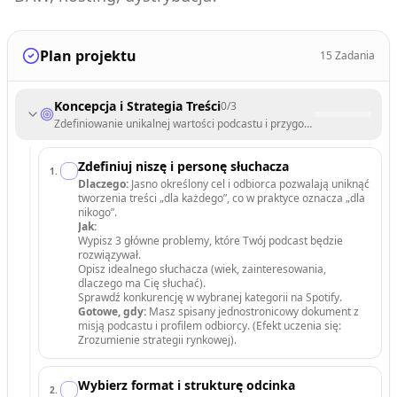
Plan projektu
15
Zadania
Koncepcja i Strategia Treści
0
/
3
Zdefiniowanie unikalnej wartości podcastu i przygotowanie merytor
Zdefiniuj niszę i personę słuchacza
1
.
Dlaczego:
Jasno określony cel i odbiorca pozwalają uniknąć
tworzenia treści „dla każdego”, co w praktyce oznacza „dla
nikogo”.
Jak:
Wypisz 3 główne problemy, które Twój podcast będzie
rozwiązywał.
Opisz idealnego słuchacza (wiek, zainteresowania,
dlaczego ma Cię słuchać).
Sprawdź konkurencję w wybranej kategorii na Spotify.
Gotowe, gdy:
Masz spisany jednostronicowy dokument z
misją podcastu i profilem odbiorcy. (Efekt uczenia się:
Zrozumienie strategii rynkowej).
Wybierz format i strukturę odcinka
2
.