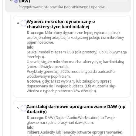
DAW)
Przygotowanie stanowiska nagraniowego i opanowanie narzędzi do rej
Wybierz mikrofon dynamiczny o
4
.
charakterystyce kardioidalnej
Dlaczego:
Mikrofony dynamiczne lepiej wybaczają brak
profesjonalnej adaptacji akustycznej pokoju niż mikrofony
pojemnościowe.
Jak:
Szukaj modeli z łączem USB (dla prostoty) lub XLR (wymaga
interfejsu).
Upewnij się, że mikrofon ma charakterystykę kardioidalną
(zbiera dźwięk z przodu).
Przykłady generacji 2025: modele typu „broadcast” z
wbudowanym pop-filtrem.
Gotowe, gdy:
Masz wybrany lub zakupiony sprzęt
dopasowany do Twojego budżetu. (Efekt uczenia się:
Wiedza o typach przetworników dźwięku).
Zainstaluj darmowe oprogramowanie DAW (np.
5
.
Audacity)
Dlaczego:
DAW (Digital Audio Workstation) to Twoje
główne narzędzie pracy nad dźwiękiem.
Jak:
Pobierz Audacity lub Tenacity (otwarte oprogramowanie).