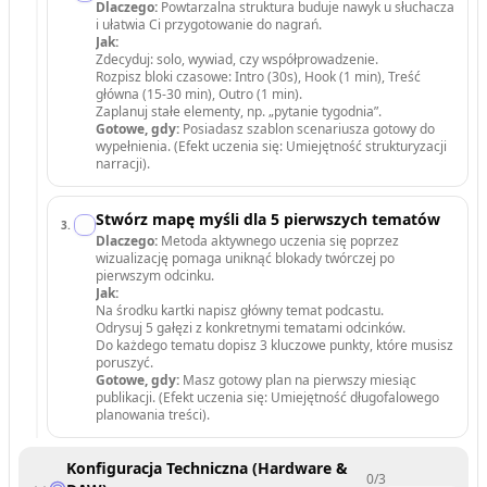
Dlaczego:
Powtarzalna struktura buduje nawyk u słuchacza
i ułatwia Ci przygotowanie do nagrań.
Jak:
Zdecyduj: solo, wywiad, czy współprowadzenie.
Rozpisz bloki czasowe: Intro (30s), Hook (1 min), Treść
główna (15-30 min), Outro (1 min).
Zaplanuj stałe elementy, np. „pytanie tygodnia”.
Gotowe, gdy:
Posiadasz szablon scenariusza gotowy do
wypełnienia. (Efekt uczenia się: Umiejętność strukturyzacji
narracji).
Stwórz mapę myśli dla 5 pierwszych tematów
3
.
Dlaczego:
Metoda aktywnego uczenia się poprzez
wizualizację pomaga uniknąć blokady twórczej po
pierwszym odcinku.
Jak:
Na środku kartki napisz główny temat podcastu.
Odrysuj 5 gałęzi z konkretnymi tematami odcinków.
Do każdego tematu dopisz 3 kluczowe punkty, które musisz
poruszyć.
Gotowe, gdy:
Masz gotowy plan na pierwszy miesiąc
publikacji. (Efekt uczenia się: Umiejętność długofalowego
planowania treści).
Konfiguracja Techniczna (Hardware &
0
/
3