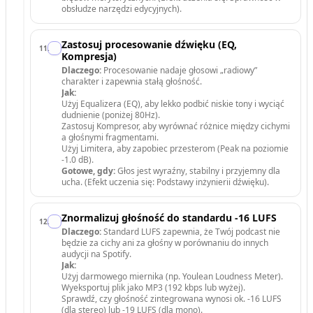
obsłudze narzędzi edycyjnych).
Zastosuj procesowanie dźwięku (EQ,
11
.
Kompresja)
Dlaczego:
Procesowanie nadaje głosowi „radiowy”
charakter i zapewnia stałą głośność.
Jak:
Użyj Equalizera (EQ), aby lekko podbić niskie tony i wyciąć
dudnienie (poniżej 80Hz).
Zastosuj Kompresor, aby wyrównać różnice między cichymi
a głośnymi fragmentami.
Użyj Limitera, aby zapobiec przesterom (Peak na poziomie
-1.0 dB).
Gotowe, gdy:
Głos jest wyraźny, stabilny i przyjemny dla
ucha. (Efekt uczenia się: Podstawy inżynierii dźwięku).
Znormalizuj głośność do standardu -16 LUFS
12
.
Dlaczego:
Standard LUFS zapewnia, że Twój podcast nie
będzie za cichy ani za głośny w porównaniu do innych
audycji na Spotify.
Jak:
Użyj darmowego miernika (np. Youlean Loudness Meter).
Wyeksportuj plik jako MP3 (192 kbps lub wyżej).
Sprawdź, czy głośność zintegrowana wynosi ok. -16 LUFS
(dla stereo) lub -19 LUFS (dla mono).