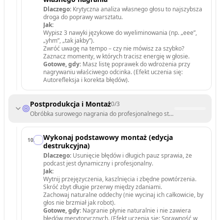
Dlaczego:
Krytyczna analiza własnego głosu to najszybsza
droga do poprawy warsztatu.
Jak:
Wypisz 3 nawyki językowe do wyeliminowania (np. „eee”,
„yhm”, „tak jakby”).
Zwróć uwagę na tempo – czy nie mówisz za szybko?
Zaznacz momenty, w których tracisz energię w głosie.
Gotowe, gdy:
Masz listę poprawek do wdrożenia przy
nagrywaniu właściwego odcinka. (Efekt uczenia się:
Autorefleksja i korekta błędów).
Postprodukcja i Montaż
0
/
3
Obróbka surowego nagrania do profesjonalnego standardu brzmieni
Wykonaj podstawowy montaż (edycja
10
.
destrukcyjna)
Dlaczego:
Usunięcie błędów i długich pauz sprawia, że
podcast jest dynamiczny i profesjonalny.
Jak:
Wytnij przejęzyczenia, kaszlnięcia i zbędne powtórzenia.
Skróć zbyt długie przerwy między zdaniami.
Zachowaj naturalne oddechy (nie wycinaj ich całkowicie, by
głos nie brzmiał jak robot).
Gotowe, gdy:
Nagranie płynie naturalnie i nie zawiera
błędów merytorycznych. (Efekt uczenia się: Sprawność w