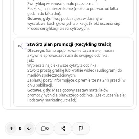
Zweryfikuj własność kanału przez e-mail.
Poczekaj na zatwierdzenie (może to potrwać od kilku
godzin do kilku dni).
Gotowe, gdy:
Twój podcast jest widoczny w
wyszukiwarkach głównych aplikacji. (Efekt uczenia się:
Proces certyfikacji treści cyfrowych).
Stwórz plan promocji (Recykling treści)
15
.
Dlaczego:
Samo opublikowanie to za mało; musisz
aktywnie sprowadzać ruch do swojego odcinka.
Jak:
Wybierz 3 najciekawsze cytaty z odcinka.
Stwórz prostą grafikę lub krótkie wideo (audiogram) do
mediów społecznościowych.
Zaplanuj posty informujące o premierze na 24h przed i w
dniu publikacji.
Gotowe, gdy:
Masz gotowy zestaw materiałów
promocyjnych dla pierwszego odcinka. (Efekt uczenia się:
Podstawy marketingu treści).
0
0