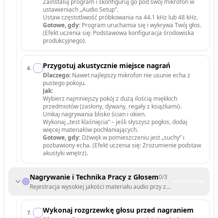
Zainstaluj program i skonfiguruj go pod swój mikrofon w
ustawieniach „Audio Setup”.
Ustaw częstotliwość próbkowania na 44.1 kHz lub 48 kHz.
Gotowe, gdy:
Program uruchamia się i wykrywa Twój głos.
(Efekt uczenia się: Podstawowa konfiguracja środowiska
produkcyjnego).
Przygotuj akustycznie miejsce nagrań
6
.
Dlaczego:
Nawet najlepszy mikrofon nie usunie echa z
pustego pokoju.
Jak:
Wybierz najmniejszy pokój z dużą ilością miękkich
przedmiotów (zasłony, dywany, regały z książkami).
Unikaj nagrywania blisko ścian i okien.
Wykonaj „test klaśnięcia” – jeśli słyszysz pogłos, dodaj
więcej materiałów pochłaniających.
Gotowe, gdy:
Dźwięk w pomieszczeniu jest „suchy” i
pozbawiony echa. (Efekt uczenia się: Zrozumienie podstaw
akustyki wnętrz).
Nagrywanie i Technika Pracy z Głosem
0
/
3
Rejestracja wysokiej jakości materiału audio przy zachowaniu natural
Wykonaj rozgrzewkę głosu przed nagraniem
7
.