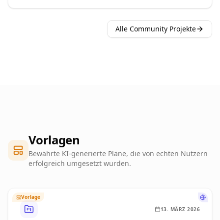
Notizsystem), mit KI aktiv lernen (Karteikarten,
Abfragen, Prüfungssimulation), Vorlesungen
Alle Community Projekte
nachbereiten, Recherche sauber trennen und einen
KI-Lernplan aufsetzen.
Vorlagen
Bewährte KI-generierte Pläne, die von echten Nutzern
erfolgreich umgesetzt wurden.
Vorlage
13. MÄRZ 2026
Kochen ohne Strom