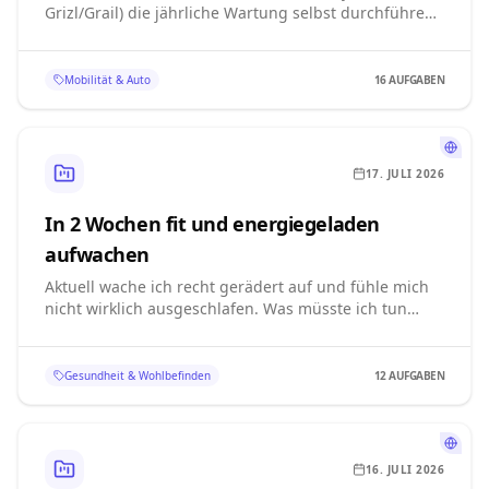
Was muss ich genau tun und welche Werkzeuge
brauche ich dafür?
Mobilität & Auto
16
AUFGABEN
17. JULI 2026
In 2 Wochen fit und energiegeladen
aufwachen
Aktuell wache ich recht gerädert auf und fühle mich
nicht wirklich ausgeschlafen. Was müsste ich tun
damit ich in absehbarer Zeit (sagen wir mal 2
Wochen) wieder fit, ausgeschlafen und
energiegeladen aufwachen kann?
Gesundheit & Wohlbefinden
12
AUFGABEN
16. JULI 2026