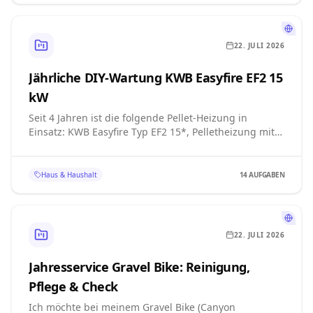
22. JULI 2026
Jährliche DIY-Wartung KWB Easyfire EF2 15
kW
Seit 4 Jahren ist die folgende Pellet-Heizung in
Einsatz: KWB Easyfire Typ EF2 15*, Pelletheizung mit
Vorratsbehälter 300 Liter, geeignet für Holzpellets DM
6mm, TECHNISCHE DATEN, Max. Heizleistung: 15 kW,
Leistungsbereich: 4,4-15 kW, Max. zul. Betriebsdruck:
Haus & Haushalt
14
AUFGABEN
3,5 bar. Was muss ich tun um eine jährliche Wartung
selbst durchzuführen? Erstelle einen Plan.
22. JULI 2026
Jahresservice Gravel Bike: Reinigung,
Pflege & Check
Ich möchte bei meinem Gravel Bike (Canyon
Grizl/Grail) die jährliche Wartung selbst durchführen.