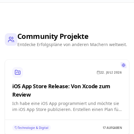
Community Projekte
Entdecke Erfolgspläne von anderen Machern weltweit.
22. JULI 2026
iOS App Store Release: Von Xcode zum
Review
Ich habe eine iOS App programmiert und möchte sie
im iOS App Store publizieren. Erstellen einen Plan für
alle notwendigen Schritte, die für Einreichung der
App in den Überprüfungsprozess notwendig sind.
Wenn es geht, möchte ich die App noch in diesem
Technologie & Digital
17
AUFGABEN
Monat zum Review einreichen.