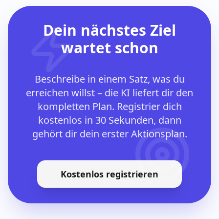
Dein nächstes Ziel
wartet schon
Beschreibe in einem Satz, was du
erreichen willst – die KI liefert dir den
kompletten Plan. Registrier dich
kostenlos in 30 Sekunden, dann
gehört dir dein erster Aktionsplan.
Kostenlos registrieren