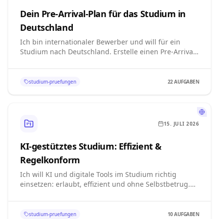
Dein Pre-Arrival-Plan für das Studium in
Deutschland
Ich bin internationaler Bewerber und will für ein
Studium nach Deutschland. Erstelle einen Pre-Arrival-
Plan mit konkreten, abhakbaren Schritten – realistisch
statt perfekt: Sprachnachweis wählen und vorbereiten
(TestDaF/DSH), Zeugnisse und ggf. APS klären,
studium-pruefungen
22
AUFGABEN
Bewerbung über uni-assist, nach der Zulassung
Sperrkonto, Visum und Krankenversicherung, dann
Wohnung suchen und die Behördengänge der ersten
zwei Wochen (Anmeldung, Konto,
15. JULI 2026
Aufenthaltserlaubnis)
KI-gestütztes Studium: Effizient &
Regelkonform
Ich will KI und digitale Tools im Studium richtig
einsetzen: erlaubt, effizient und ohne Selbstbetrug.
Erstelle einen Plan mit konkreten, abhakbaren
Schritten – realistisch statt perfekt: Regeln meiner
Hochschule klären (Prüfungsordnung, Deklaration),
studium-pruefungen
10
AUFGABEN
Basis-Tools einrichten (Literaturverwaltung,