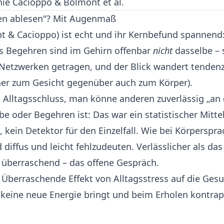
nie Cacioppo & Bolmont et al.
en ablesen"? Mit Augenmaß
nt & Cacioppo) ist echt und ihr Kernbefund spannen
es Begehren sind im Gehirn offenbar
nicht
dasselbe – 
Netzwerken getragen, und der Blick wandert tendenz
eher zum Gesicht gegenüber auch zum Körper).
m Alltagsschluss, man könne anderen zuverlässig „a
ebe oder Begehren ist: Das war ein statistischer Mitt
 kein Detektor für den Einzelfall. Wie bei Körpersprac
d diffus und leicht fehlzudeuten. Verlässlicher als da
g überraschend – das offene Gespräch.
Überraschende Effekt von Alltagsstress auf die Ges
 keine neue Energie bringt und beim Erholen kontrap