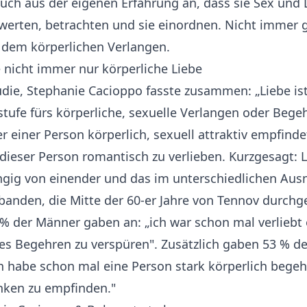
ch aus der eigenen Erfahrung an, dass sie Sex und 
werten, betrachten und sie einordnen. Nicht immer g
 dem körperlichen Verlangen.
e nicht immer nur körperliche Liebe
tudie, Stephanie Cacioppo fasste zusammen: „Liebe is
stufe fürs körperliche, sexuelle Verlangen oder Bege
r einer Person körperlich, sexuell attraktiv empfinde
n dieser Person romantisch zu verlieben. Kurzgesagt: 
ngig von einender und das im unterschiedlichen Ausm
banden, die Mitte der 60-er Jahre von Tennov durchg
% der Männer gaben an: „ich war schon mal verliebt 
les Begehren zu verspüren". Zusätzlich gaben 53 % d
h habe schon mal eine Person stark körperlich begeh
unken zu empfinden."