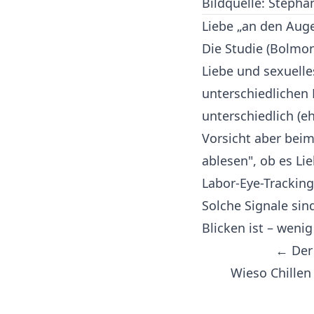
Bildquelle: Stepha
Liebe „an den Aug
Die Studie (Bolmo
Liebe und sexuell
unterschiedlichen 
unterschiedlich (
Vorsicht aber bei
ablesen", ob es Li
Labor-Eye-Tracking,
Solche Signale sin
Blicken ist – weni
← Der 
Wieso Chillen