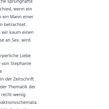
che sprunghafte
schied, wenn ein
n ein Mann einer
n betrachtet.
n wir kaum einen
sse an Sex, wird
rperliche Liebe
e von Stephanie
e
 der Zeitschrift
 der Thematik der
h recht wenig
Reaktionsschemata.