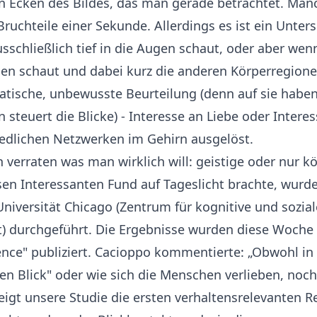
en Ecken des Bildes, das man gerade betrachtet. Man
Bruchteile einer Sekunde. Allerdings es ist ein Unter
sschließlich tief in die Augen schaut, oder aber wen
ugen schaut und dabei kurz die anderen Körperregione
atische, unbewusste Beurteilung (denn auf sie habe
n steuert die Blicke) - Interesse an Liebe oder Intere
iedlichen Netzwerken im Gehirn ausgelöst.
rraten was man wirklich will: geistige oder nur kö
esen Interessanten Fund auf Tageslicht brachte, wurd
niversität Chicago (Zentrum für kognitive und sozial
 durchgeführt. Die Ergebnisse wurden diese Woche in
ence" publiziert. Cacioppo kommentierte: „Obwohl in
ten Blick" oder wie sich die Menschen verlieben, noc
eigt unsere Studie die ersten verhaltensrelevanten 