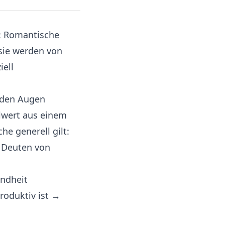
d: Romantische
sie werden von
iell
n den Augen
elwert aus einem
he generell gilt:
s Deuten von
undheit
roduktiv ist →