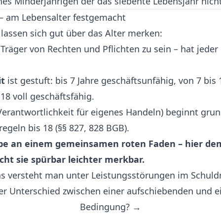
ines Minderjährigen der das siebente Lebensjahr nicht
 – am Lebensalter festgemacht
e lassen sich gut über das Alter merken:
Träger von Rechten und Pflichten zu sein – hat jede
it
ist gestuft: bis 7 Jahre geschäftsunfähig, von 7 bis
18 voll geschäftsfähig.
Verantwortlichkeit für eigenes Handeln) beginnt grun
regeln bis 18 (§§ 827, 828 BGB).
ppe an einem gemeinsamen roten Faden – hier dem
ht sie spürbar leichter merkbar.
 versteht man unter Leistungsstörungen im Schuld
er Unterschied zwischen einer aufschiebenden und e
Bedingung? →