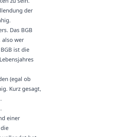
ten zu sein.
llendung der
hig.
ders. Das BGB
, also wer
 BGB ist die
. Lebensjahres
den (egal ob
hig. Kurz gesagt,
.
.
nd einer
 die