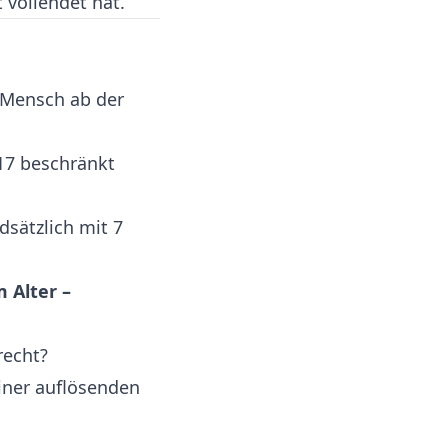
 vollendet hat.
r Mensch ab der
 17 beschränkt
dsätzlich mit 7
 Alter –
recht?
iner auflösenden