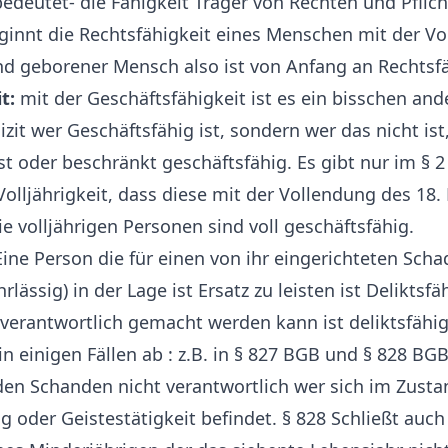
edeutet- die Fähigkeit Träger von Rechten und Pflich
innt die Rechtsfähigkeit eines Menschen mit der Vo
nd geborener Mensch also ist von Anfang an Rechtsfä
t:
mit der Geschäftsfähigkeit ist es ein bisschen an
lizit wer Geschäftsfähig ist, sondern wer das nicht ist
st oder beschränkt geschäftsfähig. Es gibt nur im § 2
 Volljährigkeit, dass diese mit der Vollendung des 18
die volljährigen Personen sind voll geschäftsfähig.
ine Person die für einen von ihr eingerichteten Scha
rlässig) in der Lage ist Ersatz zu leisten ist Deliktsfä
t verantwortlich gemacht werden kann ist deliktsfähig
n einigen Fällen ab : z.B. in § 827 BGB und § 828 BGB
 den Schanden nicht verantwortlich wer sich im Zusta
g oder Geistestätigkeit befindet. § 828 Schließt auch