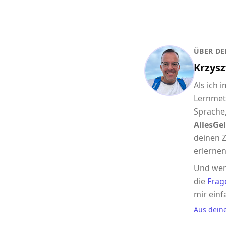
ÜBER DE
Krzysz
Als ich 
Lernmet
Sprache,
AllesGel
deinen Z
erlernen
Und wen
die
Frag
mir einf
Aus dein