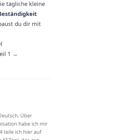
e tägliche kleine
Beständigkeit
baust du dir mit
l
eil 1 →
 Deutsch. Über
sation habe ich mir
 teile ich hier auf