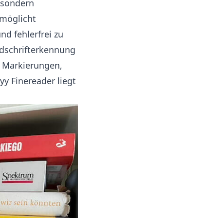
 sondern
rmöglicht
d fehlerfrei zu
ndschrifterkennung
e Markierungen,
y Finereader liegt