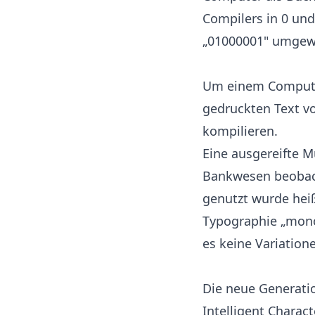
Compilers in 0 und
„01000001" umgew
Um einem Computer
gedruckten Text v
kompilieren.
Eine ausgereifte 
Bankwesen beobacht
genutzt wurde heiß
Typographie „monos
es keine Variatio
Die neue Generati
Intelligent Charac