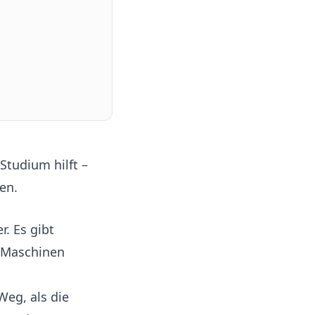
tudium hilft –
zen
.
. Es gibt
i Maschinen
eg, als die