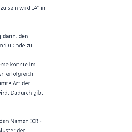
u sein wird „A" in
 darin, den
und 0 Code zu
teme konnte im
n erfolgreich
mmte Art der
ird. Dadurch gibt
 den Namen ICR -
Muster der