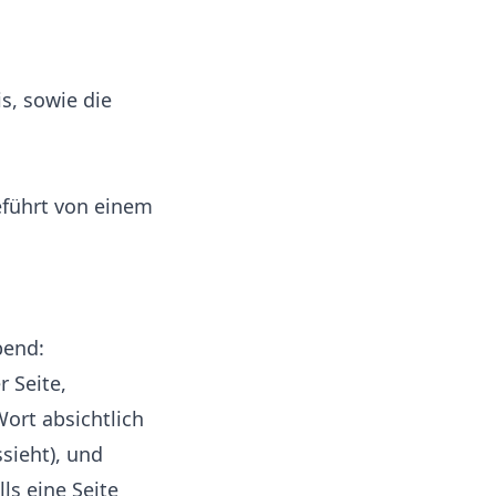
s, sowie die
eführt von einem
bend:
r Seite,
ort absichtlich
sieht), und
lls eine Seite