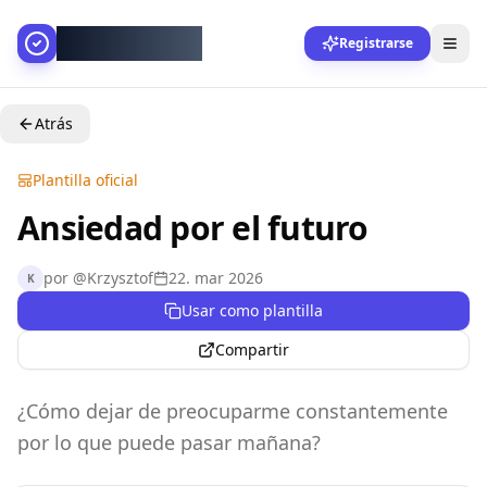
AllesGelingt!
Registrarse
Atrás
Plantilla oficial
Ansiedad por el futuro
por
@
Krzysztof
22. mar 2026
K
Usar como plantilla
Compartir
¿Cómo dejar de preocuparme constantemente
por lo que puede pasar mañana?