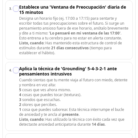
Establece una 'Ventana de Preocupación' diaria de
3
.
15 minutos
Designa un horario fijo (ej. 17:00 a 17:15) para sentarte y
escribir todas tus preocupaciones sobre el futuro. Si surge un
pensamiento ansioso fuera de ese horario, anótalo brevemente
y dite a ti mismo:
'Lo pensaré en mi ventana de las 17:00'
.
Esto entrena a tu cerebro para no estar en alerta constante.
Listo, cuando:
Has mantenido esta estructura de control de
estímulos durante
21 días consecutivos
(tiempo para
establecer el hábito).
Aplica la técnica de 'Grounding' 5-4-3-2-1 ante
4
.
pensamientos intrusivos
Cuando sientas que tu mente viaja al futuro con miedo, detente
y nombra en voz alta:
5
cosas que ves ahora mismo.
4
cosas que puedes tocar (texturas).
3
sonidos que escuchas.
2
olores que percibes.
1
cosa que puedes saborear. Esta técnica interrumpe el bucle
de ansiedad y te ancla al
presente
.
Listo, cuando:
Has utilizado la técnica con éxito cada vez que
detectaste ansiedad anticipatoria durante
14 días
.