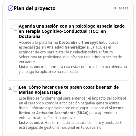
Plan del proyecto
8
Tareas
Agenda una sesión con un psicólogo especializado
1
.
en Terapia Cognitivo-Conductual (TCC) en
Doctoralia
Accede a la plataforma
Doctoralia
o
TherapyChat
y busca
especialistas en
Ansiedad Generalizada
. La TCC es el
estándar de oro para tratar la rumiación sobre el futuro.
Selecciona un profesional que ofrezca una primera sesión de
encuadre.
Listo, cuando:
La primera cita está confirmada en tu calendario
y el pago (si aplica) se ha realizado.
Lee 'Cómo hacer que te pasen cosas buenas' de
2
.
Marian Rojas Estapé
Este libro es fundamental para entender el impacto del
cortisol
en el cerebro y cómo la anticipación negativa genera estrés
físico. Enfócate especialmente en el capítulo sobre el
Sistema
Reticular Activador Ascendente (SRAA)
para aprender a
enfocar tu atención en lo positivo.
Listo, cuando:
Has terminado la lectura del libro y anotado 3
estrategias de gestión emocional en tu cuaderno.