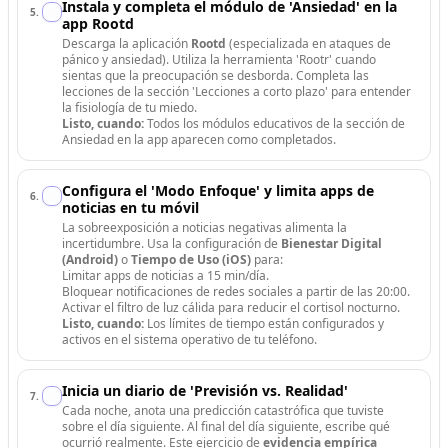
Instala y completa el módulo de 'Ansiedad' en la
5
.
app Rootd
Descarga la aplicación
Rootd
(especializada en ataques de
pánico y ansiedad). Utiliza la herramienta 'Rootr' cuando
sientas que la preocupación se desborda. Completa las
lecciones de la sección 'Lecciones a corto plazo' para entender
la fisiología de tu miedo.
Listo, cuando:
Todos los módulos educativos de la sección de
Ansiedad en la app aparecen como completados.
Configura el 'Modo Enfoque' y limita apps de
6
.
noticias en tu móvil
La sobreexposición a noticias negativas alimenta la
incertidumbre. Usa la configuración de
Bienestar Digital
(Android)
o
Tiempo de Uso (iOS)
para:
Limitar apps de noticias a 15 min/día.
Bloquear notificaciones de redes sociales a partir de las 20:00.
Activar el filtro de luz cálida para reducir el cortisol nocturno.
Listo, cuando:
Los límites de tiempo están configurados y
activos en el sistema operativo de tu teléfono.
Inicia un diario de 'Previsión vs. Realidad'
7
.
Cada noche, anota una predicción catastrófica que tuviste
sobre el día siguiente. Al final del día siguiente, escribe qué
ocurrió realmente. Este ejercicio de
evidencia empírica