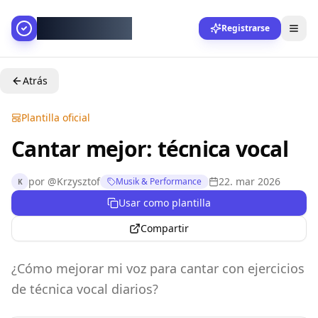
AllesGelingt!
Registrarse
Atrás
Plantilla oficial
Cantar mejor: técnica vocal
por
@
Krzysztof
22. mar 2026
Musik & Performance
K
Usar como plantilla
Compartir
¿Cómo mejorar mi voz para cantar con ejercicios
de técnica vocal diarios?