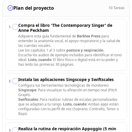
Plan del proyecto
10
Tareas
Compra el libro 'The Contemporary Singer' de
1
.
Anne Peckham
Adquiere esta guía fundamental de
Berklee Press
para
entender la anatomía vocal, el apoyo respiratorio y la salud de
las cuerdas vocales.
Lee los capítulos 1 al 3 sobre
postura y respiración
.
Escucha los audios de ejemplo incluidos para identificar el tono
ideal.
Listo, cuando:
El libro físico o digital está en tu poder y
has leído las primeras 30 páginas.
Instala las aplicaciones Singscope y Swiftscales
2
.
Configura tus herramientas tecnológicas de monitoreo:
Singscope
: Para visualizar tu afinación en tiempo real (Pitch
Graph).
Swiftscales
: Para realizar rutinas de escalas personalizadas
que se adaptan a tu rango.
Listo, cuando:
Ambas apps están
configuradas con tu perfil de voz (Soprano, Contralto, Tenor o
Bajo).
Realiza la rutina de respiración Appoggio (5 min
3
.