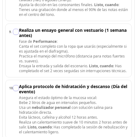
Ajusta la dicción en las consonantes finales.
Listo, cuando:
Tienes una grabación donde al menos el 90% de las notas están
en el centro del tono.
Realiza un ensayo general con vestuario (1 semana
9
.
antes)
Fase de
Performance
:
Canta el set completo con la ropa que usarás (especialmente si
es ajustada en el diafragma).
Practica el manejo del micrófono (distancia para notas fuertes
vs. suaves).
Ensaya la entrada y salida del escenario.
Listo, cuando:
Has
completado el set 2 veces seguidas sin interrupciones técnicas.
Aplica protocolo de hidratación y descanso (Día del
10
.
evento)
Asegura el estado óptimo de la mucosa vocal:
Bebe 2 litros de agua en intervalos pequeños.
Usa un
nebulizador personal
con solución salina para
hidratación directa.
Evita lácteos, cafeína y alcohol 12 horas antes.
Realiza un calentamiento suave de 10 minutos 2 horas antes de
salir.
Listo, cuando:
Has completado la sesión de nebulización y
el calentamiento ligero.