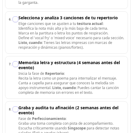
la garganta.
Selecciona y analiza 3 canciones de tu repertorio
6
.
Elige canciones que se ajusten a tu
tesitura actual
:
Identifica la nota más alta y la más baja de cada tema.
Marca en la partitura o letra los puntos de respiración.
Define el 'vocal fry' o 'mixed voice' necesario para cada sección.
Listo, cuando:
Tienes las letras impresas con marcas de
respiración y dinámicas (pianos/fortes).
Memoriza letra y estructura (4 semanas antes del
7
.
evento)
Inicia la fase de
Repertorio
:
Recita la letra como un poema para internalizar el mensaje.
Canta a capella para asegurar que conoces la melodía sin
apoyo instrumental.
Listo, cuando:
Puedes cantar la canción
completa de memoria sin errores en el texto.
Graba y audita tu afinación (2 semanas antes del
8
.
evento)
Fase de
Perfeccionamiento
:
Graba una toma completa con pista de acompañamiento.
Escucha críticamente usando
Singscope
para detectar notas
caladas (flat) o agudas (sharp).