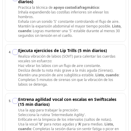
diarios)
Practica la técnica de
apoyo costodiafragmático
:
Inhala expandiendo las costillas inferiores sin elevar los
hombros.
Exhala con un sonido 'S' constante controlando el flujo de aire.
Mantén la expansión abdominal el mayor tiempo posible.
Listo,
cuando:
Logras mantener una 'S' estable durante al menos 30
segundos sin tensión en el cuello.
Ejecuta ejercicios de Lip Trills (5 min diarios)
4
.
Realiza vibración de labios (SOVT) para calentar las cuerdas
vocales sin esfuerzo:
Haz vibrar los labios con un flujo de aire constante.
Desliza desde tu nota más grave a la más aguda (Sirenas).
Mantén una presión de aire subglótica estable.
Listo, cuando:
Completas 5 minutos de sirenas sin que la vibración de los
labios se detenga.
Entrena agilidad vocal con escalas en Swiftscales
5
.
(15 min diarios)
Usa la app para trabajar la precisión:
Selecciona la rutina 'Intermediate Agility'.
Enfócate en la limpieza de los intervalos (saltos de notas).
Usa la vocal
'U'
para notas agudas y
'A'
para medias.
Listo,
cuando:
Completas la sesión diaria sin sentir fatiga o picor en