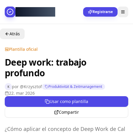
AllesGelingt!
Registrarse
Atrás
Plantilla oficial
Deep work: trabajo
profundo
por
@
Krzysztof
Produktivität & Zeitmanagement
K
22. mar 2026
Usar como plantilla
Compartir
¿Cómo aplicar el concepto de Deep Work de Cal