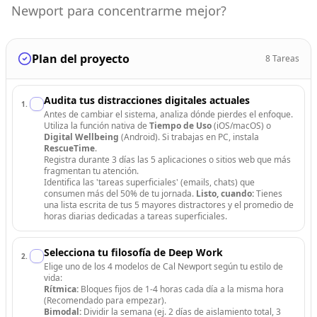
Newport para concentrarme mejor?
Plan del proyecto
8
Tareas
Audita tus distracciones digitales actuales
1
.
Antes de cambiar el sistema, analiza dónde pierdes el enfoque.
Utiliza la función nativa de
Tiempo de Uso
(iOS/macOS) o
Digital Wellbeing
(Android). Si trabajas en PC, instala
RescueTime
.
Registra durante 3 días las 5 aplicaciones o sitios web que más
fragmentan tu atención.
Identifica las 'tareas superficiales' (emails, chats) que
consumen más del 50% de tu jornada.
Listo, cuando:
Tienes
una lista escrita de tus 5 mayores distractores y el promedio de
horas diarias dedicadas a tareas superficiales.
Selecciona tu filosofía de Deep Work
2
.
Elige uno de los 4 modelos de Cal Newport según tu estilo de
vida:
Rítmica:
Bloques fijos de 1-4 horas cada día a la misma hora
(Recomendado para empezar).
Bimodal:
Dividir la semana (ej. 2 días de aislamiento total, 3