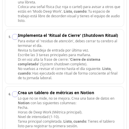
una libreta.
Coloca una señal física (luz roja o cartel) para avisar a otros que
estás en 'Modo Deep Work'.
Listo, cuando:
Tu espacio de
trabajo está libre de desorden visual y tienes el equipo de audio
listo.
Implementa el 'Ritual de Cierre' (Shutdown Ritual)
5
.
Para evitar el 'residuo de atención', debes cerrar tu cerebro al
terminar el día.
Revisa tu bandeja de entrada por última vez.
Escribe las 3 tareas principales para mañana.
Di en voz alta la frase de cierre:
'Cierre de sistema
completado'
(System shutdown complete).
No vuelvas a revisar el correo hasta el día siguiente.
Listo,
cuando:
Has ejecutado este ritual de forma consciente al final
de tu jornada laboral.
Crea un tablero de métricas en Notion
6
.
Lo que no se mide, no se mejora. Crea una base de datos en
Notion
con las siguientes columnas:
Fecha.
Horas de Deep Work (Métrica principal).
Nivel de intensidad (1-10).
Tarea principal completada.
Listo, cuando:
Tienes el tablero
listo para registrar tu primera sesión.