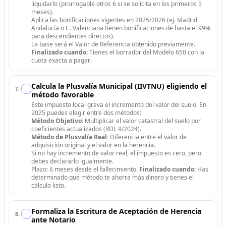
liquidarlo (prorrogable otros 6 si se solicita en los primeros 5
meses).
Aplica las bonificaciones vigentes en 2025/2026 (ej. Madrid,
Andalucía o C. Valenciana tienen bonificaciones de hasta el 99%
para descendientes directos).
La base será el Valor de Referencia obtenido previamente.
Finalizado cuando:
Tienes el borrador del Modelo 650 con la
cuota exacta a pagar.
Calcula la Plusvalía Municipal (IIVTNU) eligiendo el
7
.
método favorable
Este impuesto local grava el incremento del valor del suelo. En
2025 puedes elegir entre dos métodos:
Método Objetivo:
Multiplicar el valor catastral del suelo por
coeficientes actualizados (RDL 9/2024).
Método de Plusvalía Real:
Diferencia entre el valor de
adquisición original y el valor en la herencia.
Si no hay incremento de valor real, el impuesto es cero, pero
debes declararlo igualmente.
Plazo: 6 meses desde el fallecimiento.
Finalizado cuando:
Has
determinado qué método te ahorra más dinero y tienes el
cálculo listo.
Formaliza la Escritura de Aceptación de Herencia
8
.
ante Notario