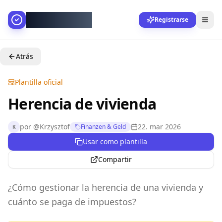
AllesGelingt!
Registrarse
Atrás
Plantilla oficial
Herencia de vivienda
por
@
Krzysztof
22. mar 2026
Finanzen & Geld
K
Usar como plantilla
Compartir
¿Cómo gestionar la herencia de una vivienda y
cuánto se paga de impuestos?