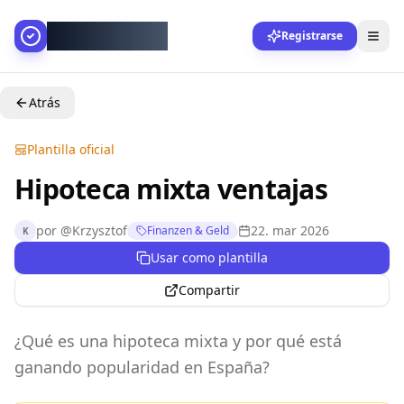
AllesGelingt!
Registrarse
Atrás
Plantilla oficial
Hipoteca mixta ventajas
por
@
Krzysztof
22. mar 2026
Finanzen & Geld
K
Usar como plantilla
Compartir
¿Qué es una hipoteca mixta y por qué está
ganando popularidad en España?