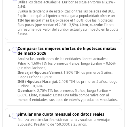
Utiliza los datos actuales: el Euríbor se sitúa en torno al
2,2% -
2,5%
.
Evalúa la tendencia de estabilización tras las bajadas del BCE.
Explica por qué la hipoteca mixta gana popularidad: ofrece un
TIN fijo inicial más bajo
(desde el 1,60%) que las hipotecas
fijas puras (que rondan el 2,8% - 3,5%).
Listo, cuando:
Tienes
un resumen del valor del Euríbor actual y su impacto en la cuota
futura.
Comparar las mejores ofertas de hipotecas mixtas
3
.
de marzo 2026
Analiza las condiciones de las entidades líderes actuales:
Pibank
: 1,60% TIN los primeros 4 años, luego Euríbor + 0,65%
(sin vinculaciones).
Ibercaja (Hipoteca Vamos)
: 1,80% TIN los primeros 5 años,
luego Euríbor + 0,60%.
ING (Hipoteca Naranja)
: 2,40% TIN los primeros 5 años, luego
Euríbor + 0,89%.
Openbank
: 2,70% TIN los primeros 5 años, luego Euríbor +
0,60%.
Listo, cuando:
Existe una tabla comparativa con al
menos 4 entidades, sus tipos de interés y productos vinculados.
Simular una cuota mensual con datos reales
4
.
Realiza una simulación estándar para visualizar la ventaja:
Supuesto: Préstamo de 150.000€ a 25 años.