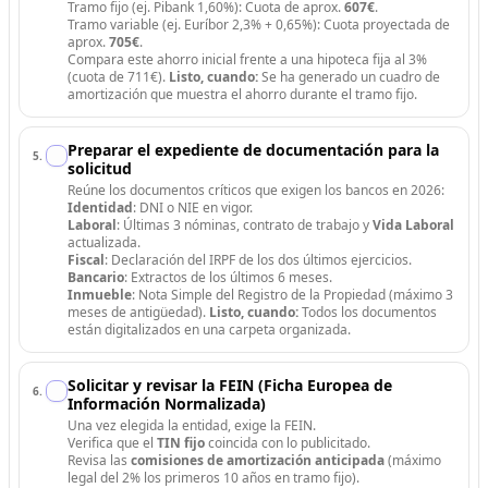
Tramo fijo (ej. Pibank 1,60%): Cuota de aprox.
607€
.
Tramo variable (ej. Euríbor 2,3% + 0,65%): Cuota proyectada de
aprox.
705€
.
Compara este ahorro inicial frente a una hipoteca fija al 3%
(cuota de 711€).
Listo, cuando:
Se ha generado un cuadro de
amortización que muestra el ahorro durante el tramo fijo.
Preparar el expediente de documentación para la
5
.
solicitud
Reúne los documentos críticos que exigen los bancos en 2026:
Identidad
: DNI o NIE en vigor.
Laboral
: Últimas 3 nóminas, contrato de trabajo y
Vida Laboral
actualizada.
Fiscal
: Declaración del IRPF de los dos últimos ejercicios.
Bancario
: Extractos de los últimos 6 meses.
Inmueble
: Nota Simple del Registro de la Propiedad (máximo 3
meses de antigüedad).
Listo, cuando:
Todos los documentos
están digitalizados en una carpeta organizada.
Solicitar y revisar la FEIN (Ficha Europea de
6
.
Información Normalizada)
Una vez elegida la entidad, exige la FEIN.
Verifica que el
TIN fijo
coincida con lo publicitado.
Revisa las
comisiones de amortización anticipada
(máximo
legal del 2% los primeros 10 años en tramo fijo).