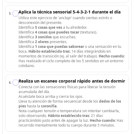
Aplica la técnica sensorial 5-4-3-2-1 durante el día
5
.
Utiliza este ejercicio de 'anclaje' cuando sientas estrés o
desconexión del presente.
Identifica
5 cosas que ves
a tu alrededor.
Identifica
4 cosas que puedes tocar
(texturas).
Identifica
3 sonidos
que escuchas.
Identifica
2 olores
presentes.
Identifica
1 cosa que puedas saborear
o una sensación en tu
boca.
Hábito establecido tras:
14 días integrándolo en
momentos de transición (ej. al salir del trabajo).
Hecho cuando:
Has realizado el ciclo completo de los 5 sentidos en un entorno
cotidiano.
Realiza un escaneo corporal rápido antes de dormir
6
.
Conecta con las sensaciones físicas para liberar la tensión
acumulada del día.
Acuéstate boca arriba y cierra los ojos.
Lleva tu atención de forma secuencial desde los
dedos de los
pies
hasta la
coronilla
.
Nota cualquier tensión o temperatura sin intentar cambiarla,
solo observando.
Hábito establecido tras:
21 días
practicándolo justo antes de apagar la luz.
Hecho cuando:
Has
recorrido mentalmente todo tu cuerpo durante 5 minutos.