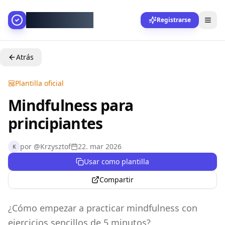
AllesGelingt!
Registrarse
Atrás
Plantilla oficial
Mindfulness para
principiantes
por
@
Krzysztof
22. mar 2026
K
Usar como plantilla
Compartir
¿Cómo empezar a practicar mindfulness con
ejercicios sencillos de 5 minutos?