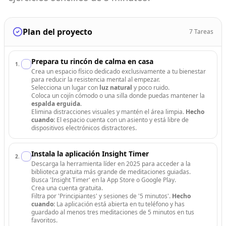
Plan del proyecto
7
Tareas
Prepara tu rincón de calma en casa
1
.
Crea un espacio físico dedicado exclusivamente a tu bienestar
para reducir la resistencia mental al empezar.
Selecciona un lugar con
luz natural
y poco ruido.
Coloca un cojín cómodo o una silla donde puedas mantener la
espalda erguida
.
Elimina distracciones visuales y mantén el área limpia.
Hecho
cuando:
El espacio cuenta con un asiento y está libre de
dispositivos electrónicos distractores.
Instala la aplicación Insight Timer
2
.
Descarga la herramienta líder en 2025 para acceder a la
biblioteca gratuita más grande de meditaciones guiadas.
Busca 'Insight Timer' en la App Store o Google Play.
Crea una cuenta gratuita.
Filtra por 'Principiantes' y sesiones de '5 minutos'.
Hecho
cuando:
La aplicación está abierta en tu teléfono y has
guardado al menos tres meditaciones de 5 minutos en tus
favoritos.