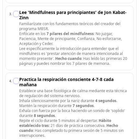
Lee 'Mindfulness para principiantes' de Jon Kabat-
3
.
Zinn
Familiarízate con los fundamentos teóricos del creador del
programa MBSR.
Enfócate en los
7 pilares del mindfulness
: No juzgar,
Paciencia, Mente de principiante, Confianza, No esforzarse,
Aceptación y Ceder.
Lee específicamente la introducción para entender que el
mindfulness es 'prestar atención de manera intencionada al
momento presente'.
Hecho cuando:
Has leído las primeras 20
páginas y puedes nombrar los 7 pilares de memoria.
Practica la respiración consciente 4-7-8 cada
4
.
mañana
Establece una base fisiológica de calma mediante esta técnica
de regulación del sistema nervioso.
Inhala silenciosamente por la nariz durante
4 segundos
.
Mantén la respiración durante
7 segundos
.
Exhala con fuerza por la boca haciendo un sonido de 'soplido'
durante
8 segundos
.
Repite el ciclo durante 5 minutos al despertar.
Hábito
establecido tras:
21 días de práctica consecutiva.
Hecho
cuando:
Has completado tu primera sesión de 5 minutos sin
interrupciones.