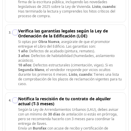
firma de la escritura pública, incluyendo las novedades
legislativas de 2025 sobre la Ley de Vivienda.
Listo, cuando:
Has terminado la lectura y comprendes los hitos críticos del
proceso de compra.
Verifica las garantías legales según la Ley de
3
.
Ordenación de la Edificación (LOE)
Si optas por
Obra Nueva
, asegúrate de que el promotor
entregue el Libro del Edificio. Las garantías son:
1 año
: Defectos de acabado (pintura, remates).
3 años
: Defectos de habitabilidad (humedades, aislamiento
acústico).
10 años
: Defectos estructurales (cimentación, vigas). Si es
Segunda Mano
, el vendedor responde por vicios ocultos
durante los primeros 6 meses.
Listo, cuando:
Tienes una lista
de comprobación de los plazos de reclamación vigentes para tu
caso.
Notifica la rescisión de tu contrato de alquiler
4
.
actual (T-3 meses)
Según la Ley de Arrendamientos Urbanos (LAU), debes avisar
con un mínimo de
30 días
de antelación si estás en prórroga,
pero se recomienda hacerlo con 3 meses para coordinar la
entrega de llaves.
Envía un
Burofax
con acuse de recibo y certificación de