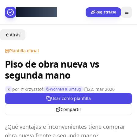
AllesGelingt!
Registrarse
Atrás
Plantilla oficial
Piso de obra nueva vs
segunda mano
por
@
Krzysztof
22. mar 2026
Wohnen & Umzug
K
Usar como plantilla
Compartir
¿Qué ventajas e inconvenientes tiene comprar
obra nueva frente a segunda mano?