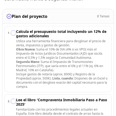
Plan del proyecto
8
Tareas
Calcula el presupuesto total incluyendo un 12% de
1
.
gastos adicionales
Utiliza una herramienta financiera para desglosar el precio de
venta, impuestos y gastos de gestión.
Obra Nueva
: Suma el 10% de IVA (4% si es VPO) más el
Impuesto de Actos Jurídicos Documentados (AJD) que oscila
entre el 0,5% y 1,5% según la Comunidad Autónoma.
Segunda Mano
: Suma el Impuesto de Transmisiones
Patrimoniales (ITP), que varía entre el 6% y el 11% (ej. 6% en
Madrid, 10% en Cataluña).
Incluye gastos de notaría (aprox. 800€) y Registro de la
Propiedad (aprox. 500€).
Listo, cuando:
Dispones de un Excel o
documento con el desglose exacto del capital necesario para la
compra.
Lee el libro 'Compraventa Inmobiliaria Paso a Paso
2
.
2025'
Familiarízate con los procedimientos legales actuales en
España. Este libro detalla desde el contrato de arras hasta la