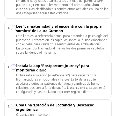
Inicio:
El Baby Blues aparece a los 2-3 días del parto; la DPP
puede surgir en cualquier momento del primer año.
Listo,
cuando:
Has clasificado tus sentimientos actuales en una de las
dos categorías según estos criterios.
Lee 'La maternidad y el encuentro con la propia
3
.
sombra' de Laura Gutman
Este libro es la referencia actual para entender la psicología del
puerperio. Enfócate en los capítulos sobre la 'fusión emocional'
con el bebé para validar tus sentimientos de ambivalencia.
Listo, cuando:
Has leído al menos los dos primeros capítulos
sobre la identidad materna.
Instala la app 'Postpartum Journey' para
4
.
monitoreo diario
Utiliza esta aplicación (o 'e-Perinatal') para registrar tus
biomarcadores emocionales y físicos. La IA de la app te
ayudará a detectar patrones de fatiga y cambios de humor
relacionados con la falta de sueño.
Listo, cuando:
La app está
configurada y has realizado tu primer registro diario.
Crea una 'Estación de Lactancia y Descanso'
5
.
ergonómica
Organiza un rincón con: