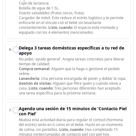
Cojín de lactancia.
Botella de agua de 1.5L.
Snacks saludables (frutos secos, fruta).
Cargador de móvil. Esto reduce el estrés logístico y te permite
enfocarte en el vínculo con el bebé sin levantarte
constantemente.
Listo, cuando:
El espacio está montado y
equipado con los 4 elementos mencionados.
Delega 3 tareas domésticas específicas a tu red de
6
.
apoyo
No pidas 'ayuda general'. Asigna tareas concretas para liberar
tiempo de calidad:
Compra semanal:
Alguien que la haga o gestione el pedido
online.
Lavandería:
Una persona encargada de poner y doblar la ropa.
Gestión de visitas:
Alguien que filtre quién y cuándo viene a
casa.
Listo, cuando:
Tres personas diferentes han aceptado
una tarea específica para la próxima semana.
Agenda una sesión de 15 minutos de 'Contacto Piel
7
.
con Piel'
Realiza esta actividad diaria para regular el cortisol (hormona
del estrés) tanto en ti como en el bebé. Hazlo en un momento
de calma, sin pantallas.
Listo, cuando:
Has completado 15
minutos ininterrumpidos de contacto piel con piel hoy.