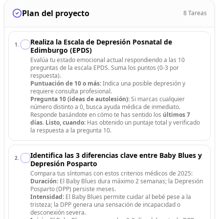
Plan del proyecto
8
Tareas
Realiza la Escala de Depresión Posnatal de
1
.
Edimburgo (EPDS)
Evalúa tu estado emocional actual respondiendo a las 10
preguntas de la escala EPDS. Suma los puntos (0-3 por
respuesta).
Puntuación de 10 o más:
Indica una posible depresión y
requiere consulta profesional.
Pregunta 10 (ideas de autolesión):
Si marcas cualquier
número distinto a 0, busca ayuda médica de inmediato.
Responde basándote en cómo te has sentido los
últimos 7
días
.
Listo, cuando:
Has obtenido un puntaje total y verificado
la respuesta a la pregunta 10.
Identifica las 3 diferencias clave entre Baby Blues y
2
.
Depresión Posparto
Compara tus síntomas con estos criterios médicos de 2025:
Duración:
El Baby Blues dura máximo 2 semanas; la Depresión
Posparto (DPP) persiste meses.
Intensidad:
El Baby Blues permite cuidar al bebé pese a la
tristeza; la DPP genera una sensación de incapacidad o
desconexión severa.