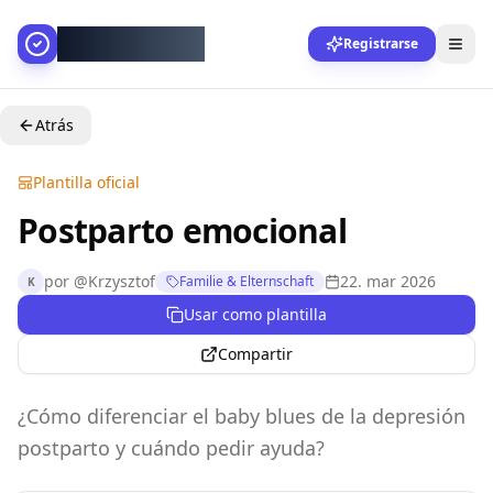
AllesGelingt!
Registrarse
Atrás
Plantilla oficial
Postparto emocional
por
@
Krzysztof
22. mar 2026
Familie & Elternschaft
K
Usar como plantilla
Compartir
¿Cómo diferenciar el baby blues de la depresión
postparto y cuándo pedir ayuda?