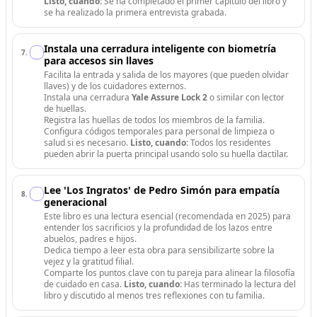
Listo, cuando:
Se ha completado el primer capítulo del libro y
se ha realizado la primera entrevista grabada.
Instala una cerradura inteligente con biometría
7
.
para accesos sin llaves
Facilita la entrada y salida de los mayores (que pueden olvidar
llaves) y de los cuidadores externos.
Instala una cerradura
Yale Assure Lock 2
o similar con lector
de huellas.
Registra las huellas de todos los miembros de la familia.
Configura códigos temporales para personal de limpieza o
salud si es necesario.
Listo, cuando:
Todos los residentes
pueden abrir la puerta principal usando solo su huella dactilar.
Lee 'Los Ingratos' de Pedro Simón para empatía
8
.
generacional
Este libro es una lectura esencial (recomendada en 2025) para
entender los sacrificios y la profundidad de los lazos entre
abuelos, padres e hijos.
Dedica tiempo a leer esta obra para sensibilizarte sobre la
vejez y la gratitud filial.
Comparte los puntos clave con tu pareja para alinear la filosofía
de cuidado en casa.
Listo, cuando:
Has terminado la lectura del
libro y discutido al menos tres reflexiones con tu familia.