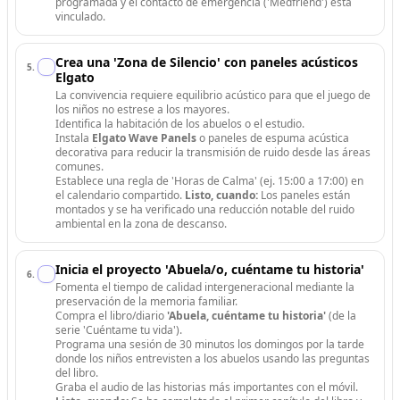
programada y el contacto de emergencia ('Medfriend') está
vinculado.
Crea una 'Zona de Silencio' con paneles acústicos
5
.
Elgato
La convivencia requiere equilibrio acústico para que el juego de
los niños no estrese a los mayores.
Identifica la habitación de los abuelos o el estudio.
Instala
Elgato Wave Panels
o paneles de espuma acústica
decorativa para reducir la transmisión de ruido desde las áreas
comunes.
Establece una regla de 'Horas de Calma' (ej. 15:00 a 17:00) en
el calendario compartido.
Listo, cuando:
Los paneles están
montados y se ha verificado una reducción notable del ruido
ambiental en la zona de descanso.
Inicia el proyecto 'Abuela/o, cuéntame tu historia'
6
.
Fomenta el tiempo de calidad intergeneracional mediante la
preservación de la memoria familiar.
Compra el libro/diario
'Abuela, cuéntame tu historia'
(de la
serie 'Cuéntame tu vida').
Programa una sesión de 30 minutos los domingos por la tarde
donde los niños entrevisten a los abuelos usando las preguntas
del libro.
Graba el audio de las historias más importantes con el móvil.