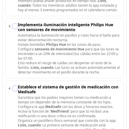
miembro pueda añadir productos en tiempo real.
Listo,
cuando:
Todos los miembros adultos tienen la app instalada y
hay al menos 3 eventos programados en el calendario común.
Implementa iluminación inteligente Philips Hue
3
.
con sensores de movimiento
Automatiza la iluminación en pasillos y rutas hacia el baño para
evitar desorientación nocturna.
Instala bombillas
Philips Hue
en las zonas de paso.
Configura
sensores de movimiento Hue
para que las luces se
enciendan a un 20% de intensidad (luz cálida) entre las 22:00 y
las 07:00.
Esto reduce el riesgo de caídas sin despertar al resto de la
familia.
Listo, cuando:
Las luces se activan automáticamente al
detectar movimiento en el pasillo durante la noche.
Establece el sistema de gestión de medicación con
4
.
Medisafe
Garantiza que los padres mayores tomen su medicación a
tiempo sin depender de la memoria constante de los hijos.
Configura la app
Medisafe
con las dosis y horarios exactos.
Activa la función de
'Medfriend'
para que tú recibas una
notificación si una dosis crítica no es confirmada.
Organiza un pastillero físico semanal que coincida con la app.
Listo, cuando:
La primera semana de medicación está