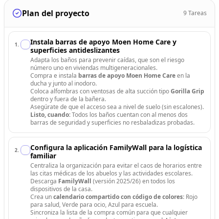
Plan del proyecto
9
Tareas
Instala barras de apoyo Moen Home Care y
1
.
superficies antideslizantes
Adapta los baños para prevenir caídas, que son el riesgo
número uno en viviendas multigeneracionales.
Compra e instala
barras de apoyo Moen Home Care
en la
ducha y junto al inodoro.
Coloca alfombras con ventosas de alta succión tipo
Gorilla Grip
dentro y fuera de la bañera.
Asegúrate de que el acceso sea a nivel de suelo (sin escalones).
Listo, cuando:
Todos los baños cuentan con al menos dos
barras de seguridad y superficies no resbaladizas probadas.
Configura la aplicación FamilyWall para la logística
2
.
familiar
Centraliza la organización para evitar el caos de horarios entre
las citas médicas de los abuelos y las actividades escolares.
Descarga
FamilyWall
(versión 2025/26) en todos los
dispositivos de la casa.
Crea un
calendario compartido con código de colores
: Rojo
para salud, Verde para ocio, Azul para escuela.
Sincroniza la lista de la compra común para que cualquier