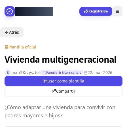
AllesGelingt!
Registrarse
Atrás
Plantilla oficial
Vivienda multigeneracional
por
@
Krzysztof
22. mar 2026
Familie & Elternschaft
K
Usar como plantilla
Compartir
¿Cómo adaptar una vivienda para convivir con
padres mayores e hijos?