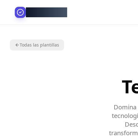
AllesGelingt!
Todas las plantillas
T
Domina l
tecnologí
Desd
transforma