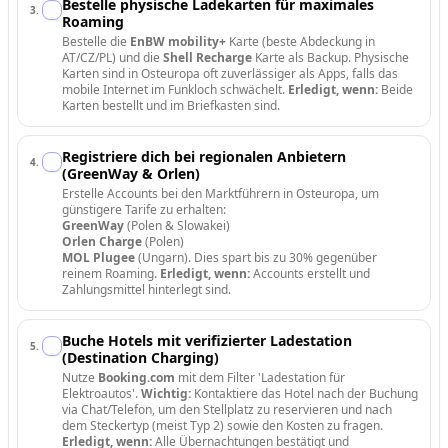
Bestelle physische Ladekarten für maximales
3
.
Roaming
Bestelle die
EnBW mobility+
Karte (beste Abdeckung in
AT/CZ/PL) und die
Shell Recharge
Karte als Backup. Physische
Karten sind in Osteuropa oft zuverlässiger als Apps, falls das
mobile Internet im Funkloch schwächelt.
Erledigt, wenn:
Beide
Karten bestellt und im Briefkasten sind.
Registriere dich bei regionalen Anbietern
4
.
(GreenWay & Orlen)
Erstelle Accounts bei den Marktführern in Osteuropa, um
günstigere Tarife zu erhalten:
GreenWay
(Polen & Slowakei)
Orlen Charge
(Polen)
MOL Plugee
(Ungarn). Dies spart bis zu 30% gegenüber
reinem Roaming.
Erledigt, wenn:
Accounts erstellt und
Zahlungsmittel hinterlegt sind.
Buche Hotels mit verifizierter Ladestation
5
.
(Destination Charging)
Nutze
Booking.com
mit dem Filter 'Ladestation für
Elektroautos'.
Wichtig:
Kontaktiere das Hotel nach der Buchung
via Chat/Telefon, um den Stellplatz zu reservieren und nach
dem Steckertyp (meist Typ 2) sowie den Kosten zu fragen.
Erledigt, wenn:
Alle Übernachtungen bestätigt und