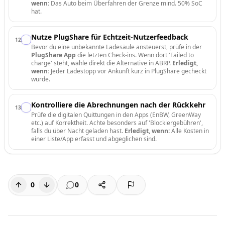
wenn:
Das Auto beim Überfahren der Grenze mind. 50% SoC
hat.
Nutze PlugShare für Echtzeit-Nutzerfeedback
12
.
Bevor du eine unbekannte Ladesäule ansteuerst, prüfe in der
PlugShare App
die letzten Check-ins. Wenn dort 'Failed to
charge' steht, wähle direkt die Alternative in ABRP.
Erledigt,
wenn:
Jeder Ladestopp vor Ankunft kurz in PlugShare gecheckt
wurde.
Kontrolliere die Abrechnungen nach der Rückkehr
13
.
Prüfe die digitalen Quittungen in den Apps (EnBW, GreenWay
etc.) auf Korrektheit. Achte besonders auf 'Blockiergebühren',
falls du über Nacht geladen hast.
Erledigt, wenn:
Alle Kosten in
einer Liste/App erfasst und abgeglichen sind.
0
0