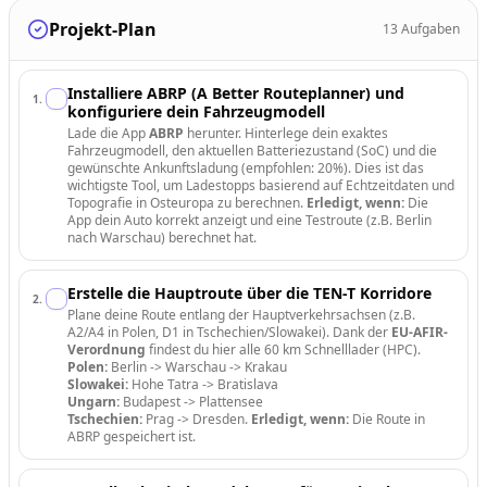
Projekt-Plan
13
Aufgaben
Installiere ABRP (A Better Routeplanner) und
1
.
konfiguriere dein Fahrzeugmodell
Lade die App
ABRP
herunter. Hinterlege dein exaktes
Fahrzeugmodell, den aktuellen Batteriezustand (SoC) und die
gewünschte Ankunftsladung (empfohlen: 20%). Dies ist das
wichtigste Tool, um Ladestopps basierend auf Echtzeitdaten und
Topografie in Osteuropa zu berechnen.
Erledigt, wenn:
Die
App dein Auto korrekt anzeigt und eine Testroute (z.B. Berlin
nach Warschau) berechnet hat.
Erstelle die Hauptroute über die TEN-T Korridore
2
.
Plane deine Route entlang der Hauptverkehrsachsen (z.B.
A2/A4 in Polen, D1 in Tschechien/Slowakei). Dank der
EU-AFIR-
Verordnung
findest du hier alle 60 km Schnelllader (HPC).
Polen:
Berlin -> Warschau -> Krakau
Slowakei:
Hohe Tatra -> Bratislava
Ungarn:
Budapest -> Plattensee
Tschechien:
Prag -> Dresden.
Erledigt, wenn:
Die Route in
ABRP gespeichert ist.