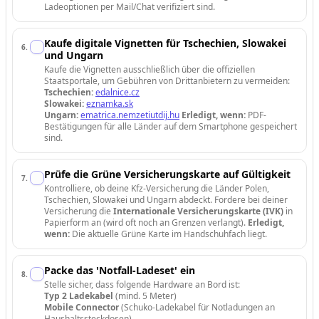
Ladeoptionen per Mail/Chat verifiziert sind.
Kaufe digitale Vignetten für Tschechien, Slowakei
6
.
und Ungarn
Kaufe die Vignetten ausschließlich über die offiziellen
Staatsportale, um Gebühren von Drittanbietern zu vermeiden:
Tschechien:
edalnice.cz
Slowakei:
eznamka.sk
Ungarn:
ematrica.nemzetiutdij.hu
Erledigt, wenn:
PDF-
Bestätigungen für alle Länder auf dem Smartphone gespeichert
sind.
Prüfe die Grüne Versicherungskarte auf Gültigkeit
7
.
Kontrolliere, ob deine Kfz-Versicherung die Länder Polen,
Tschechien, Slowakei und Ungarn abdeckt. Fordere bei deiner
Versicherung die
Internationale Versicherungskarte (IVK)
in
Papierform an (wird oft noch an Grenzen verlangt).
Erledigt,
wenn:
Die aktuelle Grüne Karte im Handschuhfach liegt.
Packe das 'Notfall-Ladeset' ein
8
.
Stelle sicher, dass folgende Hardware an Bord ist:
Typ 2 Ladekabel
(mind. 5 Meter)
Mobile Connector
(Schuko-Ladekabel für Notladungen an
Haushaltssteckdosen)