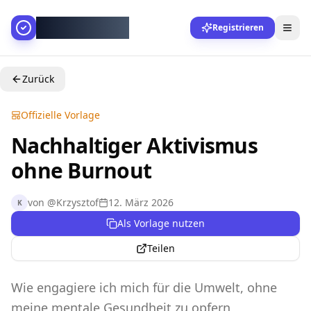
AllesGelingt!
Registrieren
Zurück
Offizielle Vorlage
Nachhaltiger Aktivismus
ohne Burnout
von
@
Krzysztof
12. März 2026
K
Als Vorlage nutzen
Teilen
Wie engagiere ich mich für die Umwelt, ohne
meine mentale Gesundheit zu opfern