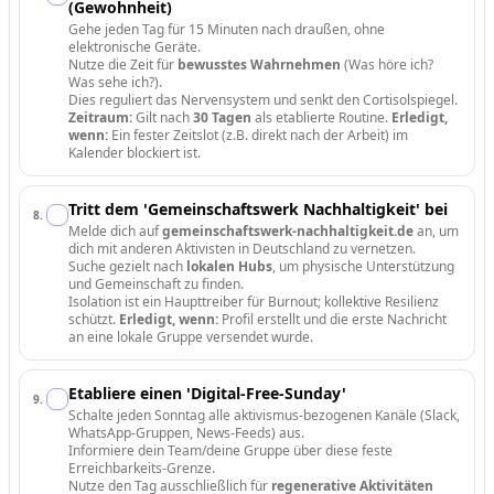
(Gewohnheit)
Gehe jeden Tag für 15 Minuten nach draußen, ohne
elektronische Geräte.
Nutze die Zeit für
bewusstes Wahrnehmen
(Was höre ich?
Was sehe ich?).
Dies reguliert das Nervensystem und senkt den Cortisolspiegel.
Zeitraum:
Gilt nach
30 Tagen
als etablierte Routine.
Erledigt,
wenn:
Ein fester Zeitslot (z.B. direkt nach der Arbeit) im
Kalender blockiert ist.
Tritt dem 'Gemeinschaftswerk Nachhaltigkeit' bei
8
.
Melde dich auf
gemeinschaftswerk-nachhaltigkeit.de
an, um
dich mit anderen Aktivisten in Deutschland zu vernetzen.
Suche gezielt nach
lokalen Hubs
, um physische Unterstützung
und Gemeinschaft zu finden.
Isolation ist ein Haupttreiber für Burnout; kollektive Resilienz
schützt.
Erledigt, wenn:
Profil erstellt und die erste Nachricht
an eine lokale Gruppe versendet wurde.
Etabliere einen 'Digital-Free-Sunday'
9
.
Schalte jeden Sonntag alle aktivismus-bezogenen Kanäle (Slack,
WhatsApp-Gruppen, News-Feeds) aus.
Informiere dein Team/deine Gruppe über diese feste
Erreichbarkeits-Grenze.
Nutze den Tag ausschließlich für
regenerative Aktivitäten