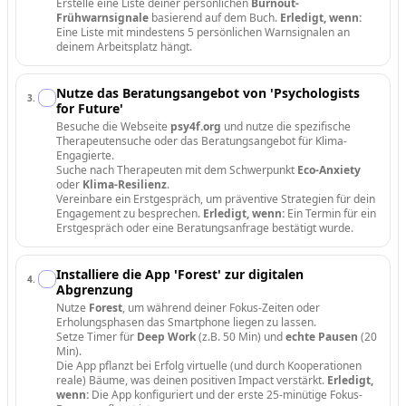
Erstelle eine Liste deiner persönlichen
Burnout-
Frühwarnsignale
basierend auf dem Buch.
Erledigt, wenn:
Eine Liste mit mindestens 5 persönlichen Warnsignalen an
deinem Arbeitsplatz hängt.
Nutze das Beratungsangebot von 'Psychologists
3
.
for Future'
Besuche die Webseite
psy4f.org
und nutze die spezifische
Therapeutensuche oder das Beratungsangebot für Klima-
Engagierte.
Suche nach Therapeuten mit dem Schwerpunkt
Eco-Anxiety
oder
Klima-Resilienz
.
Vereinbare ein Erstgespräch, um präventive Strategien für dein
Engagement zu besprechen.
Erledigt, wenn:
Ein Termin für ein
Erstgespräch oder eine Beratungsanfrage bestätigt wurde.
Installiere die App 'Forest' zur digitalen
4
.
Abgrenzung
Nutze
Forest
, um während deiner Fokus-Zeiten oder
Erholungsphasen das Smartphone liegen zu lassen.
Setze Timer für
Deep Work
(z.B. 50 Min) und
echte Pausen
(20
Min).
Die App pflanzt bei Erfolg virtuelle (und durch Kooperationen
reale) Bäume, was deinen positiven Impact verstärkt.
Erledigt,
wenn:
Die App konfiguriert und der erste 25-minütige Fokus-