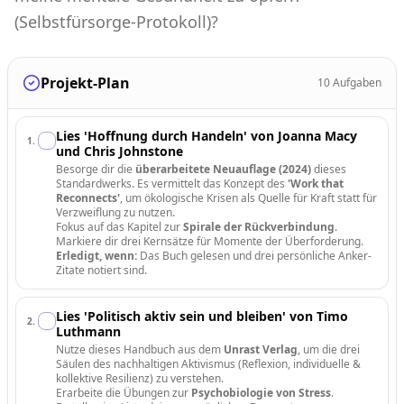
(Selbstfürsorge-Protokoll)?
Projekt-Plan
10
Aufgaben
Lies 'Hoffnung durch Handeln' von Joanna Macy
1
.
und Chris Johnstone
Besorge dir die
überarbeitete Neuauflage (2024)
dieses
Standardwerks. Es vermittelt das Konzept des
'Work that
Reconnects'
, um ökologische Krisen als Quelle für Kraft statt für
Verzweiflung zu nutzen.
Fokus auf das Kapitel zur
Spirale der Rückverbindung
.
Markiere dir drei Kernsätze für Momente der Überforderung.
Erledigt, wenn:
Das Buch gelesen und drei persönliche Anker-
Zitate notiert sind.
Lies 'Politisch aktiv sein und bleiben' von Timo
2
.
Luthmann
Nutze dieses Handbuch aus dem
Unrast Verlag
, um die drei
Säulen des nachhaltigen Aktivismus (Reflexion, individuelle &
kollektive Resilienz) zu verstehen.
Erarbeite die Übungen zur
Psychobiologie von Stress
.