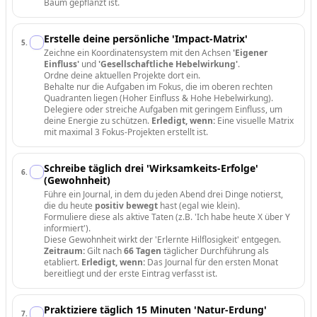
Baum gepflanzt ist.
Erstelle deine persönliche 'Impact-Matrix'
5
.
Zeichne ein Koordinatensystem mit den Achsen
'Eigener
Einfluss'
und
'Gesellschaftliche Hebelwirkung'
.
Ordne deine aktuellen Projekte dort ein.
Behalte nur die Aufgaben im Fokus, die im oberen rechten
Quadranten liegen (Hoher Einfluss & Hohe Hebelwirkung).
Delegiere oder streiche Aufgaben mit geringem Einfluss, um
deine Energie zu schützen.
Erledigt, wenn:
Eine visuelle Matrix
mit maximal 3 Fokus-Projekten erstellt ist.
Schreibe täglich drei 'Wirksamkeits-Erfolge'
6
.
(Gewohnheit)
Führe ein Journal, in dem du jeden Abend drei Dinge notierst,
die du heute
positiv bewegt
hast (egal wie klein).
Formuliere diese als aktive Taten (z.B. 'Ich habe heute X über Y
informiert').
Diese Gewohnheit wirkt der 'Erlernte Hilflosigkeit' entgegen.
Zeitraum:
Gilt nach
66 Tagen
täglicher Durchführung als
etabliert.
Erledigt, wenn:
Das Journal für den ersten Monat
bereitliegt und der erste Eintrag verfasst ist.
Praktiziere täglich 15 Minuten 'Natur-Erdung'
7
.