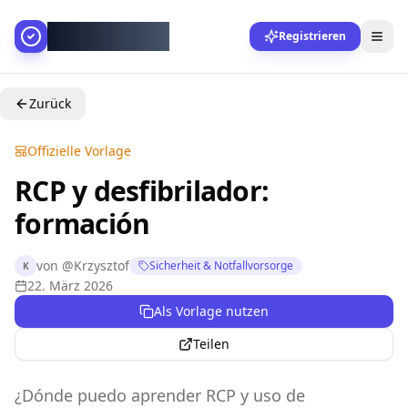
AllesGelingt!
Registrieren
Zurück
Offizielle Vorlage
RCP y desfibrilador:
formación
von
@
Krzysztof
Sicherheit & Notfallvorsorge
K
22. März 2026
Als Vorlage nutzen
Teilen
¿Dónde puedo aprender RCP y uso de