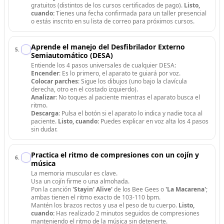
gratuitos (distintos de los cursos certificados de pago).
Listo,
cuando:
Tienes una fecha confirmada para un taller presencial
o estás inscrito en su lista de correo para próximos cursos.
Aprende el manejo del Desfibrilador Externo
5
.
Semiautomático (DESA)
Entiende los 4 pasos universales de cualquier DESA:
Encender
: Es lo primero, el aparato te guiará por voz.
Colocar parches
: Sigue los dibujos (uno bajo la clavícula
derecha, otro en el costado izquierdo).
Analizar
: No toques al paciente mientras el aparato busca el
ritmo.
Descarga
: Pulsa el botón si el aparato lo indica y nadie toca al
paciente.
Listo, cuando:
Puedes explicar en voz alta los 4 pasos
sin dudar.
Practica el ritmo de compresiones con un cojín y
6
.
música
La memoria muscular es clave.
Usa un cojín firme o una almohada.
Pon la canción
'Stayin' Alive'
de los Bee Gees o
'La Macarena'
;
ambas tienen el ritmo exacto de 103-110 bpm.
Mantén los brazos rectos y usa el peso de tu cuerpo.
Listo,
cuando:
Has realizado 2 minutos seguidos de compresiones
manteniendo el ritmo de la música sin detenerte.