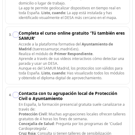
domicilio o lugar de trabajo.
La app te permite geolocalizar dispositivos en tiempo real en
toda España.
Listo, cuando:
La app está instalada y has
identificado visualmente el DESA más cercano en el mapa.
Completa el curso online gratuito 'Tú también eres
3
.
SAMUR'
Accede a la plataforma formativa del
Ayuntamiento de
Madrid
(tueressamurpc.madrid.es).
Realiza el módulo de
Primer Respondiente
.
Aprende a través de sus vídeos interactivos cómo detectar una
parada y usar un DESA.
Aunque es del SAMUR Madrid, los protocolos son válidos para
toda España.
Listo, cuando:
Has visualizado todos los módulos
y obtenido el diploma digital de aprovechamiento.
Contacta con tu agrupación local de Protección
4
.
Civil o Ayuntamiento
En España, la formación presencial gratuita suele canalizarse a
través de:
Protección Civil
: Muchas agrupaciones locales ofrecen talleres
gratuitos de 4 horas los fines de semana.
Concejalía de Salud
: Pregunta por los programas de 'Ciudad
Cardioprotegida'.
Cruz Roja
: Consulta si tienen talleres de sensibilización