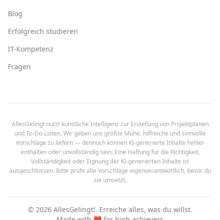
Blog
Erfolgreich studieren
IT-Kompetenz
Fragen
AllesGelingt nutzt künstliche Intelligenz zur Erstellung von Projektplänen
und To-Do-Listen. Wir geben uns größte Mühe, hilfreiche und sinnvolle
Vorschläge zu liefern — dennoch können KI-generierte Inhalte Fehler
enthalten oder unvollständig sein. Eine Haftung für die Richtigkeit,
Vollständigkeit oder Eignung der KI-generierten Inhalte ist
ausgeschlossen. Bitte prüfe alle Vorschläge eigenverantwortlich, bevor du
sie umsetzt.
©
2026
AllesGelingt!.
Erreiche alles, was du willst.
Made with ❤️ for high achievers