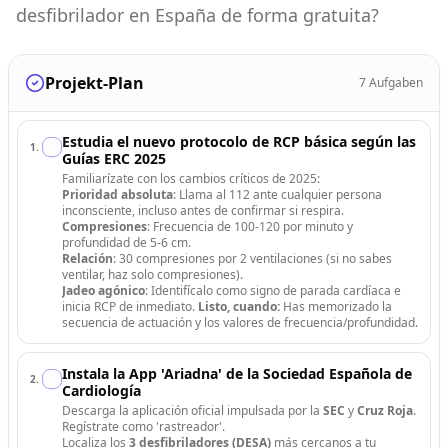
desfibrilador en España de forma gratuita?
Projekt-Plan
7
Aufgaben
Estudia el nuevo protocolo de RCP básica según las
1
.
Guías ERC 2025
Familiarízate con los cambios críticos de 2025:
Prioridad absoluta
: Llama al 112 ante cualquier persona
inconsciente, incluso antes de confirmar si respira.
Compresiones
: Frecuencia de 100-120 por minuto y
profundidad de 5-6 cm.
Relación
: 30 compresiones por 2 ventilaciones (si no sabes
ventilar, haz solo compresiones).
Jadeo agónico
: Identifícalo como signo de parada cardíaca e
inicia RCP de inmediato.
Listo, cuando:
Has memorizado la
secuencia de actuación y los valores de frecuencia/profundidad.
Instala la App 'Ariadna' de la Sociedad Española de
2
.
Cardiología
Descarga la aplicación oficial impulsada por la
SEC
y
Cruz Roja
.
Regístrate como 'rastreador'.
Localiza los
3 desfibriladores (DESA)
más cercanos a tu