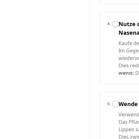
Nutze 
4
.
Nasen
Kaufe d
Im Gegen
wiederve
Dies re
wenn:
D
Wende 
5
.
Verwen
Das Pfla
Lippen 
Dies zwi