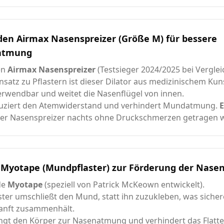
den Airmax Nasenspreizer (Größe M) für bessere
atmung
en
Airmax Nasenspreizer
(Testsieger 2024/2025 bei Verglei
satz zu Pflastern ist dieser Dilator aus medizinischem Kun
rwendbar und weitet die Nasenflügel von innen.
duziert den Atemwiderstand und verhindert Mundatmung.
E
er Nasenspreizer nachts ohne Druckschmerzen getragen w
Myotape (Mundpflaster) zur Förderung der Nas
de
Myotape
(speziell von Patrick McKeown entwickelt).
ster umschließt den Mund, statt ihn zuzukleben, was sichere
sanft zusammenhält.
ngt den Körper zur Nasenatmung und verhindert das Flatte