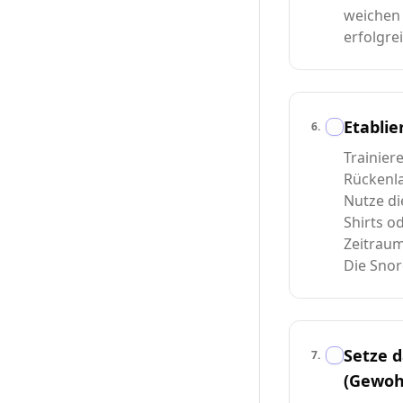
weichen
erfolgre
Etablie
6
.
Trainiere
Rückenl
Nutze d
Shirts o
Zeitrau
Die Snor
Setze 
7
.
(Gewohn