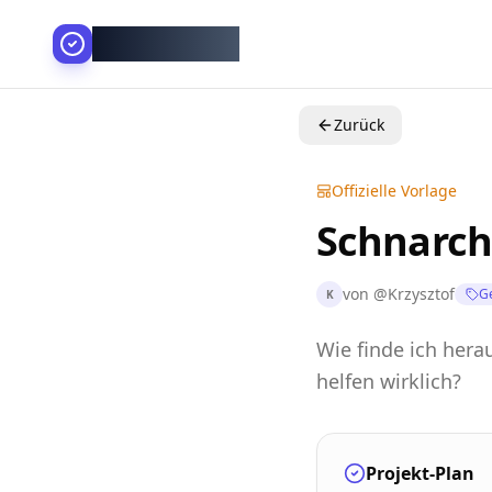
AllesGelingt!
Zurück
Offizielle Vorlage
Schnarch
von
@
Krzysztof
G
K
Wie finde ich hera
helfen wirklich?
Projekt-Plan