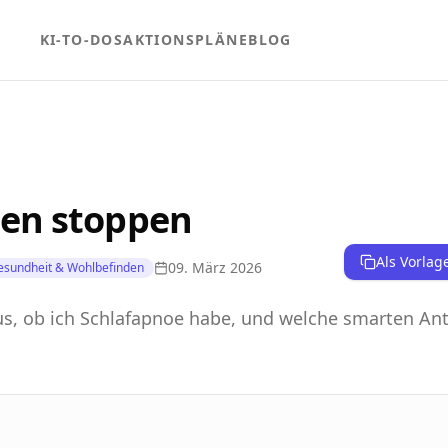
KI-TO-DOS
AKTIONSPLÄNE
BLOG
en stoppen
Als Vorlag
09. März 2026
esundheit & Wohlbefinden
us, ob ich Schlafapnoe habe, und welche smarten An