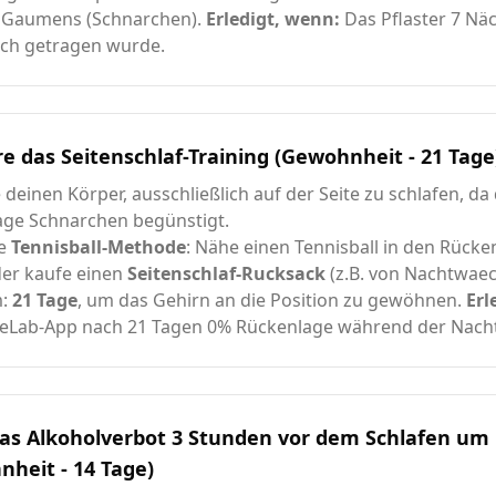
 Gaumens (Schnarchen).
Erledigt, wenn:
Das Pflaster 7 Nä
ich getragen wurde.
re das Seitenschlaf-Training (Gewohnheit - 21 Tage
 deinen Körper, ausschließlich auf der Seite zu schlafen, da 
age Schnarchen begünstigt.
ie
Tennisball-Methode
: Nähe einen Tennisball in den Rücken
der kaufe einen
Seitenschlaf-Rucksack
(z.B. von Nachtwaec
m:
21 Tage
, um das Gehirn an die Position zu gewöhnen.
Erl
eLab-App nach 21 Tagen 0% Rückenlage während der Nacht
das Alkoholverbot 3 Stunden vor dem Schlafen um
heit - 14 Tage)