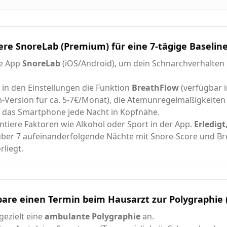
iere SnoreLab (Premium) für eine 7-tägige Baselin
ie App
SnoreLab
(iOS/Android), um dein Schnarchverhalten 
e in den Einstellungen die Funktion
BreathFlow
(verfügbar i
Version für ca. 5-7€/Monat), die Atemunregelmäßigkeiten
e das Smartphone jede Nacht in Kopfnähe.
iere Faktoren wie Alkohol oder Sport in der App.
Erledigt
über 7 aufeinanderfolgende Nächte mit Snore-Score und Br
rliegt.
bare einen Termin beim Hausarzt zur Polygraphie 
gezielt eine
ambulante Polygraphie
an.