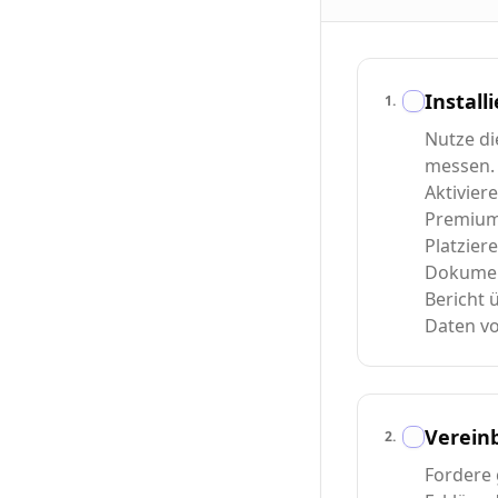
Install
1
.
Nutze d
messen.
Aktivier
Premium-
Platzier
Dokument
Bericht 
Daten vo
Verein
2
.
Fordere 