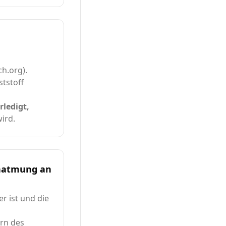
ch.org).
ststoff
rledigt,
ird.
enatmung an
r ist und die
rn des