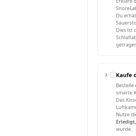
Erkläre 
SnoreLa
Du erhäl
Sauersto
Dies ist
Schlafla
getrage
Kaufe d
3
.
Bestelle
smarte Ki
Das Kiss
Luftkamm
Nutze di
Erledigt
wurde.