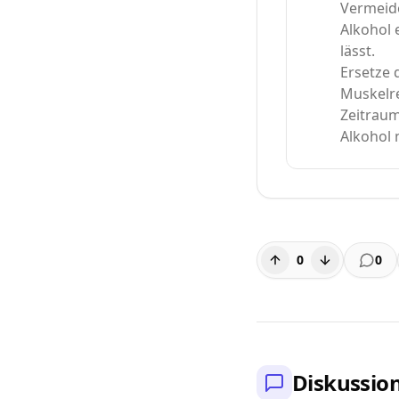
Vermeid
Alkohol 
lässt.
Ersetze
Muskelre
Zeitrau
Alkohol 
0
0
Diskussio